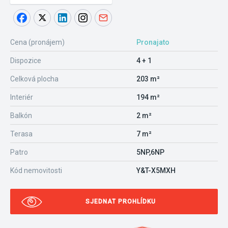
Cena (pronájem)
Pronajato
Dispozice
4 + 1
Celková plocha
203 m²
Interiér
194 m²
Balkón
2 m²
Terasa
7 m²
Patro
5NP,6NP
Kód nemovitosti
Y&T-X5MXH
SJEDNAT PROHLÍDKU