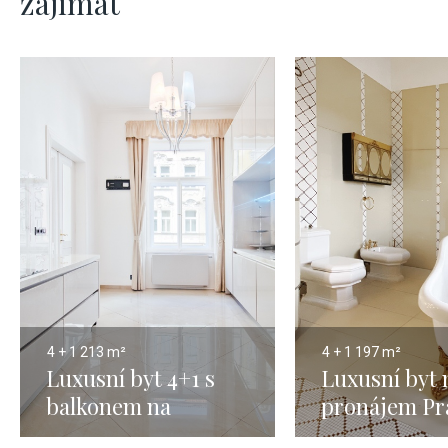
zajímat
4 + 1
213 m²
4 + 1
197 m²
Luxusní byt 4+1 s
Luxusní byt 
balkonem na
pronájem Pra
pronájem, 213 m2 –
Staré Město 