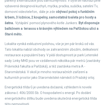
parkety a klimatizace jsou samozřejmostí. V bytě se nachází plně
vybavená designová kuchyň, myčka, pračka, sušička, sateliní Tv,
domovní videotelefon, dále je zde
obývací pokoj s funkčním
krbem, 3 ložnice, 2 koupelny, samostatná toaleta pro hosty a
šatna.
Vytápění pomocí plynového kotle Junkers.
Byt disponuje
balkónem a terasou s krásným výhledem na Pařížskou ulici a
Staré měto.
Lokalita vyniká exkluzivní polohou, vše je jen pár kroků od vás.
Tato lokalita nabízí obchody se zahraničním zbožím, delikatesní
restaurace a populární bary. V pěší dostupnosti je park Letenské
sady. Linky MHD jsou ve vzdálenosti několika pár metrů (zastávky
Právnická fakulta a Pařížská), a též zastávka metra A -
Staroměstská. V okolí je mnoho restauračních zařízení a
kulturních prostor jako Staroměstské náměstí či Pražský orloj.
​Energetická třída G je uvedena dočasně, vzhledem k novele
zákona č. 406/2000 Sb. O hospodaření s energií. Po dodání
energetického štítku bude uvedena skutečná energetická třída
této nemovitosti