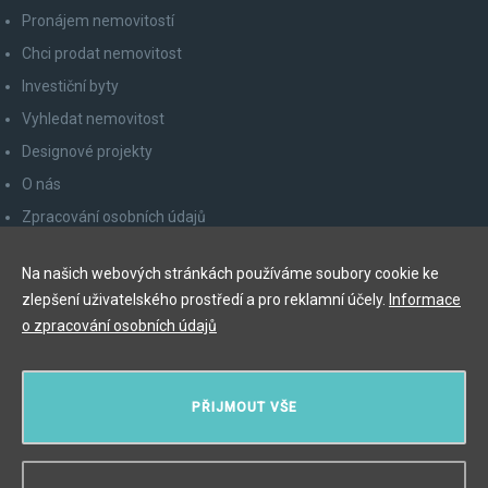
Pronájem nemovitostí
Chci prodat nemovitost
Investiční byty
Vyhledat nemovitost
Designové projekty
O nás
Zpracování osobních údajů
Poučení spotřebitele
Na našich webových stránkách používáme soubory cookie ke
Odhlášení z newsletteru
zlepšení uživatelského prostředí a pro reklamní účely.
Informace
Kontakty
o zpracování osobních údajů
Y&T Luxury Property Prague Czech Republic s.r.o.
PŘIJMOUT VŠE
Elišky Krásnohorské 123/10, 110 00 Praha 1
Myslíková 245/3, 110 00 Praha 1