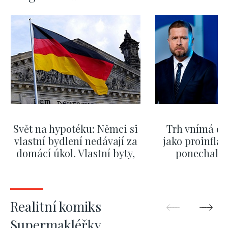
Svět na hypotéku: Němci si
Trh vnímá dě
vlastní bydlení nedávají za
jako proinflač
domácí úkol. Vlastní byty,
ponechali 
kde bydlí někdo jiný
červnových 
ZOBRAZIT DALŠÍ
ZOBRAZIT
Realitní komiks
Supermakléřky