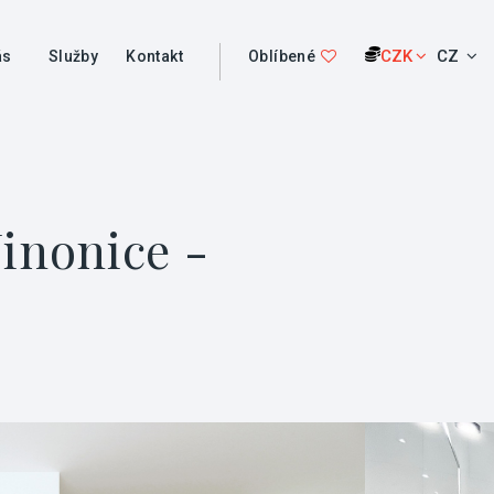
CZK
CZ
ás
Služby
Kontakt
Oblíbené
inonice -