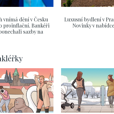
h vnímá dění v Česku
Luxusní bydlení v Pra
o proinflační. Bankéři
Novinky v nabídc
ponechali sazby na
ervnových hodnotách
ZOBRAZIT DALŠÍ
ZOBRAZIT DALŠÍ
akléřky