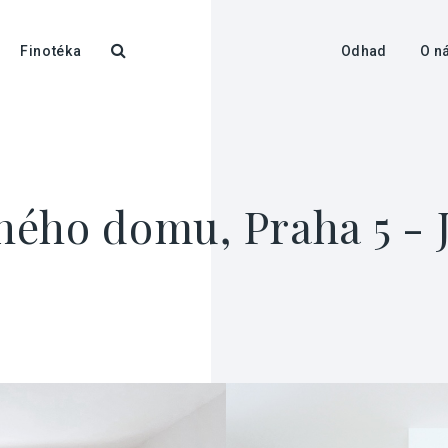
Finotéka
Odhad
O n
ého domu, Praha 5 - J