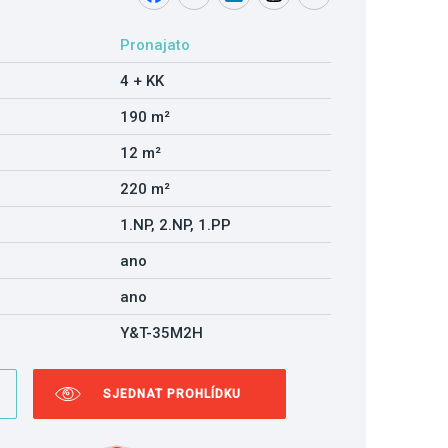
Pronajato
4 + KK
190 m²
12 m²
220 m²
1.NP, 2.NP, 1.PP
ano
ano
Y&T-35M2H
SJEDNAT PROHLÍDKU