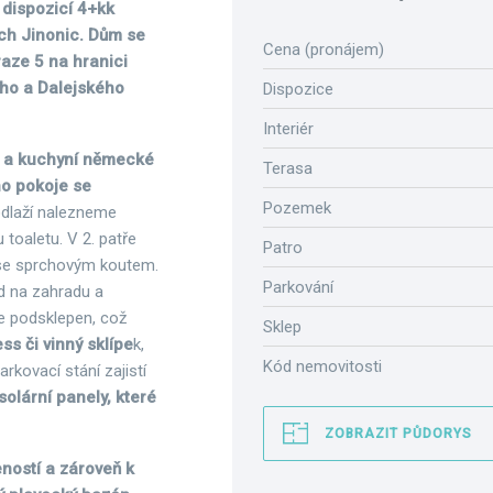
 dispozicí 4+kk
ch Jinonic. Dům se
Cena (pronájem)
aze 5 na hranici
ého a Dalejského
Dispozice
Interiér
u a kuchyní německé
Terasa
o pokoje se
Pozemek
dlaží nalezneme
toaletu. V 2. patře
Patro
u se sprchovým koutem.
Parkování
ed na zahradu a
e podsklepen, což
Sklep
ess či vinný sklípe
k,
Kód nemovitosti
rkovací stání zajistí
olární panely, které
ZOBRAZIT PŮDORYS
ností a zároveň k