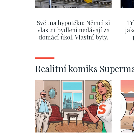
Svět na hypotéku: Němci si
Tr
vlastní bydlení nedávají za
jak
domácí úkol. Vlastní byty,
kde bydlí někdo jiný
č
ZOBRAZIT DALŠÍ
Realitní komiks Superm