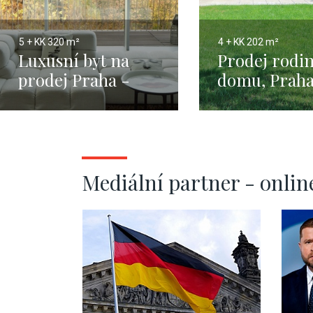
5 + KK
320 m²
4 + KK
202 m²
Luxusní byt na
Prodej rodi
prodej Praha -
domu, Praha
320m
Jinonice - 2
Mediální partner - onlin