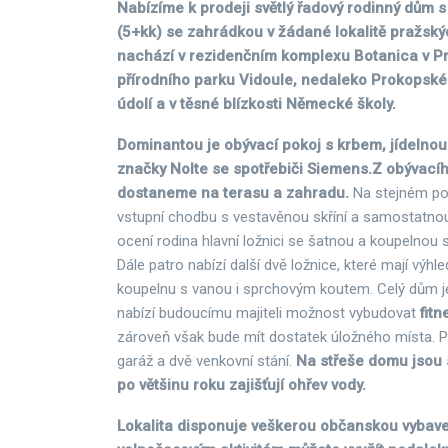
Nabízíme k prodeji světlý řadový rodinný dům s
(5+kk) se zahrádkou v žádané lokalitě pražský
nachází v rezidenčním komplexu Botanica v Pr
přírodního parku Vidoule, nedaleko Prokopsk
údolí a v těsné blízkosti Německé školy.
Dominantou je obývací pokoj s krbem, jídelno
značky Nolte se spotřebiči Siemens.
Z obývacíh
dostaneme na terasu a zahradu.
Na stejném po
vstupní chodbu s vestavěnou skříní a samostatnou 
ocení rodina hlavní ložnici se šatnou a koupelno
Dále patro nabízí další dvě ložnice, které mají výhl
koupelnu s vanou i sprchovým koutem. Celý dům j
nabízí budoucímu majiteli možnost vybudovat
fitn
zároveň však bude mít dostatek úložného místa. Pa
garáž a dvě venkovní stání.
Na střeše domu jsou s
po většinu roku zajišťují ohřev vody.
Lokalita disponuje veškerou občanskou vybave