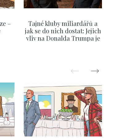
ze –
Tajné kluby miliardářů a
Na f
e
jak se do nich dostat: Jejich
migra
vliv na Donalda Trumpa je
situace 
nejasný
migra
pom
Oka
ZOBRAZIT DALŠÍ
Z