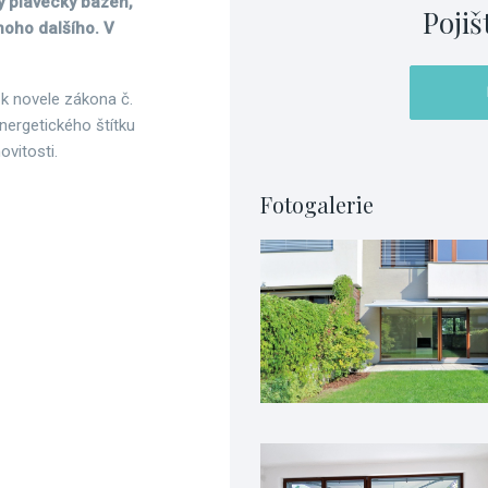
ý plavecký bazén,
Pojiš
noho dalšího. V
 k novele zákona č.
nergetického štítku
ovitosti.
Fotogalerie