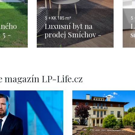
5 + KK
185 m²
5 
nného
Luxusní byt na
L
 5 -
prodej Smíchov -
s
20m
Praha 5 - 185m
P
H
e magazín LP-Life.cz