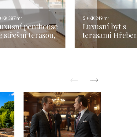
+ KK
387 m²
5 + KK
249 m²
uxusní penthouse
Luxusní byt s
e střešní terasou,
terasami Hřebe
raha 5 -
- 248m
řebenky - 426m