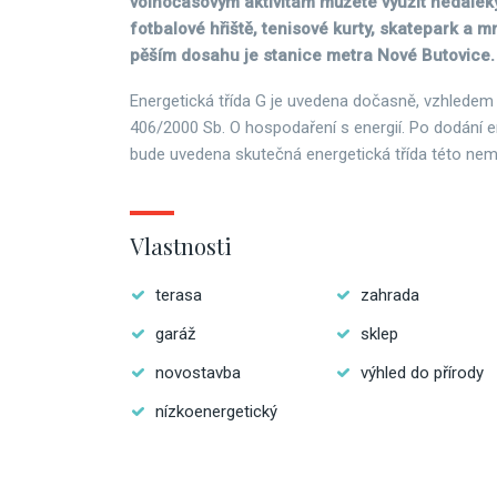
volnočasovým aktivitám můžete využít nedalek
fotbalové hřiště, tenisové kurty, skatepark a m
pěším dosahu je stanice metra Nové Butovice.
Energetická třída G je uvedena dočasně, vzhledem
406/2000 Sb. O hospodaření s energií. Po dodání e
bude uvedena skutečná energetická třída této nem
Vlastnosti
terasa
zahrada
garáž
sklep
novostavba
výhled do přírody
nízkoenergetický