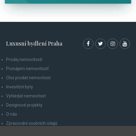
Luxusní bydlení Praha
Prodej nemovitostí
Pronájem nemovitostí
Chci prodat nemovitost
Investiční byty
Vyhledat nemovitost
Designové projekty
O nás
Zpracování osobních údajů
Poučení spotřebitele