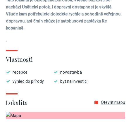
Tato lokalita je obklopená přírodou, v těsné blízkosti se
nachází Unětický potok. I dopravní dostupnost je skvělá.
Všude kam potřebujete dojedete rychle a pohodlně veřejnou
dopravou, asi 5min chůze je autobusová zastávka Ke
kopanině.
,
Vlastnosti
recepce
novostavba
výhled do přírody
byt na investici
Lokalita
Otevřít mapu