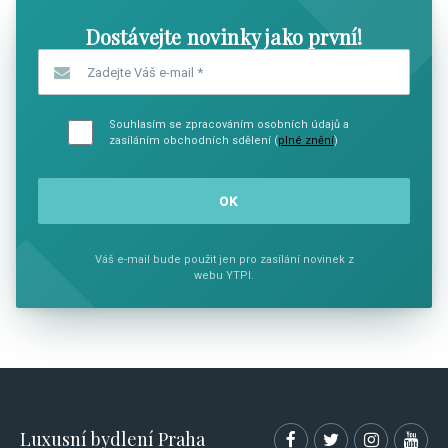
Dostávejte novinky jako první!
Zadejte Váš e-mail
*
Souhlasím se zpracováním osobních údajů a
zasíláním obchodních sdělení (
plné znění
)
Váš e-mail bude použit jen pro zasílání novinek z
webu YTPI.
Luxusní bydlení Praha