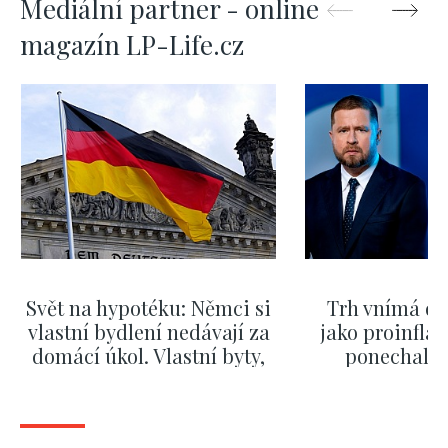
Mediální partner - online
magazín LP-Life.cz
Svět na hypotéku: Němci si
Trh vnímá dě
vlastní bydlení nedávají za
jako proinflač
domácí úkol. Vlastní byty,
ponechali 
kde bydlí někdo jiný
červnových 
ZOBRAZIT DALŠÍ
ZOBRAZIT