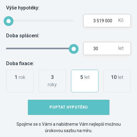
Výše hypotéky:
Kč
Doba splácení:
let
Doba fixace:
1
rok
3
5
let
10
let
roky
POPTAT HYPOTÉKU
Spojíme se s Vámi a nabídneme Vám nejlepší možnou
úrokovou sazbu na míru.