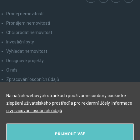
Prodej nemovitostí
Pronájem nemovitostí
Chci prodat nemovitost
Investiční byty
Vyhledat nemovitost
Designové projekty
O nás
Zpracování osobních údajů
Poučení spotřebitele
Na našich webových stránkách používáme soubory cookie ke
Odhlášení z newsletteru
zlepšení uživatelského prostředí a pro reklamní účely.
Informace
Kontakty
o zpracování osobních údajů
Y&T Luxury Property Prague Czech Republic s.r.o.
PŘIJMOUT VŠE
Elišky Krásnohorské 123/10, 110 00 Praha 1