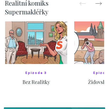
Realitní komiks
Supermakléřky
Epizoda 3
Epizod
Bez Realitky
Židovské
SHOW COMICS
SHOW CO