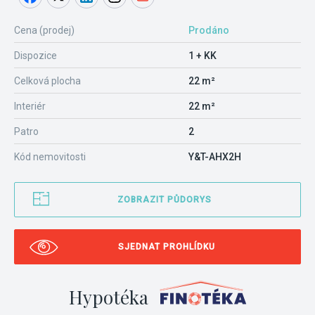
Cena (prodej)
Prodáno
Dispozice
1 + KK
Celková plocha
22 m²
Interiér
22 m²
Patro
2
Kód nemovitosti
Y&T-AHX2H
ZOBRAZIT PŮDORYS
SJEDNAT PROHLÍDKU
Hypotéka