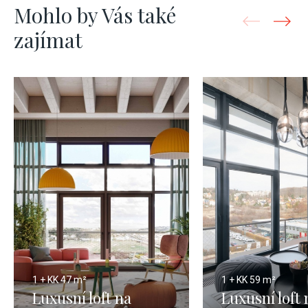
Mohlo by Vás také
zajímat
1 + KK
47 m²
1 + KK
59 m²
Luxusní loft na
Luxusní loft 