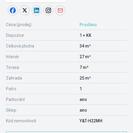
Cena (prodej)
Prodáno
Dispozice
1 + KK
Celková plocha
34 m²
Interiér
27 m²
Terasa
7 m²
Zahrada
25 m²
Patro
1
Parkování
ano
Sklep
ano
Kód nemovitosti
Y&T-H22MH