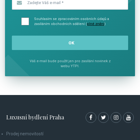
Souhlasím se zpracováním osobních údajů a
zasíláním obchodních sdělení (
plné znění
)
Váš e-mail bude použit jen pro zasílání novinek z
webu YTPI.
Luxusní bydlení Praha
Prodej nemovitostí