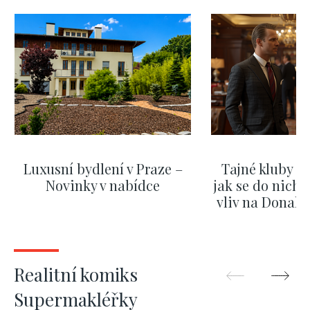
Luxusní bydlení v Praze –
Tajné kluby m
Novinky v nabídce
jak se do nich d
vliv na Donald
nejas
ZOBRAZIT DALŠÍ
ZOBRAZIT
Realitní komiks
Supermakléřky