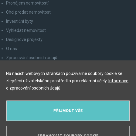
Pronájem nemovitostí
Chci prodat nemovitost
Investiční byty
Vyhledat nemovitost
Designové projekty
O nás
Zpracování osobních údajů
Poučení spotřebitele
Na našich webových stránkách používáme soubory cookie ke
Odhlášení z newsletteru
zlepšení uživatelského prostředí a pro reklamní účely.
Informace
Kontakty
o zpracování osobních údajů
Y&T Luxury Property Prague Czech Republic s.r.o.
PŘIJMOUT VŠE
Elišky Krásnohorské 123/10, 110 00 Praha 1
Myslíková 245/3, 110 00 Praha 1
IČ: 29055113