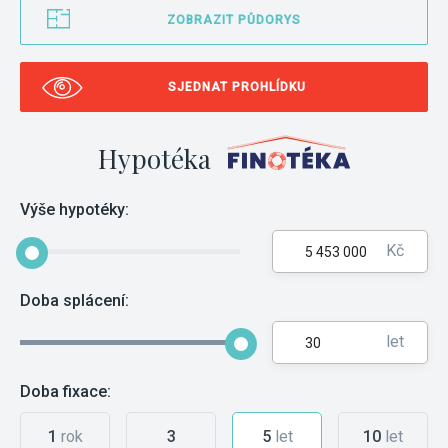
ZOBRAZIT PŮDORYS
SJEDNAT PROHLÍDKU
Hypotéka
Výše hypotéky:
Kč
Doba splácení:
let
Doba fixace:
1
rok
3
5
let
10
let