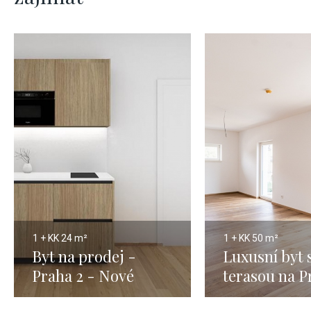
1 + KK
24 m²
1 + KK
50 m²
Byt na prodej -
Luxusní byt 
Praha 2 - Nové
terasou na P
Město - 24m
50m