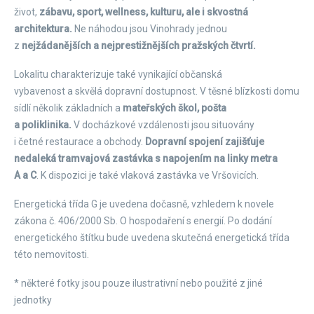
život,
zábavu, sport, wellness, kulturu, ale i skvostná
architektura.
Ne náhodou jsou Vinohrady jednou
z
nejžádanějších a nejprestižnějších pražských čtvrtí.
Lokalitu charakterizuje také vynikající občanská
vybavenost a skvělá dopravní dostupnost. V těsné blízkosti domu
sídlí několik základních a
mateřských škol, pošta
a poliklinika.
V docházkové vzdálenosti jsou situovány
i četné restaurace a obchody.
Dopravní spojení zajišťuje
nedaleká tramvajová zastávka s napojením na linky metra
A a C
. K dispozici je také vlaková zastávka ve Vršovicích.
Energetická třída G je uvedena dočasně, vzhledem k novele
zákona č. 406/2000 Sb. O hospodaření s energií. Po dodání
energetického štítku bude uvedena skutečná energetická třída
této nemovitosti.
* některé fotky jsou pouze ilustrativní nebo použité z jiné
jednotky