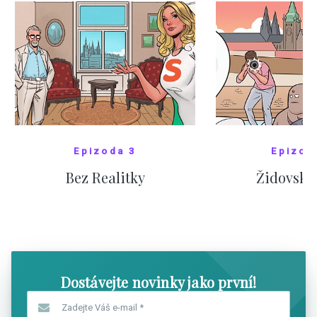
Epizoda 3
Epizod
Bez Realitky
Židovské
SHOW COMICS
SHOW CO
Dostávejte novinky jako první!
Zadejte Váš e-mail
*