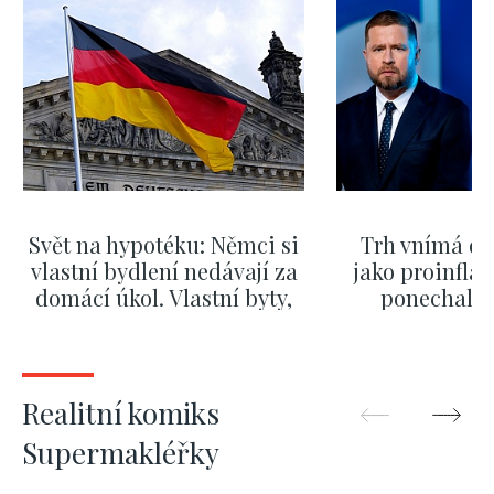
Svět na hypotéku: Němci si
Trh vnímá dě
vlastní bydlení nedávají za
jako proinflač
domácí úkol. Vlastní byty,
ponechali 
kde bydlí někdo jiný
červnových 
ZOBRAZIT DALŠÍ
ZOBRAZIT
Realitní komiks
Supermakléřky