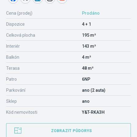
Cena (prodej)
Prodáno
Dispozice
4 + 1
Celková plocha
195 m²
Interiér
143 m²
Balkón
4 m²
Terasa
48 m²
Patro
6NP
Parkování
ano (2 auta)
Sklep
ano
Kód nemovitosti
Y&T-RKA3H
ZOBRAZIT PŮDORYS