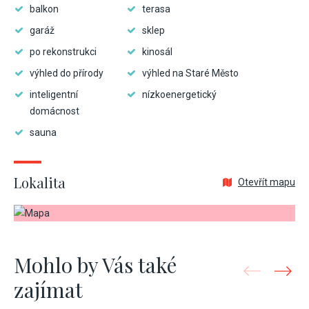
balkon
terasa
garáž
sklep
po rekonstrukci
kinosál
výhled do přírody
výhled na Staré Město
inteligentní
nízkoenergetický
domácnost
sauna
Lokalita
Otevřít mapu
Mohlo by Vás také
zajímat