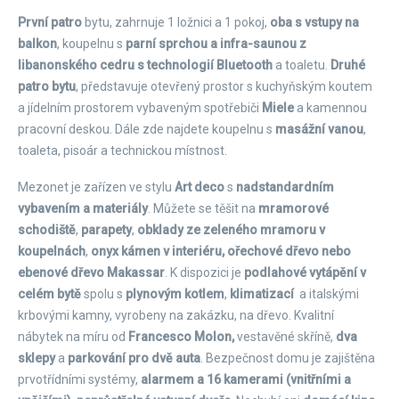
První patro
bytu, zahrnuje 1 ložnici a 1 pokoj,
oba s vstupy na
balkon
, koupelnu s
parní sprchou a infra-saunou z
libanonského cedru s technologií Bluetooth
a toaletu.
Druhé
patro bytu
, představuje otevřený prostor s kuchyňským koutem
a jídelním prostorem vybaveným spotřebiči
Miele
a kamennou
pracovní deskou. Dále zde najdete koupelnu s
masážní vanou
,
toaleta, pisoár a technickou místnost.
Mezonet je zařízen ve stylu
Art deco
s
nadstandardním
vybavením a materiály
. Můžete se těšit na
mramorové
schodiště
,
parapety
,
obklady ze zeleného mramoru v
koupelnách
,
onyx kámen v interiéru, ořechové dřevo nebo
ebenové dřevo Makassar
. K dispozici je
podlahové vytápění v
celém bytě
spolu s
plynovým kotlem
,
klimatizací
a italskými
krbovými kamny, vyrobeny na zakázku, na dřevo. Kvalitní
nábytek na míru od
Francesco Molon,
vestavěné skříně,
dva
sklepy
a
parkování pro dvě auta
. Bezpečnost domu je zajištěna
prvotřídními systémy,
alarmem a 16 kamerami (vnitřními a