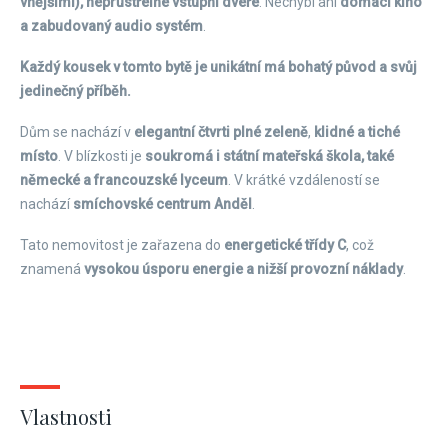
vnějšími),
neprůstřelné vstupní dveře
. Nechybí ani
domácí kino
a zabudovaný audio systém
.
Každý kousek v tomto bytě je unikátní má bohatý původ a svůj
jedinečný příběh.
Dům se nachází v
elegantní čtvrti plné zeleně
,
klidné a tiché
místo
. V blízkosti je
soukromá i státní mateřská škola, také
německé a francouzské lyceum
. V krátké vzdáleností se
nachází
smíchovské centrum Anděl
.
Tato nemovitost je zařazena do
energetické třídy C
, což
znamená
vysokou úsporu energie a nižší provozní náklady
.
Vlastnosti