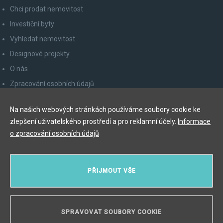
Chci prodat nemovitost
Investiční byty
Vyhledat nemovitost
Designové projekty
O nás
Zpracování osobních údajů
Poučení spotřebitele
Na našich webových stránkách používáme soubory cookie ke
Odhlášení z newsletteru
zlepšení uživatelského prostředí a pro reklamní účely.
Informace
Kontakty
o zpracování osobních údajů
Y&T Luxury Property Prague Czech Republic s.r.o.
PŘIJMOUT VŠE
Elišky Krásnohorské 123/10, 110 00 Praha 1
Myslíková 245/3, 110 00 Praha 1
IČ: 29055113
SPRAVOVAT SOUBORY COOKIE