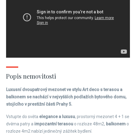
Popis nemovitosti
Luxusní dvoupatrový mezonet ve stylu Art deco s terasou a
balkonem se nachází v nejvyšších podlažích bytového domu,
stojícího v prestižní části Prahy 5.
Vstupte do světa
elegance a luxusu
, prostorný mezonet 4 + 1 se
dvěma patry a
impozantní terasou
o rozloze 48m2,
balkonem
o
rozloze 4m2 nabízí jedinečný zážitek bydlení.