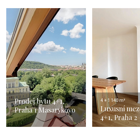
Prodej bytu 4+1,
4 + 1
140 m²
Luxusní mez
Praha 1 Masarykovo
4+1, Praha 2
nábřeží- 241m
Vinohrady –