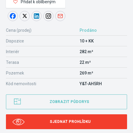
Přidat k oblíbeným
Cena (prodej)
Prodáno
Dispozice
10 + KK
Interiér
282 m²
Terasa
22 m²
Pozemek
269 m²
Kód nemovitosti
Y&T-AH5RH
ZOBRAZIT PŮDORYS
SJEDNAT PROHLÍDKU