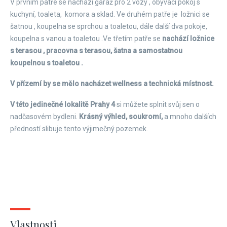
V prvním patře se nachází garáž pro 2 vozy , obývací pokoj s
kuchyní, toaleta, komora a sklad. Ve druhém patře je ložnici se
šatnou , koupelna se sprchou a toaletou, dále další dva pokoje,
koupelna s vanou a toaletou .Ve třetím patře se
nachází ložnice
s terasou , pracovna s terasou, šatna a samostatnou
koupelnou s toaletou .
V přízemí by se mělo nacházet wellness a technická místnost.
V této jedinečné lokalitě Prahy 4
si můžete splnit svůj sen o
nadčasovém bydleni.
Krásný výhled, soukromí,
a mnoho dalších
předností slibuje tento výjimečný pozemek.
Vlastnosti