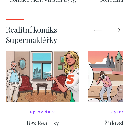
kde bydlí někdo jiný
červnových 
ZOBRAZIT DALŠÍ
ZOBRAZIT
Realitní komiks
Supermakléřky
Epizoda 3
Epizod
Bez Realitky
Židovské