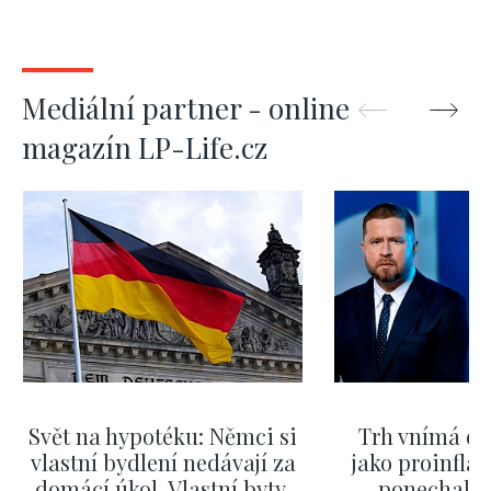
Mediální partner - online
magazín LP-Life.cz
Svět na hypotéku: Němci si
Trh vnímá dě
vlastní bydlení nedávají za
jako proinflač
domácí úkol. Vlastní byty,
ponechali 