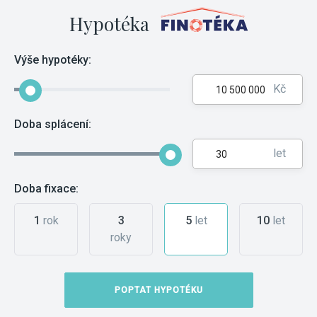
Hypotéka
Výše hypotéky:
Kč
Doba splácení:
let
Doba fixace:
1
rok
3
5
let
10
let
roky
POPTAT HYPOTÉKU