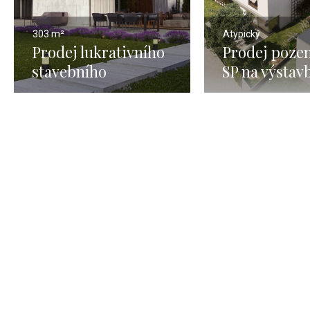
303 m²
Atypický
Prodej lukrativního
Prodej poze
stavebního
SP na výstav
pozemku, Praha 10 -
Praha 9 Hrdl
1609m
437 m2