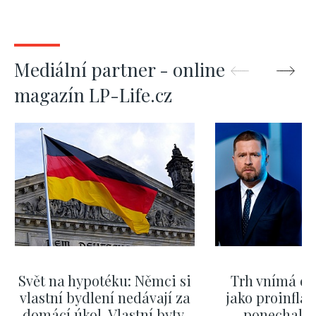
Mediální partner - online
magazín LP-Life.cz
Svět na hypotéku: Němci si
Trh vnímá dě
vlastní bydlení nedávají za
jako proinflač
domácí úkol. Vlastní byty,
ponechali 