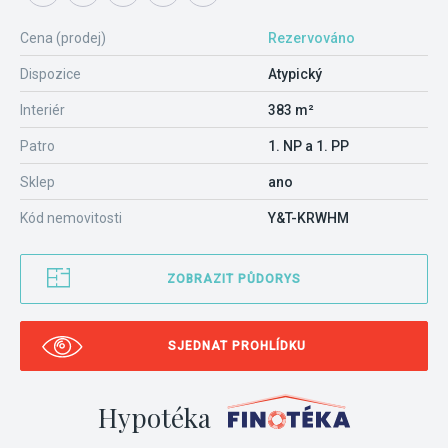
Cena (prodej)
Rezervováno
Dispozice
Atypický
Interiér
383 m²
Patro
1. NP a 1. PP
Sklep
ano
Kód nemovitosti
Y&T-KRWHM
ZOBRAZIT PŮDORYS
SJEDNAT PROHLÍDKU
Hypotéka