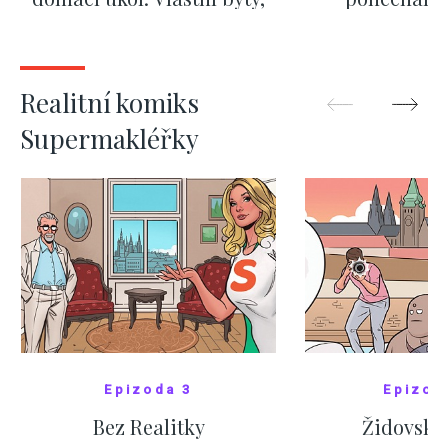
kde bydlí někdo jiný
červnových 
ZOBRAZIT DALŠÍ
ZOBRAZIT
Realitní komiks
Supermakléřky
Epizoda 3
Epizod
Bez Realitky
Židovské