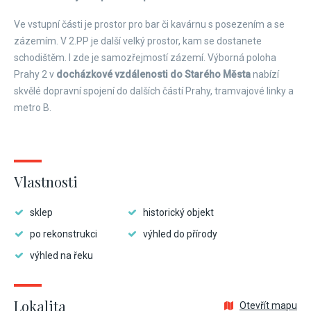
Ve vstupní části je prostor pro bar či kavárnu s posezením a se
zázemím. V 2.PP je další velký prostor, kam se dostanete
schodištěm. I zde je samozřejmostí zázemí. Výborná poloha
Prahy 2 v
docházkové vzdálenosti do Starého Města
nabízí
skvělé dopravní spojení do dalších částí Prahy, tramvajové linky a
metro B.
Vlastnosti
sklep
historický objekt
po rekonstrukci
výhled do přírody
výhled na řeku
Lokalita
Otevřít mapu