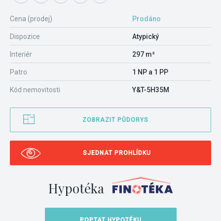
Cena (prodej)
Prodáno
Dispozice
Atypický
Interiér
297 m²
Patro
1 NP a 1 PP
Kód nemovitosti
Y&T-5H35M
ZOBRAZIT PŮDORYS
SJEDNAT PROHLÍDKU
Hypotéka
POPTAT HYPOTÉKU