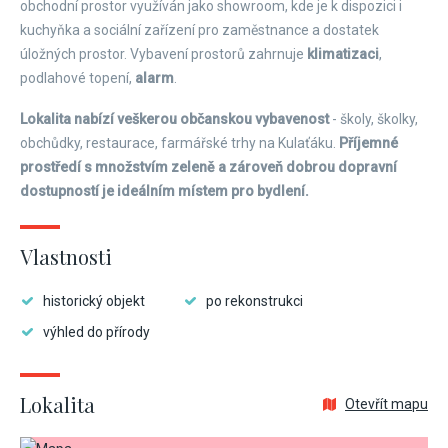
obchodní prostor využíván jako showroom, kde je k dispozici i
kuchyňka a sociální zařízení pro zaměstnance a dostatek
úložných prostor. Vybavení prostorů zahrnuje
klimatizaci
,
podlahové topení,
alarm
.
Lokalita nabízí veškerou občanskou vybavenost
- školy, školky,
obchůdky, restaurace, farmářské trhy na Kulaťáku.
Příjemné
prostředí s množstvím zeleně a zároveň dobrou dopravní
dostupností je ideálním místem pro bydlení.
Vlastnosti
historický objekt
po rekonstrukci
výhled do přírody
Lokalita
Otevřít mapu