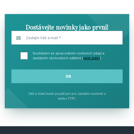
SHOW COMICS
SHOW CO
Dostávejte novinky jako první!
Zadejte Váš e-mail
*
Souhlasím se zpracováním osobních údajů a
zasíláním obchodních sdělení (
plné znění
)
Váš e-mail bude použit jen pro zasílání novinek z
webu YTPI.