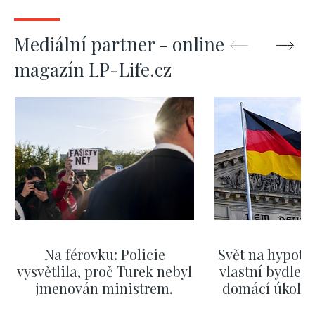
Mediální partner - online
magazín LP-Life.cz
Na férovku: Policie
Svět na hypoté
vysvětlila, proč Turek nebyl
vlastní bydlení
jmenován ministrem.
domácí úkol. V
Mazání jeho výroků nebylo
kde bydlí n