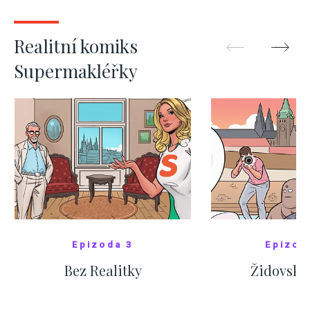
dost rychlé
ZOBRAZIT DALŠÍ
ZOBRAZIT
Realitní komiks
Supermakléřky
Epizoda 3
Epizod
Bez Realitky
Židovské