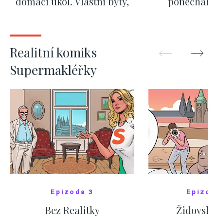
domácí úkol. Vlastní byty,
ponechali 
kde bydlí někdo jiný
červnových 
ZOBRAZIT DALŠÍ
ZOBRAZIT
Realitní komiks
Supermakléřky
Epizoda 3
Epizod
Bez Realitky
Židovské