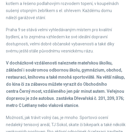
kotlem a řešeno podlahovým rozvodem topení, v koupelnách
sušený otopným žebříkem s el. ohřevem. Každému domu
náleží garážové stání.
Praha 9 se stává velmi vyhledávaným místem pro kvalitní
bydlení, a to zejména vzhledem ke své ideální dopravní
dostupnosti, velmi dobré občanské vybavenosti a také díky
svému ještě stále původnímu vesnickému rázu.
V docházkové vzdálenosti naleznete mateřskou školku,
základní i soukromou odbornou školu, gymnázium, obchod,
restauraci, knihovnu a také mnohá sportoviště. Na větší nákup,
do kina či za zábavou můžete vyrazit do Obchodního
centra Černý most, vzdáleného jen pár minut autem. Veřejnou
dopravou je zde autobus. zastávka Dřevařská č. 201, 209, 376;
metro C Letňany nebo vlaková stanice.
Možností, jak trávit volný čas, je mnoho. Sportovci ocení
nedaleký tenisový areál, TJ Sokol, skate či bikepark a také několik
venkovních posiloven. Pro aktivní odpočinek či relaxaci zavítejte