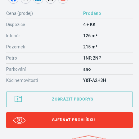
Cena (prodej)
Prodáno
Dispozice
4 + KK
Interiér
126 m²
Pozemek
215 m²
Patro
1NP, 2NP
Parkování
ano
Kód nemovitosti
Y&T-A2H3H
ZOBRAZIT PŮDORYS
SJEDNAT PROHLÍDKU