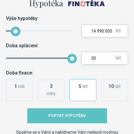
Hypotéka
Výše hypotéky:
Kč
Doba splácení:
let
Doba fixace:
1
rok
3
5
let
10
let
roky
POPTAT HYPOTÉKU
Spojíme se s Vámi a nabídneme Vám nejlepší možnou