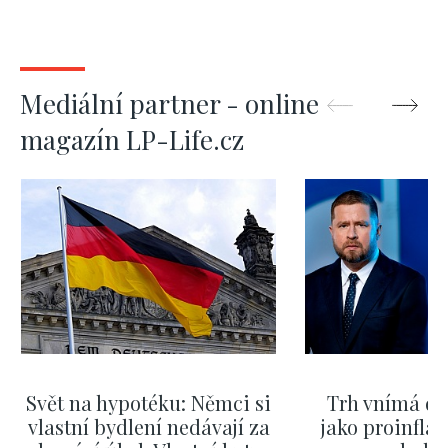
Mediální partner - online
magazín LP-Life.cz
Svět na hypotéku: Němci si
Trh vnímá dě
vlastní bydlení nedávají za
jako proinflač