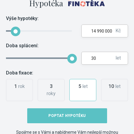
Hypotéka
Výše hypotéky:
Kč
Doba splácení:
let
Doba fixace:
1
rok
3
5
let
10
let
roky
POPTAT HYPOTÉKU
Spojíme se s Vámi a nabídneme Vám nejlepší možnou