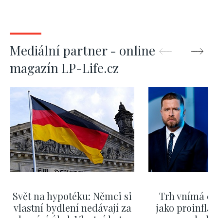
Mediální partner - online
magazín LP-Life.cz
Svět na hypotéku: Němci si
Trh vnímá dě
vlastní bydlení nedávají za
jako proinflač