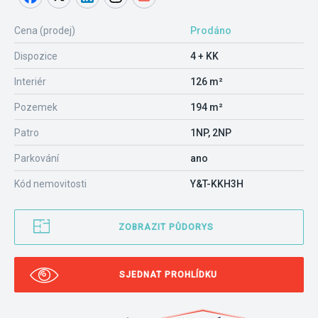
Cena (prodej)
Prodáno
Dispozice
4 + KK
Interiér
126 m²
Pozemek
194 m²
Patro
1NP, 2NP
Parkování
ano
Kód nemovitosti
Y&T-KKH3H
ZOBRAZIT PŮDORYS
SJEDNAT PROHLÍDKU