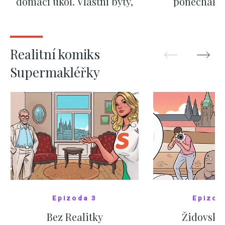
domácí úkol. Vlastní byty,
ponechali 
kde bydlí někdo jiný
červnových 
ZOBRAZIT DALŠÍ
ZOBRAZIT
Realitní komiks
Supermakléřky
Epizoda 3
Epizod
Bez Realitky
Židovské