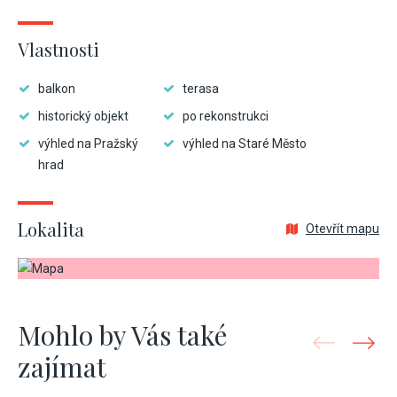
Vlastnosti
balkon
terasa
historický objekt
po rekonstrukci
výhled na Pražský
výhled na Staré Město
hrad
Lokalita
Otevřít mapu
Mohlo by Vás také
zajímat