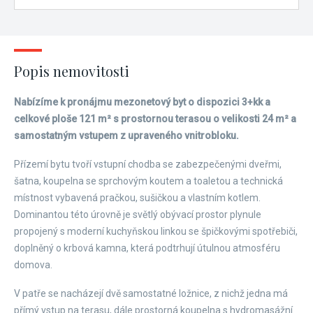
Popis nemovitosti
Nabízíme k pronájmu mezonetový byt o dispozici 3+kk a
celkové ploše 121 m² s prostornou terasou o velikosti 24 m² a
samostatným vstupem z upraveného vnitrobloku.
Přízemí bytu tvoří vstupní chodba se zabezpečenými dveřmi,
šatna, koupelna se sprchovým koutem a toaletou a technická
místnost vybavená pračkou, sušičkou a vlastním kotlem.
Dominantou této úrovně je světlý obývací prostor plynule
propojený s moderní kuchyňskou linkou se špičkovými spotřebiči,
doplněný o krbová kamna, která podtrhují útulnou atmosféru
domova.
V patře se nacházejí dvě samostatné ložnice, z nichž jedna má
přímý vstup na terasu, dále prostorná koupelna s hydromasážní