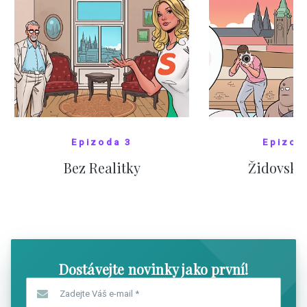
Epizoda 3
Epizod
Bez Realitky
Židovské
SHOW COMICS
SHOW CO
Dostávejte novinky jako první!
Zadejte Váš e-mail
*