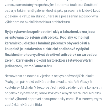
vanou, samostatným sprchovým koutem a toaletou. Součástí
patra je také menší galerie vhodná jako pracovna či klidový kout.
Z galerie je vstup na slunnou terasu s posezením a působivým
výhledem na okolní historickou architekturu.
Byt je vybaven bezpečnostními skly a žaluziemi, okna jsou
orientována do zeleně vnitrobloku. Podlahy kombinují
keramickou dlažbu a laminát, přičemž v obývací části a
koupelně je instalováno elektrické podlahové vytápění.
Rezidenti mohou využívat atraktivní vnitroblok se vzrostlou
zelení, který spolu s okolní historickou zástavbou vytváří
jedinečnou, intimní atmosféru.
Nemovitost se nachází v jedné z nejvyhledávanějších lokalit
Prahy, jen pár kroků od Národního divadla, nábřeží Vltavy či
kostela sv. Michala. V bezprostřední pěší vzdálenosti je kompletní
občanská vybavenost, množství vyhlášených restaurací a butiků
a také výborná dopravní dostupnost díky metru B a tramvajovým
zastávkám Národní třída.