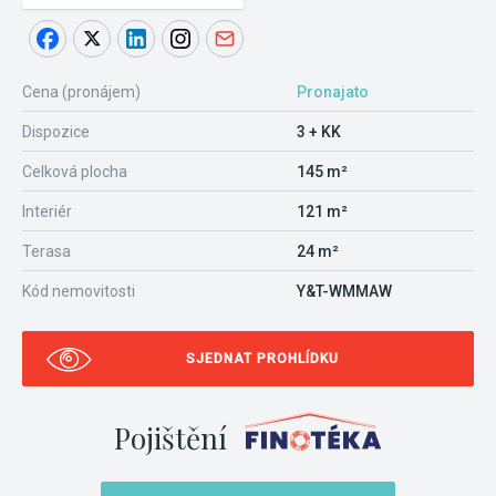
Cena (pronájem)
Pronajato
Dispozice
3 + KK
Celková plocha
145 m²
Interiér
121 m²
Terasa
24 m²
Kód nemovitosti
Y&T-WMMAW
SJEDNAT PROHLÍDKU
Pojištění