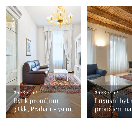
3 + KK
79 m²
3 + KK
73 m²
Byt k pronájmu
Luxusní byt 
3+kk, Praha 1 - 79 m
pronájem na
Straně - 73 