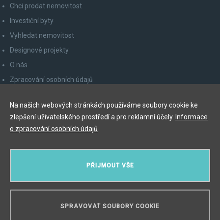
Chci prodat nemovitost
Investiční byty
Vyhledat nemovitost
Designové projekty
O nás
Zpracování osobních údajů
Poučení spotřebitele
Na našich webových stránkách používáme soubory cookie ke
Odhlášení z newsletteru
zlepšení uživatelského prostředí a pro reklamní účely.
Informace
Kontakty
o zpracování osobních údajů
Y&T Luxury Property Prague Czech Republic s.r.o.
PŘIJMOUT VŠE
Elišky Krásnohorské 123/10, 110 00 Praha 1
Myslíková 245/3, 110 00 Praha 1
IČ: 29055113
SPRAVOVAT SOUBORY COOKIE