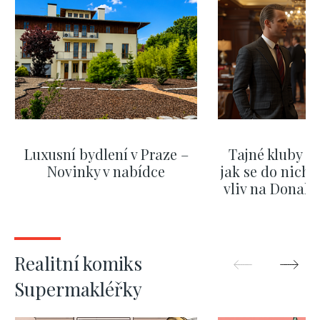
Luxusní bydlení v Praze –
Tajné kluby m
Novinky v nabídce
jak se do nich d
vliv na Donald
nejas
ZOBRAZIT DALŠÍ
ZOBRAZIT
Realitní komiks
Supermakléřky