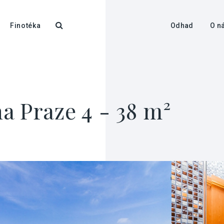
Finotéka
Odhad
O n
a Praze 4 - 38 m²