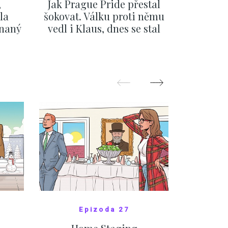
,
Jak Prague Pride přestal
Beru s
la
šokovat. Válku proti němu
svatbě, 
ínaný
vedl i Klaus, dnes se stal
natož al
ku
běžným pražským
pozor 
festivalem
ZOBRAZIT DALŠÍ
Z
Epizoda 27