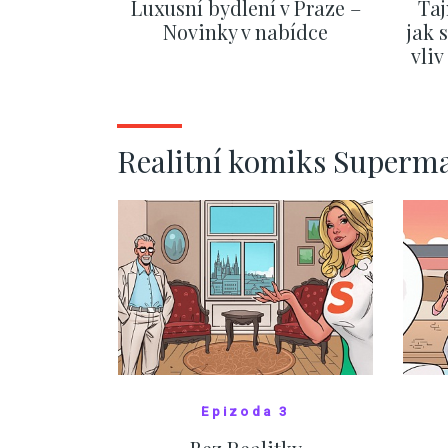
Luxusní bydlení v Praze –
Taj
Novinky v nabídce
jak 
vli
ZOBRAZIT DALŠÍ
Realitní komiks Superm
Epizoda 3