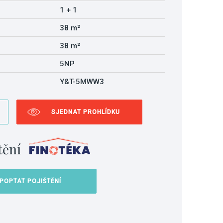
1 + 1
38 m²
38 m²
5NP
Y&T-5MWW3
SJEDNAT PROHLÍDKU
tění
POPTAT POJIŠTĚNÍ