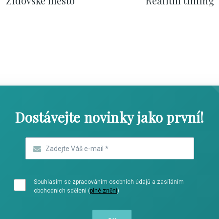
Židovské město
Realitní timing
SHOW COMICS
SHOW COMICS
Dostávejte novinky jako první!
Zadejte Váš e-mail
*
Souhlasím se zpracováním osobních údajů a zasíláním
obchodních sdělení (
plné znění
)