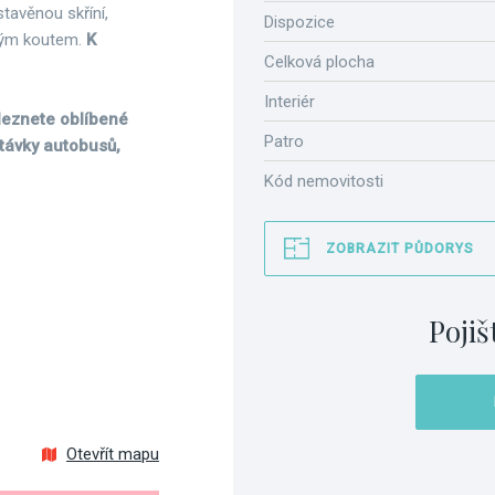
tavěnou skříní,
Dispozice
vým koutem.
K
Celková plocha
Interiér
aleznete oblíbené
Patro
távky autobusů,
Kód nemovitosti
ZOBRAZIT PŮDORYS
Pojiš
Otevřít mapu