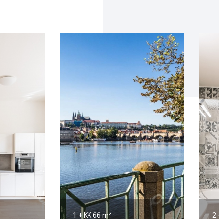
1 + KK
66 m²
2 