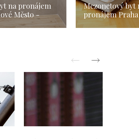
yt na pronájem
Mezonetový byt 
ové Město -
pronájem Praha
raha 1 - 72m
Nové Město - 4