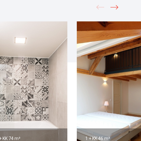
+ KK
74 m²
1 + KK
46 m²