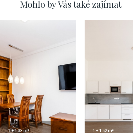
Mohlo by Vás také zajímat
1 + 1
38 m²
1 + 1
52 m²