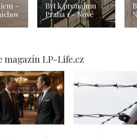
ájem -
Byt k pronájmu
B
míchov
Praha 1 - Nové
N
Město - 66m
P
e magazín LP-Life.cz