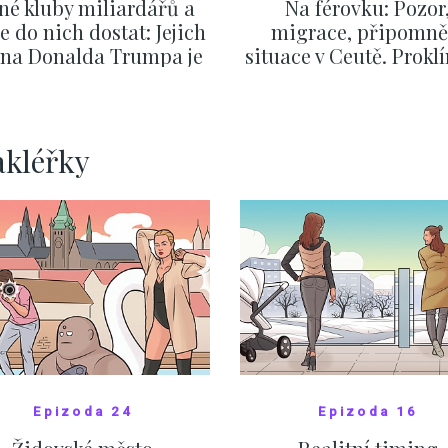
né kluby miliardářů a
Na férovku: Pozor
se do nich dostat: Jejich
migrace, připomně
v na Donalda Trumpa je
situace v Ceutě. Prokl
nejasný
migrační pakt Čes
pomáhá více než
Okamurova videa
ZOBRAZIT DALŠÍ
ZOBRAZIT DALŠÍ
akléřky
Epizoda 24
Epizoda 16