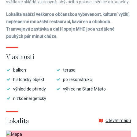
světla se skládá z kuchyně, obývacího pokoje, ložnice a koupelny.
Lokalita nabízí veškerou občanskou vybavenost, kulturní vyžití,
nepřeberné množství restaurací, kaváren a obchodů.
Tramvajová zastávka a další spoje MHD jsou vzdálené
pouhých pár minut chůze.
Vlastnosti
balkon
terasa
historický objekt
po rekonstrukci
výhled do přírody
výhled na Staré Město
nízkoenergetický
Lokalita
Otevřít mapu