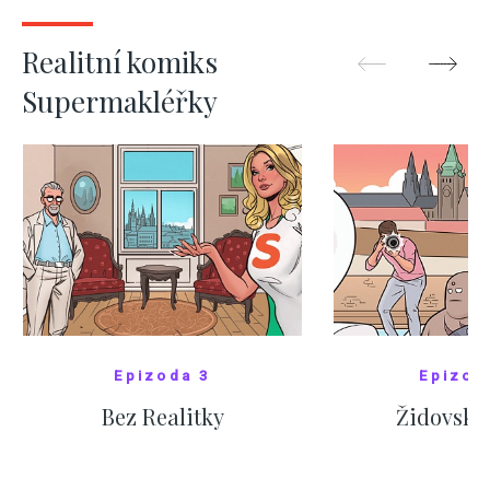
ZOBRAZIT DALŠÍ
ZOBRAZIT
Realitní komiks
Supermakléřky
Epizoda 3
Epizod
Bez Realitky
Židovské