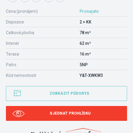
Cena (pronájem)
Pronajato
Dispozice
2 + KK
Celková plocha
78 m²
Interiér
62 m²
Terasa
16 m²
Patro
5NP
Kód nemovitosti
Y&T-XWKW3
ZOBRAZIT PŮDORYS
SJEDNAT PROHLÍDKU