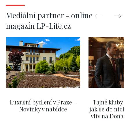
Mediální partner - online
magazín LP-Life.cz
Luxusní bydlení v Praze –
Tajné kluby m
Novinky v nabídce
jak se do nich d
vliv na Donald
nejas