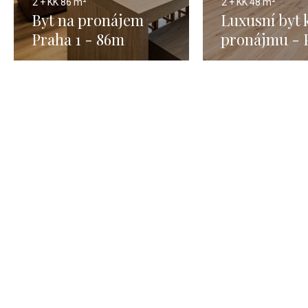
2 + KK
86 m²
2 + KK
48 m²
Byt na pronájem
Luxusní byt 
Praha 1 - 86m
pronájmu - 
- Nové Měst