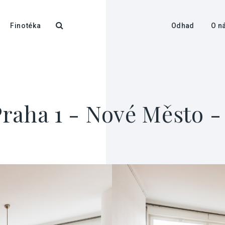
Finotéka
Odhad
O n
raha 1 - Nové Město - 