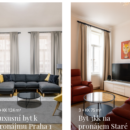
+ KK
124 m²
3 + KK
75 m²
uxusní byt k
Byt 3kk na
ronájmu Praha 1
pronájem Staré