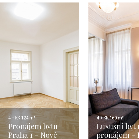
4 + KK
124 m²
4 + KK
160 m²
Pronájem bytu
Luxusní byt 
Praha 1 - Nové
pronájem - 