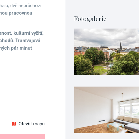
 halu, dvě neprůchozí
enou pracovnou
Fotogalerie
st, kulturní vyžití,
bchodů. Tramvajová
hých pár minut
Otevřít mapu