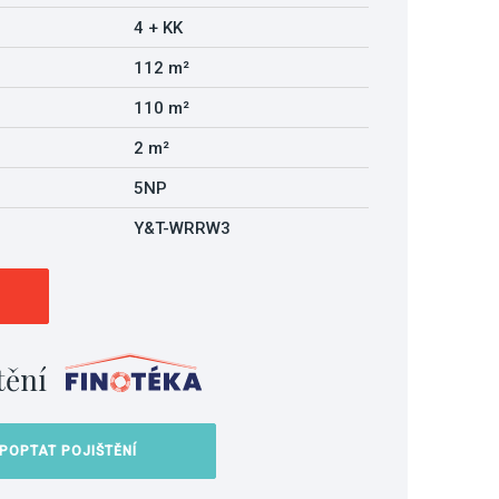
4 + KK
112 m²
110 m²
2 m²
5NP
Y&T-WRRW3
tění
POPTAT POJIŠTĚNÍ