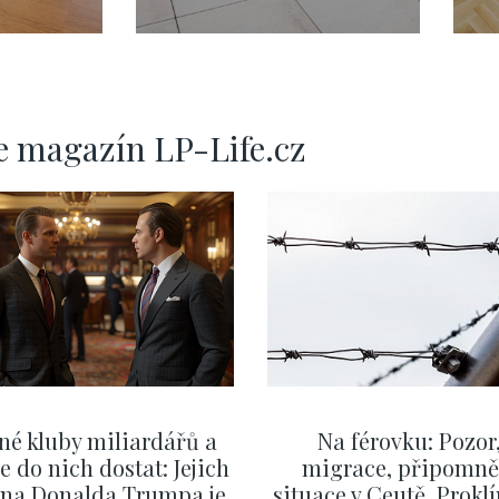
- 160m
- Nové Město -
-
123m
1
e magazín LP-Life.cz
né kluby miliardářů a
Na férovku: Pozor
se do nich dostat: Jejich
migrace, připomně
v na Donalda Trumpa je
situace v Ceutě. Prokl