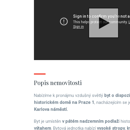
Popis nemovitosti
Nabízíme k pronájmu vzdušný světlý
byt o dispoz
historickém domě na Praze 1
, nacházejícím se 
Karlova náměstí.
Byt je umístěn
v pátém nadzemním podlaž
í hist
výtahem
. Bytová jednotka nabízí
vysoké stropy
,
k