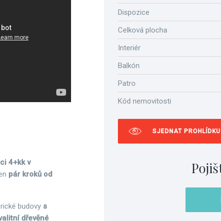
Dispozice
Celková plocha
Interiér
Balkón
Patro
Kód nemovitosti
SJEDNAT PROHLÍDKU
ici 4+kk v
Pojiš
jen
pár kroků od
orické budovy
s
valitní dřevěné