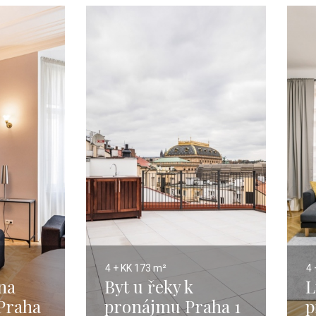
4 + KK
173 m²
4 
na
Byt u řeky k
L
Praha
pronájmu Praha 1
p