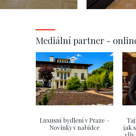
Město - 124m
1 - Josefov 
Mediální partner - onlin
Luxusní bydlení v Praze –
Taj
Novinky v nabídce
jak 
vli