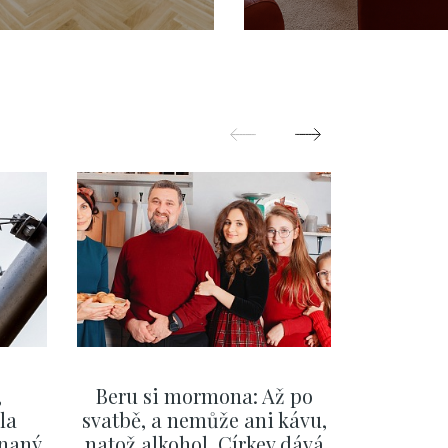
 Nové Město -
Město - 75 m2
24m
,
Beru si mormona: Až po
Mladí
la
svatbě, a nemůže ani kávu,
sociální
ínaný
natož alkohol. Církev dává
úspěc