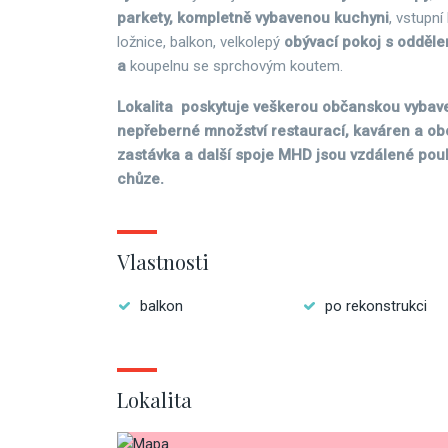
parkety, kompletně vybavenou kuchyni
, vstupní
ložnice, balkon, velkolepý
obývací pokoj s odděl
a
koupelnu se sprchovým koutem.
Lokalita poskytuje veškerou občanskou vybaveno
nepřeberné množství restaurací, kaváren a o
zastávka a další spoje MHD jsou vzdálené pou
chůze.
Vlastnosti
balkon
po rekonstrukci
Lokalita