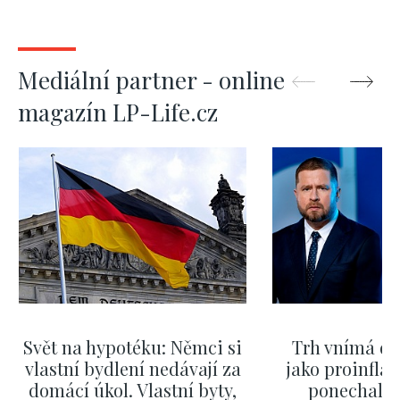
Mediální partner - online
magazín LP-Life.cz
Svět na hypotéku: Němci si
Trh vnímá dě
vlastní bydlení nedávají za
jako proinflač
domácí úkol. Vlastní byty,
ponechali 