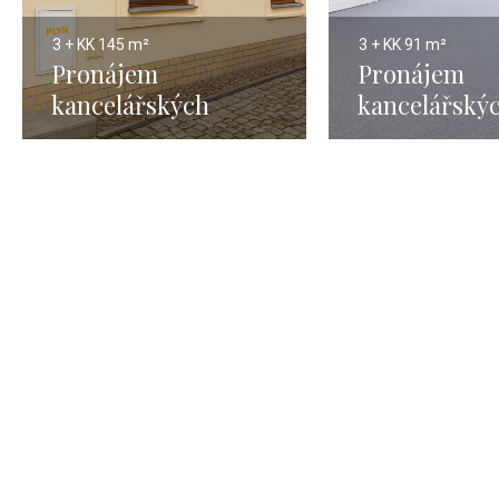
3 + KK
145 m²
3 + KK
91 m²
Pronájem
Pronájem
kancelářských
kancelářský
prostor Nové Město,
prostor Praha
Praha 1 - 121 m2
m²