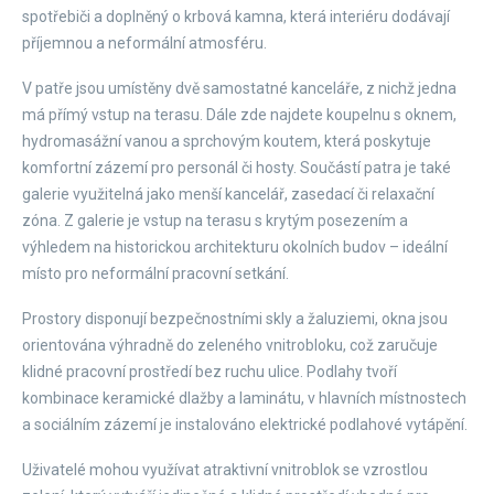
spotřebiči a doplněný o krbová kamna, která interiéru dodávají
příjemnou a neformální atmosféru.
V patře jsou umístěny dvě samostatné kanceláře, z nichž jedna
má přímý vstup na terasu. Dále zde najdete koupelnu s oknem,
hydromasážní vanou a sprchovým koutem, která poskytuje
komfortní zázemí pro personál či hosty. Součástí patra je také
galerie využitelná jako menší kancelář, zasedací či relaxační
zóna. Z galerie je vstup na terasu s krytým posezením a
výhledem na historickou architekturu okolních budov – ideální
místo pro neformální pracovní setkání.
Prostory disponují bezpečnostními skly a žaluziemi, okna jsou
orientována výhradně do zeleného vnitrobloku, což zaručuje
klidné pracovní prostředí bez ruchu ulice. Podlahy tvoří
kombinace keramické dlažby a laminátu, v hlavních místnostech
a sociálním zázemí je instalováno elektrické podlahové vytápění.
Uživatelé mohou využívat atraktivní vnitroblok se vzrostlou