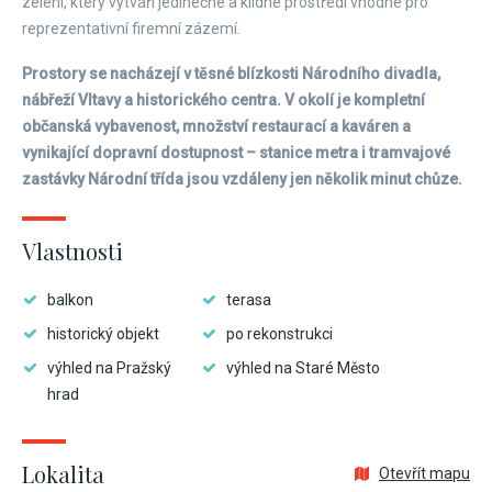
zelení, který vytváří jedinečné a klidné prostředí vhodné pro
reprezentativní firemní zázemí.
Prostory se nacházejí v těsné blízkosti Národního divadla,
nábřeží Vltavy a historického centra. V okolí je kompletní
občanská vybavenost, množství restaurací a kaváren a
vynikající dopravní dostupnost – stanice metra i tramvajové
zastávky Národní třída jsou vzdáleny jen několik minut chůze.
Vlastnosti
balkon
terasa
historický objekt
po rekonstrukci
výhled na Pražský
výhled na Staré Město
hrad
Lokalita
Otevřít mapu