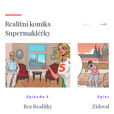
kde bydlí někdo jiný
červnových 
ZOBRAZIT DALŠÍ
ZOBRAZIT
Realitní komiks
Supermakléřky
Epizoda 3
Epizod
Bez Realitky
Židovské