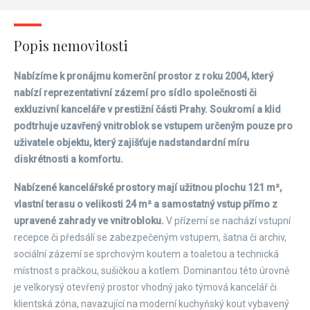
Popis nemovitosti
Nabízíme k pronájmu komerční prostor z roku 2004, který
nabízí reprezentativní zázemí pro sídlo společnosti či
exkluzivní kanceláře v prestižní části Prahy. Soukromí a klid
podtrhuje uzavřený vnitroblok se vstupem určeným pouze pro
uživatele objektu, který zajišťuje nadstandardní míru
diskrétnosti a komfortu.
Nabízené kancelářské prostory mají užitnou plochu 121 m²,
vlastní terasu o velikosti 24 m² a samostatný vstup přímo z
upravené zahrady ve vnitrobloku.
V přízemí se nachází vstupní
recepce či předsálí se zabezpečeným vstupem, šatna či archiv,
sociální zázemí se sprchovým koutem a toaletou a technická
místnost s pračkou, sušičkou a kotlem. Dominantou této úrovně
je velkorysý otevřený prostor vhodný jako týmová kancelář či
klientská zóna, navazující na moderní kuchyňský kout vybavený