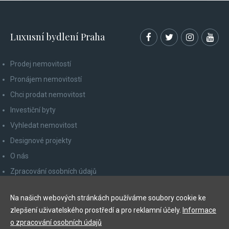
Luxusní bydlení Praha
Prodej nemovitostí
Pronájem nemovitostí
Chci prodat nemovitost
Investiční byty
Vyhledat nemovitost
Designové projekty
O nás
Zpracování osobních údajů
Poučení spotřebitele
Na našich webových stránkách používáme soubory cookie ke
Odhlášení z newsletteru
zlepšení uživatelského prostředí a pro reklamní účely.
Informace
Kontakty
o zpracování osobních údajů