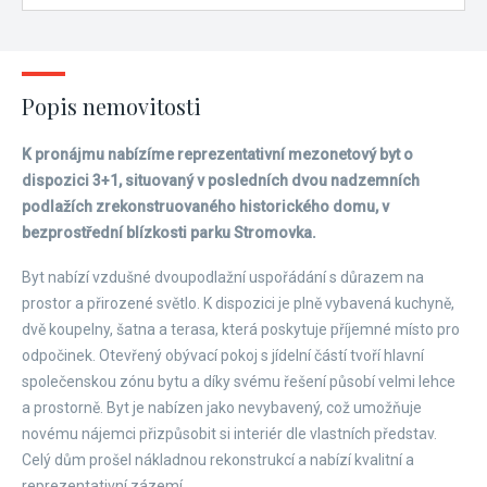
Popis nemovitosti
K pronájmu nabízíme reprezentativní mezonetový byt o
dispozici 3+1, situovaný v posledních dvou nadzemních
podlažích zrekonstruovaného historického domu, v
bezprostřední blízkosti parku Stromovka.
Byt nabízí vzdušné dvoupodlažní uspořádání s důrazem na
prostor a přirozené světlo. K dispozici je plně vybavená kuchyně,
dvě koupelny, šatna a terasa, která poskytuje příjemné místo pro
odpočinek. Otevřený obývací pokoj s jídelní částí tvoří hlavní
společenskou zónu bytu a díky svému řešení působí velmi lehce
a prostorně. Byt je nabízen jako nevybavený, což umožňuje
novému nájemci přizpůsobit si interiér dle vlastních představ.
Celý dům prošel nákladnou rekonstrukcí a nabízí kvalitní a
reprezentativní zázemí.