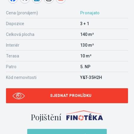
Cena (pronájem)
Pronajato
Dispozice
3 + 1
Celková plocha
140 m²
Interiér
130 m²
Terasa
10 m²
Patro
5. NP
Kód nemovitosti
Y&T-35H2H
SJEDNAT PROHLÍDKU
Pojištění