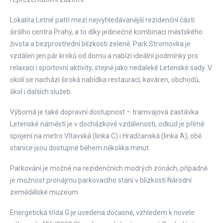
Lokalita Letné patří mezi nejvyhledávanější rezidenční části
širšího centra Prahy, a to díky jedinečné kombinaci městského
života a bezprostřední blízkosti zeleně. Park Stromovka je
vzdálen jen pár kroků od domu a nabízí ideální podmínky pro
relaxaci i sportovní aktivity, stejně jako nedaleké Letenské sady. V
okolí se nachází široká nabídka restaurací, kaváren, obchodů,
škol i dalších služeb.
Výborná je také dopravní dostupnost – tramvajová zastávka
Letenské náměstí je v docházkové vzdálenosti, odkud je přímé
spojení na metro Vltavská (linka C) i Hradčanská (linka A), obě
stanice jsou dostupné během několika minut.
Parkování je možné na rezidenčních modrých zónách, případně
je možnost pronájmu parkovacího stání v blízkosti Národní
zemědělské muzeum.
Energetická třída G je uvedena dočasně, vzhledem k novele