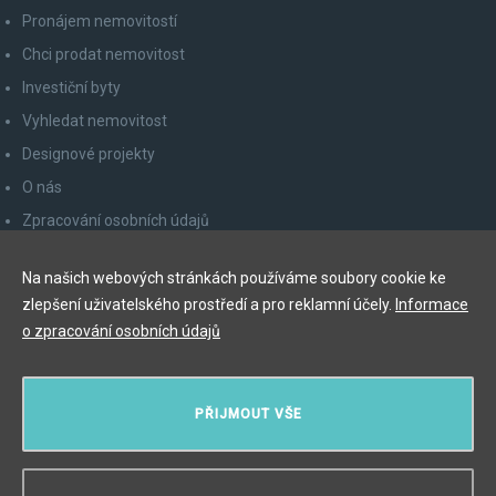
Pronájem nemovitostí
Chci prodat nemovitost
Investiční byty
Vyhledat nemovitost
Designové projekty
O nás
Zpracování osobních údajů
Poučení spotřebitele
Na našich webových stránkách používáme soubory cookie ke
Odhlášení z newsletteru
zlepšení uživatelského prostředí a pro reklamní účely.
Informace
Kontakty
o zpracování osobních údajů
Y&T Luxury Property Prague Czech Republic s.r.o.
PŘIJMOUT VŠE
Elišky Krásnohorské 123/10, 110 00 Praha 1
Myslíková 245/3, 110 00 Praha 1