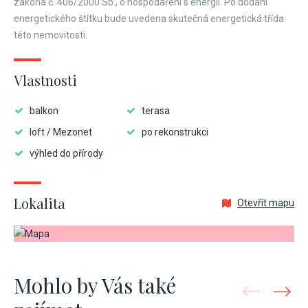
zákona č. 406/2000 Sb., o hospodaření s energií. Po dodání
energetického štítku bude uvedena skutečná energetická třída
této nemovitosti.
Vlastnosti
balkon
terasa
loft / Mezonet
po rekonstrukci
výhled do přírody
Lokalita
Otevřít mapu
Mohlo by Vás také