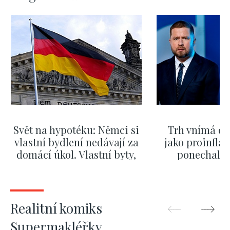
Svět na hypotéku: Němci si
Trh vnímá dě
vlastní bydlení nedávají za
jako proinflač
domácí úkol. Vlastní byty,
ponechali 
kde bydlí někdo jiný
červnových 
ZOBRAZIT DALŠÍ
ZOBRAZIT
Realitní komiks
Supermakléřky