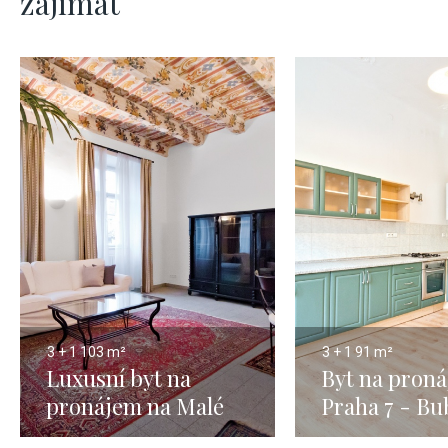
zajímat
3 + 1
103 m²
3 + 1
91 m²
Luxusní byt na
Byt na pron
pronájem na Malé
Praha 7 - Bu
Straně -103m
91m