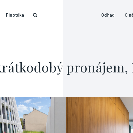
Finotéka
Odhad
O n
krátkodobý pronájem, 