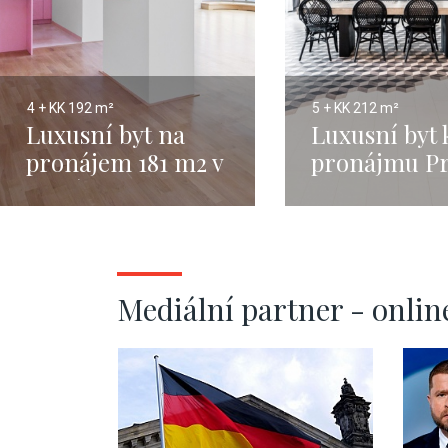
4 + KK
192 m²
5 + KK
212 m²
Luxusní byt na
Luxusní byt 
pronájem 181 m2 v
pronájmu Pr
Karlíně - Praha 8
- 212m
Mediální partner - onlin