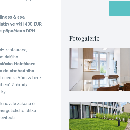
ellness & spa
atky ve výši 400 EUR
de připočteno DPH
Fotogalerie
ly, restaurace,
o dalšího.
stávka Holečkova.
te do obchodního
do centra Vám zabere
blíbené Zahrady
uky.
 k novele zákona č.
nergetického štítku
vitosti.