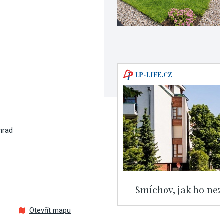
hrad
Smíchov, jak ho nez
Otevřít mapu