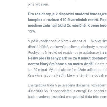
plně vybaven.
Pro rezidenty je k dispozici moderní fitness,w
komplex o rozloze 410 čtverečních metrů. Popl
měsíčně zahrnují úklid 2x měsíčně. K ceně bu
12%.
V pěší vzdálenosti je Vám k dispozici – školky, ško
dětská hřiště, venkovní posilovna, obchody a mnoh
Pouhých pár kroků od rezidence je autobusová
za
Pěšky přes krásný park se za 8 minut dostane
centra Nový Smíchov a na metro Anděl.
Cesta 
jen 20 minut. Výlet si ale také můžete udělat do o
Kinských nebo na Petřín, který je téměř na dosah r
Energetická třída G je uvedena dočasně, vzhledem
406/2000 Sb. O hospodaření s energií. Po dodání e
bude uvedena skutečná energetická třída této nemo