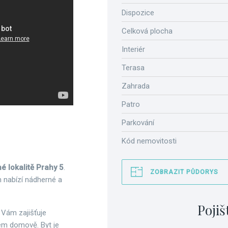
Dispozice
Celková plocha
Interiér
Terasa
Zahrada
Patro
Parkování
Kód nemovitosti
é lokalitě Prahy 5
.
ZOBRAZIT PŮDORYS
m nabízí nádherné a
Pojiš
 Vám zajišťuje
ém domově. Byt je