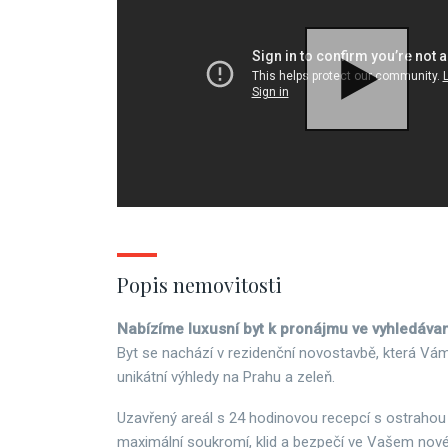
Popis nemovitosti
Nabízíme luxusní byt k pronájmu ve vyhledávan
Byt se nachází v rezidenční novostavbě, která Vá
unikátní výhledy na Prahu a zeleň.
Uzavřený areál s 24 hodinovou recepcí s ostrahou
maximální soukromí, klid a bezpečí ve Vašem nov