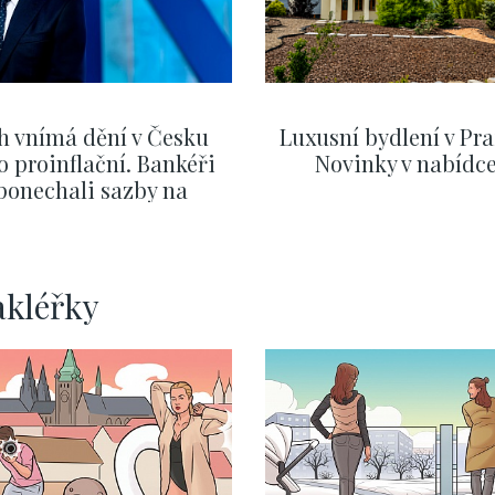
h vnímá dění v Česku
Luxusní bydlení v Pra
o proinflační. Bankéři
Novinky v nabídc
ponechali sazby na
ervnových hodnotách
ZOBRAZIT DALŠÍ
ZOBRAZIT DALŠÍ
akléřky