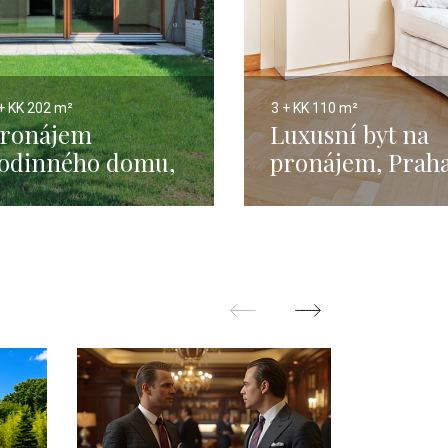
+ KK
202 m²
3 + KK
110 m²
ronájem
Luxusní byt na
odinného domu,
pronájem, Praha
raha 5 - Jinonice
Vinohrady - 110
 220m