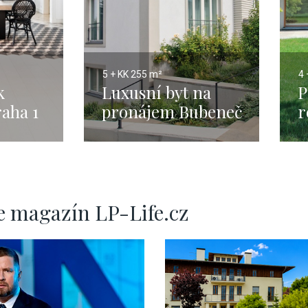
5 + KK
255 m²
4 
k
Luxusní byt na
P
aha 1
pronájem Bubeneč
r
- 255m
P
-
e magazín LP-Life.cz