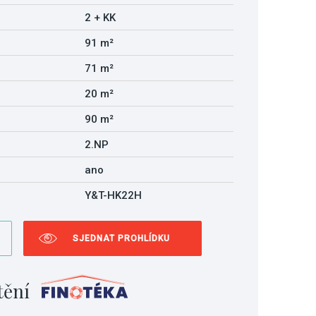
2 + KK
91 m²
71 m²
20 m²
90 m²
2.NP
ano
Y&T-HK22H
SJEDNAT PROHLÍDKU
tění