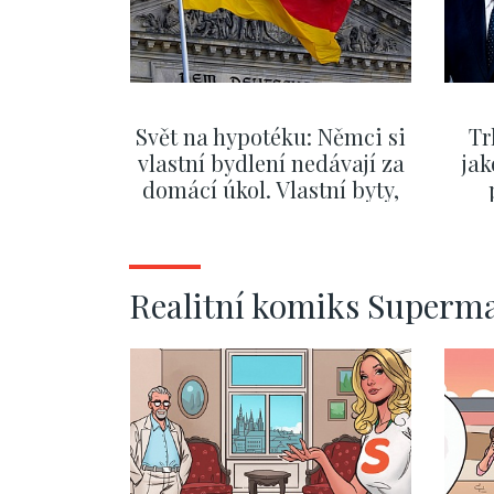
Svět na hypotéku: Němci si
Tr
vlastní bydlení nedávají za
jak
domácí úkol. Vlastní byty,
kde bydlí někdo jiný
č
ZOBRAZIT DALŠÍ
Realitní komiks Superm