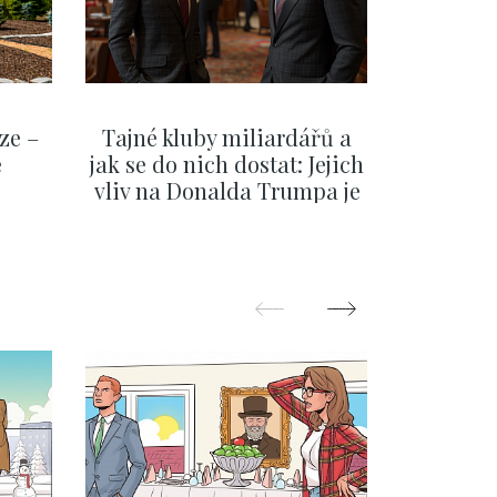
ze –
Tajné kluby miliardářů a
Na f
e
jak se do nich dostat: Jejich
migra
vliv na Donalda Trumpa je
situace 
nejasný
migra
pom
Oka
ZOBRAZIT DALŠÍ
Z