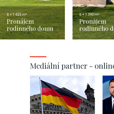
6 + 1
425 m²
6 + 1
390 m²
Pronájem
Pronájem
rodinného domu
rodinného 
6+1, Průhonice
6+1, Průhoni
350m2
Mediální partner - onlin