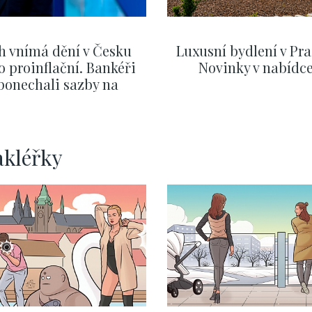
h vnímá dění v Česku
Luxusní bydlení v Pra
o proinflační. Bankéři
Novinky v nabídc
ponechali sazby na
ervnových hodnotách
ZOBRAZIT DALŠÍ
ZOBRAZIT DALŠÍ
akléřky