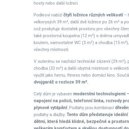
hosty nebo další ložnici.
Podkroví nabízí
čtyři ložnice různých velikostí
– 
velkorysých 39 m², další dvě ložnice po 26 m² a po
což poskytuje dostatek prostoru pro všechny členy
také prostorná koupelna (12 m²) s dvěma umyvadl
koutem, samostatné WC (3 m²) a chodba (15 m²), 
všechny místnosti.
V suterénu se nachází technické zázemí (29 m²), p
chodba (33 m²) a další obytná místnost o velikosti
využít jako hernu, fitness nebo domácí kino. Součá
dvojgaráž o rozloze 39 m².
Celý dům je vybaven
moderními technologiemi –
napojení na policii, telefonní linka, rozvody p
plynové vytápění
. Podlahy jsou kombinací
dřevěn
podlahy a dlažby.
Tento dům představuje ideální 
dětmi, která hledá klidné, bezpečné a prostorn
veškerým komfortem a skvělou dostupností do