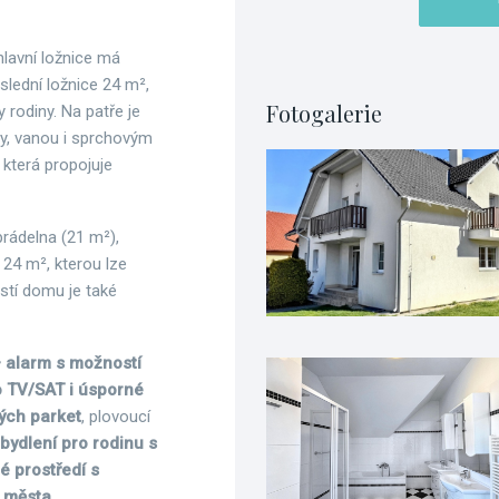
hlavní ložnice má
slední ložnice 24 m²,
Fotogalerie
 rodiny. Na patře je
y, vanou i sprchovým
která propojuje
rádelna (21 m²),
 24 m², kterou lze
stí domu je také
 alarm s možností
ro TV/SAT i úsporné
ých parket
, plovoucí
bydlení pro rodinu s
é prostředí s
 města.