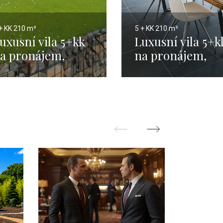
+ KK
210 m²
5 + KK
210 m²
uxusní vila 5+kk
Luxusní vila 5+k
a pronájem,
na pronájem,
raha západ -
Praha západ -
10m
210m