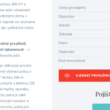
lochou 400 m² a
Cena (pronájem)
na vaše očekávání.
rodinnými domy, v
Dispozice
ý je zapsán na seznamu
Interiér
ale i jedinečné místo
Zahrada
Patro
ečné prostředí
,
ní
vybavenost
– v
Parkování
dravotní péči.
Kód nemovitosti
e velkorysý prostor
orný obývací pokoj o
SJEDNAT PROHLÍDKU
terasu, kde si
uchyně s jídelnou (28
ně myčky, sporáku,
Pojiš
to patra je také
sprchovým koutem a
pracovnu, pokoj pro