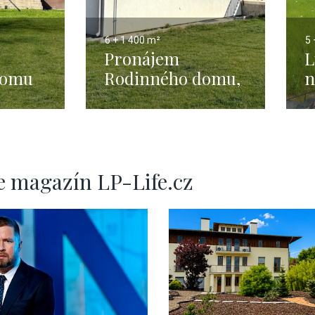
6 + 1
400 m²
5 
Pronájem
L
domu
Rodinného domu,
n
ce -
Průhonice -
P
400m2
2
e magazín LP-Life.cz