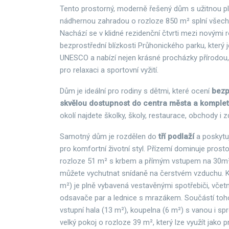
Tento prostorný, moderně řešený dům s užitnou p
nádhernou zahradou o rozloze 850 m² splní všech
Nachází se v klidné rezidenční čtvrti mezi novými 
bezprostřední blízkosti Průhonického parku, kter
UNESCO a nabízí nejen krásné procházky přírodou, 
pro relaxaci a sportovní vyžití.
Dům je ideální pro rodiny s dětmi, které ocení
bezp
skvělou dostupnost do centra města a komplet
okolí najdete školky, školy, restaurace, obchody i z
Samotný dům je rozdělen do
tří podlaží
a poskytuj
pro komfortní životní styl. Přízemí dominuje prost
rozloze 51 m² s krbem a přímým vstupem na 30m² 
můžete vychutnat snídaně na čerstvém vzduchu. K
m²) je plně vybavená vestavěnými spotřebiči, včet
odsavače par a lednice s mrazákem. Součástí toho
vstupní hala (13 m²), koupelna (6 m²) s vanou i 
velký pokoj o rozloze 39 m², který lze využít jako 