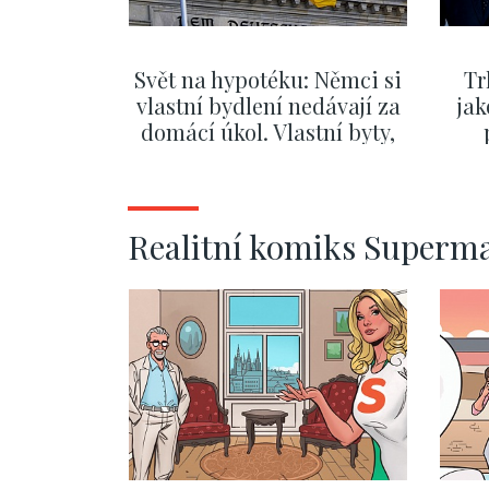
Svět na hypotéku: Němci si
Tr
vlastní bydlení nedávají za
jak
domácí úkol. Vlastní byty,
kde bydlí někdo jiný
č
ZOBRAZIT DALŠÍ
Realitní komiks Superm