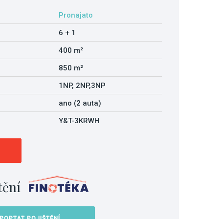
Pronajato
6 + 1
400 m²
850 m²
1NP, 2NP,3NP
ano (2 auta)
Y&T-3KRWH
tění
POPTAT POJIŠTĚNÍ