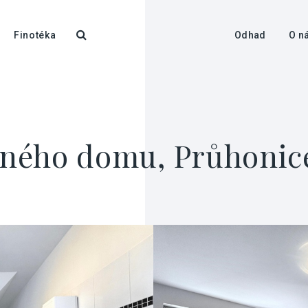
Finotéka
Odhad
O n
ného domu, Průhonice