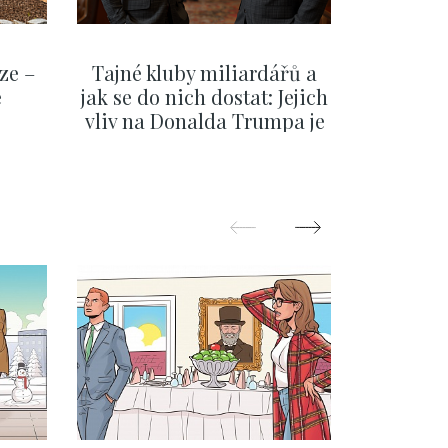
ze –
Tajné kluby miliardářů a
Na f
e
jak se do nich dostat: Jejich
migra
vliv na Donalda Trumpa je
situace 
nejasný
migra
pom
Oka
ZOBRAZIT DALŠÍ
Z