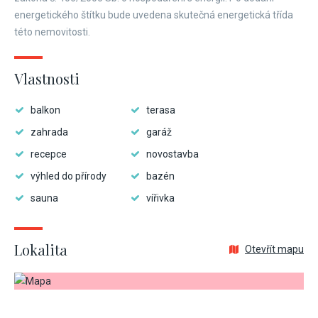
energetického štítku bude uvedena skutečná energetická třída
této nemovitosti.
Vlastnosti
balkon
terasa
zahrada
garáž
recepce
novostavba
výhled do přírody
bazén
sauna
vířivka
Lokalita
Otevřít mapu