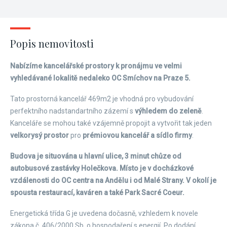
Popis nemovitosti
Nabízíme kancelářské prostory k pronájmu ve velmi
vyhledávané lokalitě nedaleko OC Smíchov na Praze 5.
Tato prostorná kancelář 469m2 je vhodná pro vybudování
perfektního nadstandartního zázemí s
výhledem do zeleně
.
Kanceláře se mohou také vzájemně propojit a vytvořit tak jeden
velkorysý prostor
pro
prémiovou kancelář a sídlo firmy
.
Budova je situována u hlavní ulice, 3 minut chůze od
autobusové zastávky Holečkova. Místo je v docházkové
vzdálenosti do OC centra na Andělu i od Malé Strany. V okolí je
spousta restaurací, kaváren a také Park Sacré Coeur.
Energetická třída G je uvedena dočasně, vzhledem k novele
zákona č. 406/2000 Sb. o hospodaření s energií. Po dodání