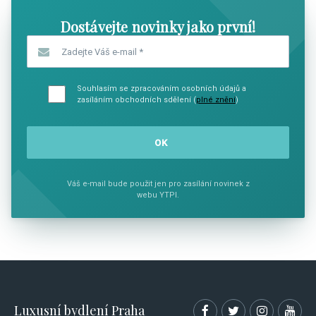
Dostávejte novinky jako první!
Zadejte Váš e-mail
*
Souhlasím se zpracováním osobních údajů a
zasíláním obchodních sdělení (
plné znění
)
Váš e-mail bude použit jen pro zasílání novinek z
webu YTPI.
Luxusní bydlení Praha