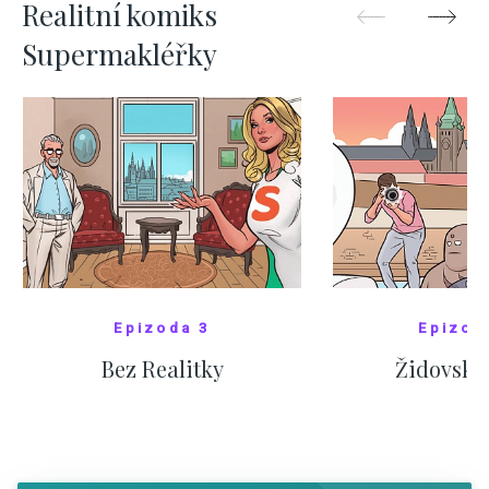
Realitní komiks
Supermakléřky
Epizoda 3
Epizod
Bez Realitky
Židovské
SHOW COMICS
SHOW CO