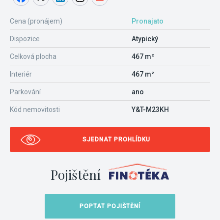
Cena (pronájem)
Pronajato
Dispozice
Atypický
Celková plocha
467 m²
Interiér
467 m²
Parkování
ano
Kód nemovitosti
Y&T-M23KH
SJEDNAT PROHLÍDKU
Pojištění
POPTAT POJIŠTĚNÍ