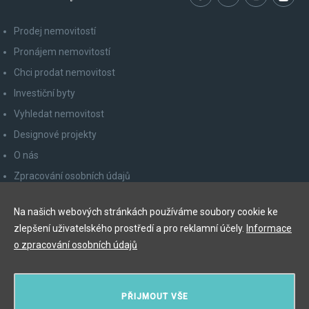
Prodej nemovitostí
Pronájem nemovitostí
Chci prodat nemovitost
Investiční byty
Vyhledat nemovitost
Designové projekty
O nás
Zpracování osobních údajů
Poučení spotřebitele
Na našich webových stránkách používáme soubory cookie ke
Odhlášení z newsletteru
zlepšení uživatelského prostředí a pro reklamní účely.
Informace
Kontakty
o zpracování osobních údajů
Y&T Luxury Property Prague Czech Republic s.r.o.
PŘIJMOUT VŠE
Elišky Krásnohorské 123/10, 110 00 Praha 1