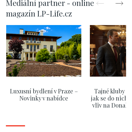
Mediální partner - online
magazín LP-Life.cz
Luxusní bydlení v Praze –
Tajné kluby m
Novinky v nabídce
jak se do nich d
vliv na Donald
nejas
ZOBRAZIT DALŠÍ
ZOBRAZIT