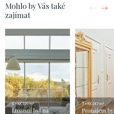
Mohlo by Vás také
zajímat
5 + KK
320 m²
7 + KK
247 m²
Luxusní byt na
Pronájem by