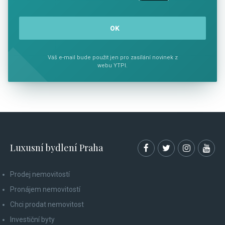
Váš e-mail bude použit jen pro zasílání novinek z
webu YTPI.
Luxusní bydlení Praha
Prodej nemovitostí
Pronájem nemovitostí
Chci prodat nemovitost
Investiční byty