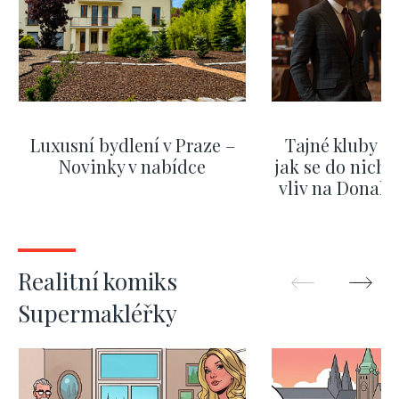
Luxusní bydlení v Praze –
Tajné kluby m
Novinky v nabídce
jak se do nich d
vliv na Donald
nejas
ZOBRAZIT DALŠÍ
ZOBRAZIT
Realitní komiks
Supermakléřky