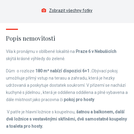
Zobrazit všechny fotky
Popis nemovitosti
Vila k pronájmu v oblíbené lokalitě na
Praze 6 v Nebušicích
skýtá krásné výhledy do zeleně.
Dům o rozloze
180 m² nabízí dispozici 6+1 .
Obývací pokoj
umožňuje přímý vstup na terasu a zahradu, která je hezky
udržovaná a poskytuje dostatek soukromí. V přízemí se nachází
kuchyně s jídelnou , která je oddělena oddělena a plně vybavena a
dále místnost jako pracovna či
pokoj pro hosty
.
V patře je hlavní ložnice s koupelnou,
šatnou a balkonem, další
dvě ložnice s vestavěnými skříněmi, dvě samostatné koupelny
a toaleta pro hosty.