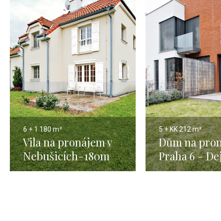
6 + 1
180 m²
5 + KK
212 m²
Vila na pronájem v
Dům na pron
Nebušicích-180m
Praha 6 - De
212m