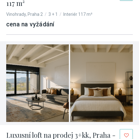
117 m²
Vinohrady, Praha 2
/
3 + 1
/
Interiér 117 m²
cena na vyžádání
Luxusní loft na prodej 3+kk, Praha -