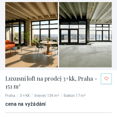
Luxusní loft na prodej 3+kk, Praha -
151 m²
Praha
/
3 + KK
/
Interiér 134 m²
/
Balkón 17 m²
cena na vyžádání