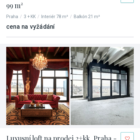
99 m²
Praha
/
3 + KK
/
Interiér 78 m²
/
Balkón 21 m²
cena na vyžádání
Luxusní loft na prodej 2+kk, Praha -