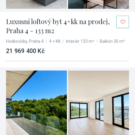
Luxusní loftový byt 4+kk na prodej,
Praha 4 - 133 m2
Hodkovičky, Praha 4
/
4 + KK
/
Interiér 133 m²
/
Balkón 30 m²
21 969 400 Kč