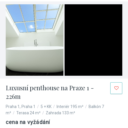
Luxusní penthouse na Praze 1 -
226m
Praha 1, Praha 1
/
5 + KK
/
Interiér 195 m²
/
Balkón 7
m²
/
Terasa 24 m²
/
Zahrada 133 m²
cena na vyžádání