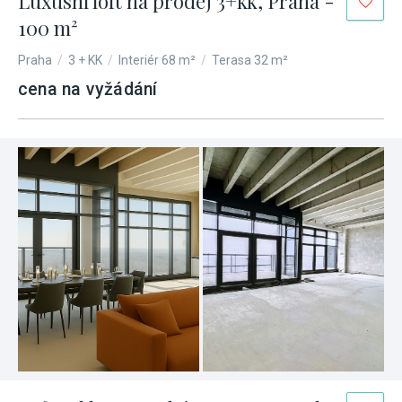
Luxusní loft na prodej 3+kk, Praha -
100 m²
Praha
/
3 + KK
/
Interiér 68 m²
/
Terasa 32 m²
cena na vyžádání