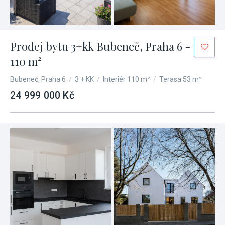
Prodej bytu 3+kk Bubeneč, Praha 6 -
110 m²
Bubeneč, Praha 6
/
3 + KK
/
Interiér 110 m²
/
Terasa 53 m²
24 999 000 Kč