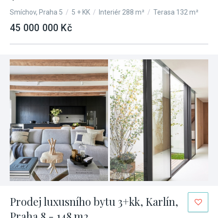
Smíchov, Praha 5
/
5 + KK
/
Interiér 288 m²
/
Terasa 132 m²
45 000 000 Kč
Prodej luxusního bytu 3+kk, Karlín,
Praha 8 - 148 m2