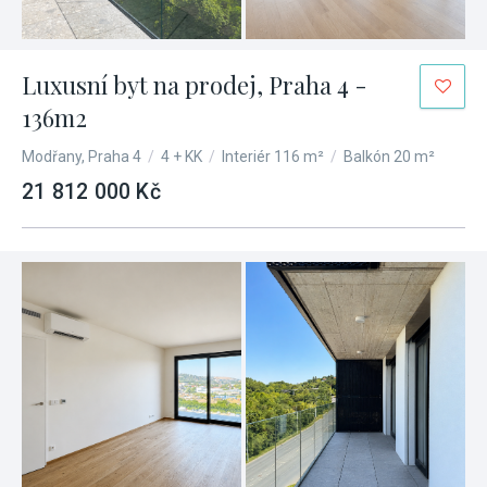
Luxusní byt na prodej, Praha 4 -
136m2
Modřany, Praha 4
/
4 + KK
/
Interiér 116 m²
/
Balkón 20 m²
21 812 000 Kč