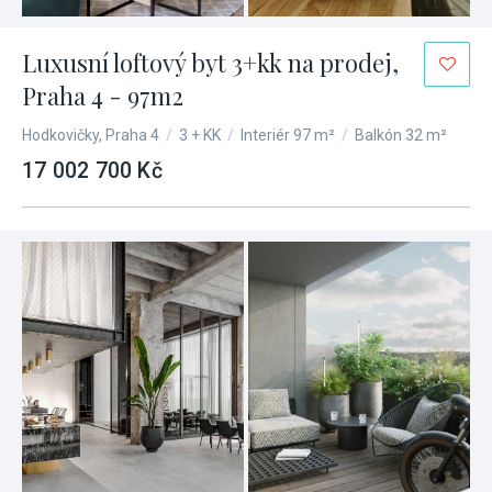
Luxusní loftový byt 3+kk na prodej,
Praha 4 - 97m2
Hodkovičky, Praha 4
/
3 + KK
/
Interiér 97 m²
/
Balkón 32 m²
17 002 700 Kč