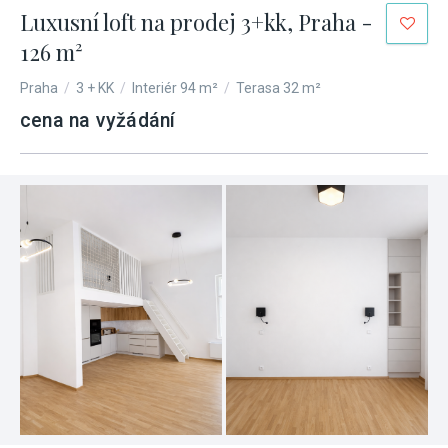
Luxusní loft na prodej 3+kk, Praha -
126 m²
Praha
/
3 + KK
/
Interiér 94 m²
/
Terasa 32 m²
cena na vyžádání