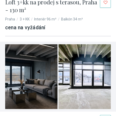
Loft 3+kk na prodej s terasou, Praha
- 130 m²
Praha
/
3 + KK
/
Interiér 96 m²
/
Balkón 34 m²
cena na vyžádání