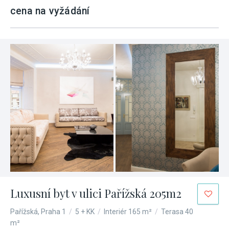
cena na vyžádání
Luxusní byt v ulici Pařížská 205m2
Pařížská, Praha 1
/
5 + KK
/
Interiér 165 m²
/
Terasa 40
m²