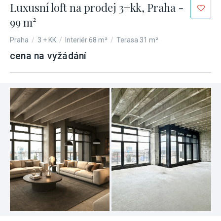
Luxusní loft na prodej 3+kk, Praha -
99 m²
Praha
/
3 + KK
/
Interiér 68 m²
/
Terasa 31 m²
cena na vyžádání