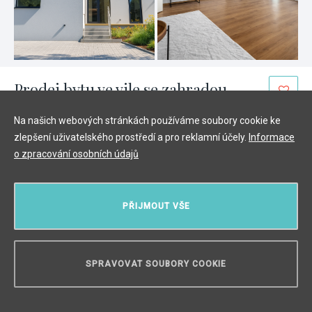
Prodej bytu ve vile se zahradou,
Běchovice - 160m2
Na našich webových stránkách používáme soubory cookie ke
Běchovice, Praha 9
/
4 + KK
/
Interiér 132 m²
/
Balkón 2
zlepšení uživatelského prostředí a pro reklamní účely.
Informace
m²
/
Terasa 26 m²
/
Zahrada 250 m²
o zpracování osobních údajů
18 549 770 Kč
PŘIJMOUT VŠE
SPRAVOVAT SOUBORY COOKIE
POTŘEBUJETE PORADIT?