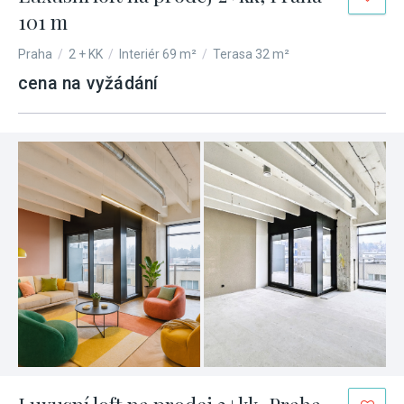
101 m
Praha
/
2 + KK
/
Interiér 69 m²
/
Terasa 32 m²
cena na vyžádání