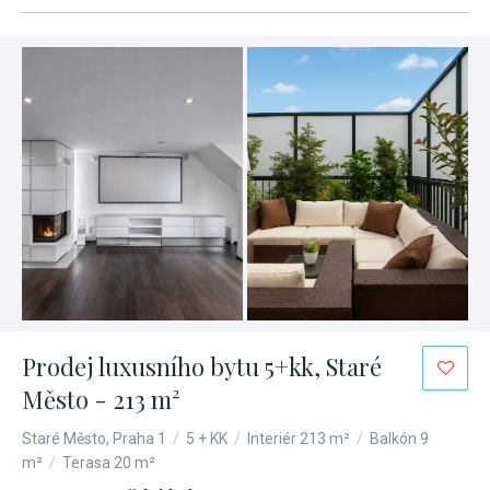
Prodej luxusního bytu 5+kk, Staré
Město - 213 m²
Staré Město, Praha 1
/
5 + KK
/
Interiér 213 m²
/
Balkón 9
m²
/
Terasa 20 m²