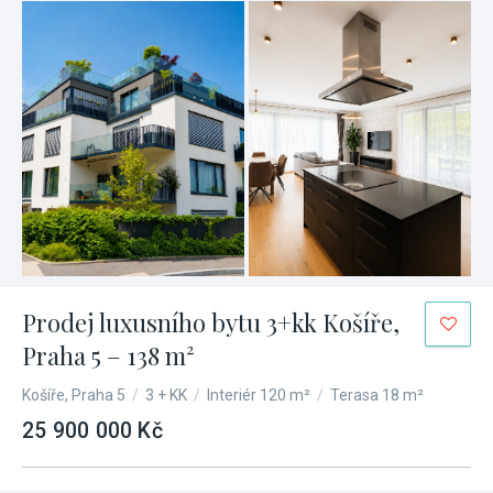
Prodej luxusního bytu 3+kk Košíře,
Praha 5 – 138 m²
Košíře, Praha 5
/
3 + KK
/
Interiér 120 m²
/
Terasa 18 m²
25 900 000 Kč