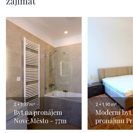
zajímat
2 + 1
77 m²
2 + 1
90 m²
Byt na pronájem
Moderní byt
Nové Město - 77m
pronájmu Pr
90m