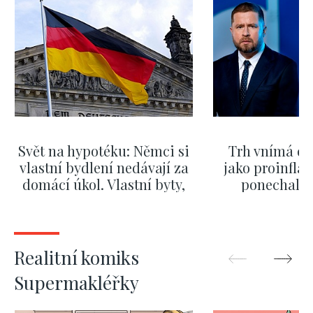
Svět na hypotéku: Němci si
Trh vnímá dě
vlastní bydlení nedávají za
jako proinflač
domácí úkol. Vlastní byty,
ponechali 
kde bydlí někdo jiný
červnových 
ZOBRAZIT DALŠÍ
ZOBRAZIT
Realitní komiks
Supermakléřky