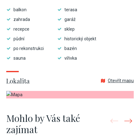
balkon
terasa
zahrada
garáž
recepce
sklep
půdní
historický objekt
po rekonstrukci
bazén
sauna
vířivka
Lokalita
Otevřít mapu
Mohlo by Vás také
zajímat