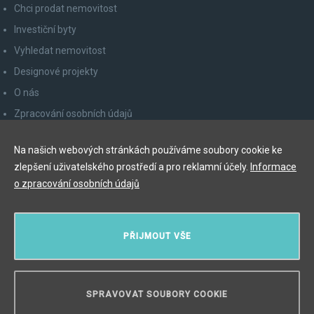
Chci prodat nemovitost
Investiční byty
Vyhledat nemovitost
Designové projekty
O nás
Zpracování osobních údajů
Poučení spotřebitele
Na našich webových stránkách používáme soubory cookie ke
Odhlášení z newsletteru
zlepšení uživatelského prostředí a pro reklamní účely.
Informace
Kontakty
o zpracování osobních údajů
Y&T Luxury Property Prague Czech Republic s.r.o.
PŘIJMOUT VŠE
Elišky Krásnohorské 123/10, 110 00 Praha 1
Myslíková 245/3, 110 00 Praha 1
IČ: 29055113
SPRAVOVAT SOUBORY COOKIE