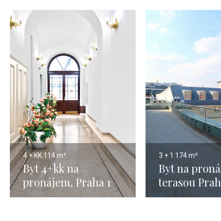
4 + KK
114 m²
3 + 1
174 m²
Byt 4+kk na
Byt na proná
pronájem, Praha 1
terasou Prah
Petrská čtvrť - 114m
174m