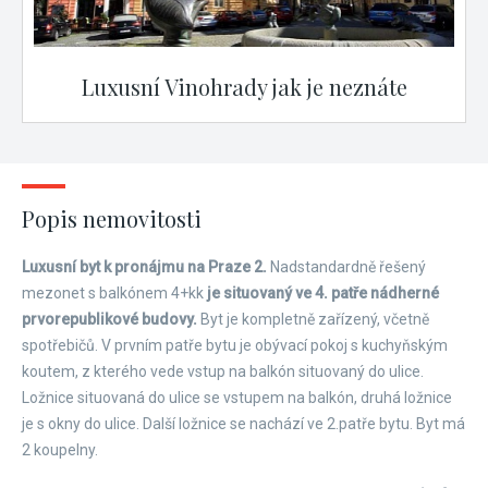
Luxusní Vinohrady jak je neznáte
Popis nemovitosti
Luxusní byt k pronájmu na Praze 2.
Nadstandardně řešený
mezonet s balkónem 4+kk
je situovaný ve 4. patře nádherné
prvorepublikové budovy.
Byt je kompletně zařízený, včetně
spotřebičů. V prvním patře bytu je obývací pokoj s kuchyňským
koutem, z kterého vede vstup na balkón situovaný do ulice.
Ložnice situovaná do ulice se vstupem na balkón, druhá ložnice
je s okny do ulice. Další ložnice se nachází ve 2.patře bytu. Byt má
2 koupelny.