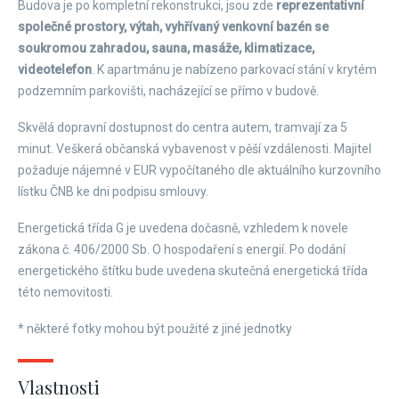
Budova je po kompletní rekonstrukci, jsou zde
reprezentativní
společné prostory, výtah, vyhřívaný venkovní bazén se
soukromou zahradou, sauna, masáže, klimatizace,
videotelefon
. K apartmánu je nabízeno parkovací stání v krytém
podzemním parkovišti, nacházející se přímo v budově.
Skvělá dopravní dostupnost do centra autem, tramvají za 5
minut. Veškerá občanská vybavenost v pěší vzdálenosti. Majitel
požaduje nájemné v EUR vypočítaného dle aktuálního kurzovního
lístku ČNB ke dni podpisu smlouvy.
Energetická třída G je uvedena dočasně, vzhledem k novele
zákona č. 406/2000 Sb. O hospodaření s energií. Po dodání
energetického štítku bude uvedena skutečná energetická třída
této nemovitosti.
* některé fotky mohou být použité z jiné jednotky
Vlastnosti