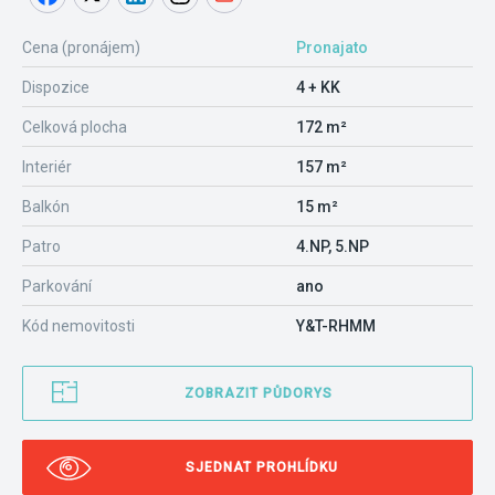
Cena (pronájem)
Pronajato
Dispozice
4 + KK
Celková plocha
172 m²
Interiér
157 m²
Balkón
15 m²
Patro
4.NP, 5.NP
Parkování
ano
Kód nemovitosti
Y&T-RHMM
ZOBRAZIT PŮDORYS
SJEDNAT PROHLÍDKU