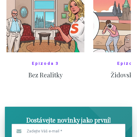
Epizoda 3
Epizod
Bez Realitky
Židovské
SHOW COMICS
SHOW CO
Dostávejte novinky jako první!
Zadejte Váš e-mail
*