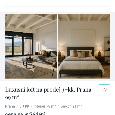
Luxusní loft na prodej 3+kk, Praha -
99 m²
Praha
/
3 + KK
/
Interiér 78 m²
/
Balkón 21 m²
cena na vyžádání