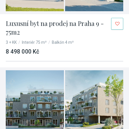
Luxusní byt na prodej na Praha 9 -
75m2
3 + KK
/
Interiér 75 m²
/
Balkón 4 m²
8 498 000 Kč