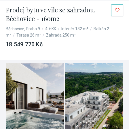
Prodej bytu ve vile se zahradou,
Běchovice - 160m2
Běchovice, Praha 9
/
4 + KK
/
Interiér 132 m²
/
Balkón 2
m²
/
Terasa 26 m²
/
Zahrada 250 m²
18 549 770 Kč