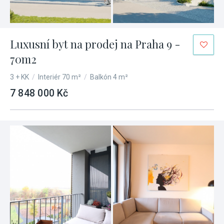
Luxusní byt na prodej na Praha 9 -
70m2
3 + KK
/
Interiér 70 m²
/
Balkón 4 m²
7 848 000 Kč