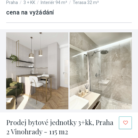
Praha
/
3 + KK
/
Interiér 94 m²
/
Terasa 32 m²
cena na vyžádání
Prodej bytové jednotky 3+kk, Praha
2 Vinohrady - 115 m2