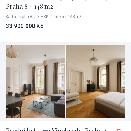
Praha 8 - 148 m2
Karlín, Praha 8
/
3 + KK
/
Interiér 148 m²
33 900 000 Kč
Prodej bytu 3+1 Vinohrady, Praha 2 -