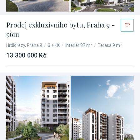
Prodej exkluzivního bytu, Praha 9 -
96m
Hrdlořezy, Praha 9
/
3 + KK
/
Interiér 87 m²
/
Terasa 9 m²
13 300 000 Kč