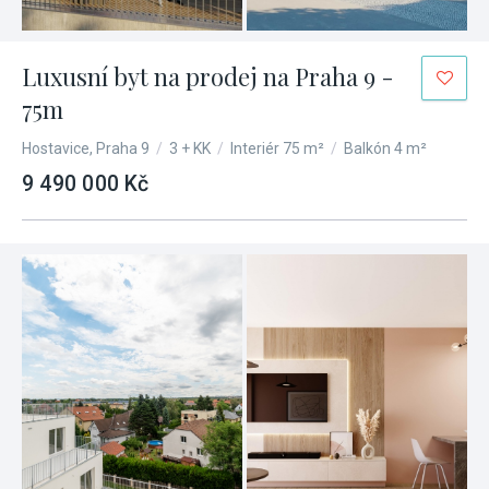
Luxusní byt na prodej na Praha 9 -
75m
Hostavice, Praha 9
/
3 + KK
/
Interiér 75 m²
/
Balkón 4 m²
9 490 000 Kč