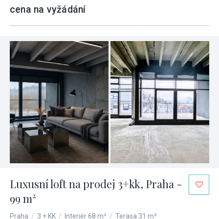
cena na vyžádání
Luxusní loft na prodej 3+kk, Praha -
99 m²
Praha
/
3 + KK
/
Interiér 68 m²
/
Terasa 31 m²