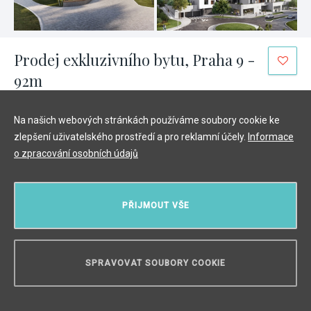
Prodej exkluzivního bytu, Praha 9 -
92m
Hrdlořezy, Praha 9
/
3 + KK
/
Interiér 80 m²
/
Terasa 12 m²
Na našich webových stránkách používáme soubory cookie ke
12 690 000 Kč
zlepšení uživatelského prostředí a pro reklamní účely.
Informace
o zpracování osobních údajů
PŘIJMOUT VŠE
SPRAVOVAT SOUBORY COOKIE
POTŘEBUJETE PORADIT?