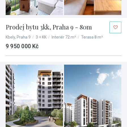
Prodej bytu 3kk, Praha 9 - 80m
Kbely, Praha 9
/
3 + KK
/
Interiér 72 m²
/
Terasa 8 m²
9 950 000 Kč