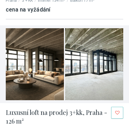
Praha
/
3 + KK
/
Interiér 134 m²
/
Balkón 17 m²
cena na vyžádání
Luxusní loft na prodej 3+kk, Praha -
126 m²