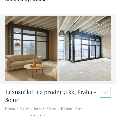
Luxusní loft na prodej 3+kk, Praha -
80 m²
Praha
/
3 + KK
/
Interiér 68 m²
/
Balkón 12 m²