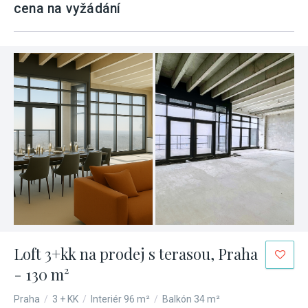
cena na vyžádání
Loft 3+kk na prodej s terasou, Praha
- 130 m²
Praha
/
3 + KK
/
Interiér 96 m²
/
Balkón 34 m²