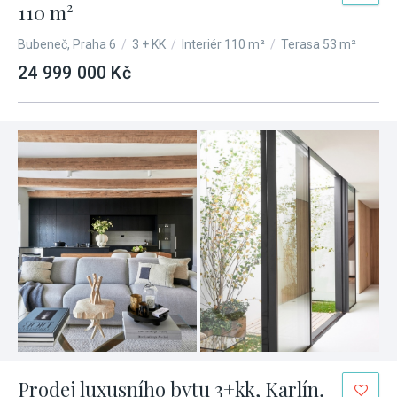
110 m²
Bubeneč, Praha 6
/
3 + KK
/
Interiér 110 m²
/
Terasa 53 m²
24 999 000 Kč
Prodej luxusního bytu 3+kk, Karlín,