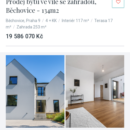
Prodej bytu ve vile se zahradou,
Běchovice - 134m2
Běchovice, Praha 9
/
4 + KK
/
Interiér 117 m²
/
Terasa 17
m²
/
Zahrada 253 m²
19 586 070 Kč