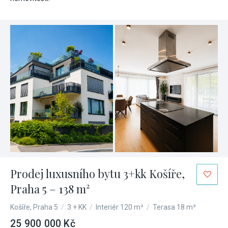
Prodej luxusního bytu 3+kk Košíře,
Praha 5 – 138 m²
Košíře, Praha 5
/
3 + KK
/
Interiér 120 m²
/
Terasa 18 m²
25 900 000 Kč