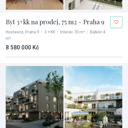
Byt 3+kk na prodej, 75 m2 - Praha 9
Hostavice, Praha 9
/
3 + KK
/
Interiér 70 m²
/
Balkón 4
m²
8 580 000 Kč