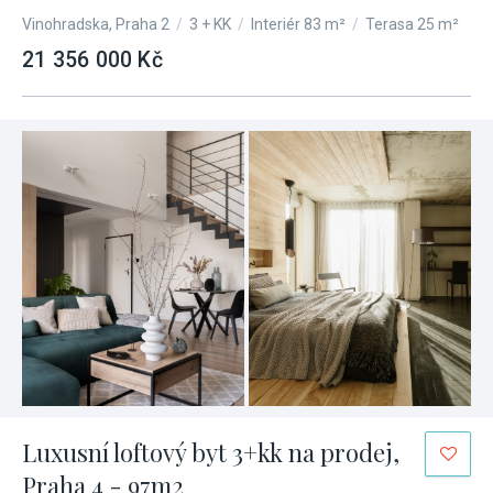
Vinohradska, Praha 2
/
3 + KK
/
Interiér 83 m²
/
Terasa 25 m²
21 356 000 Kč
Luxusní loftový byt 3+kk na prodej,
Praha 4 - 97m2