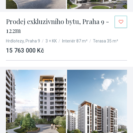
Prodej exkluzivního bytu, Praha 9 -
122m
Hrdlořezy, Praha 9
/
3 + KK
/
Interiér 87 m²
/
Terasa 35 m²
15 763 000 Kč