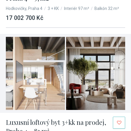
Hodkovičky, Praha 4
/
3 + KK
/
Interiér 97 m²
/
Balkón 32 m²
17 002 700 Kč
Luxusní loftový byt 3+kk na prodej,