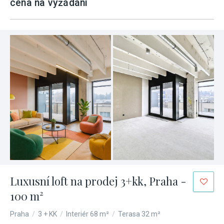
cena na vyžádání
Luxusní loft na prodej 3+kk, Praha -
100 m²
Praha
/
3 + KK
/
Interiér 68 m²
/
Terasa 32 m²