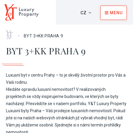
CZ
MENU
Home
>
BYT 3+KK PRAHA 9
BYT 3+KK PRAHA 9
Luxusní byt v centru Prahy – to je skvělý životní prostor pro Vás a
Vaši rodinu.
Hledáte opravdu luxusní nemovitost? V realizovaných
projektech se vždy inspirujeme budovami, ve kterých se byty
nacházejí. Přesvědčte se v našem portfoliu. Y&T Luxury Property
Luxusní byty Praha – Váš prodejce luxusních nemovitostí. Pokud
jste si na našich webových stránkách již vybrali vhodný byt, rádi
Vám jej ukážeme osobně. Sjednejte si s námi termín prohlídky
nemovitosti.