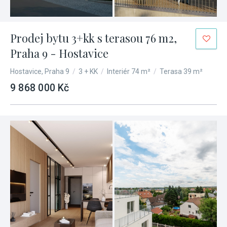
Prodej bytu 3+kk s terasou 76 m2,
Praha 9 - Hostavice
Hostavice, Praha 9
/
3 + KK
/
Interiér 74 m²
/
Terasa 39 m²
9 868 000 Kč