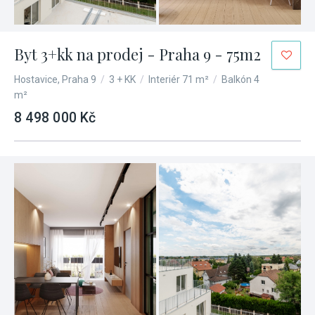
Byt 3+kk na prodej - Praha 9 - 75m2
Hostavice, Praha 9
/
3 + KK
/
Interiér 71 m²
/
Balkón 4
m²
8 498 000 Kč