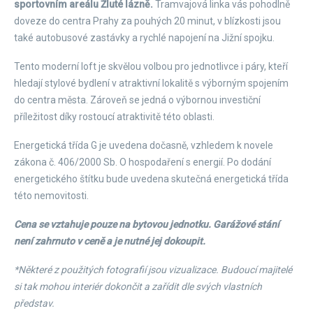
sportovním areálu Žluté lázně.
Tramvajová linka vás pohodlně
doveze do centra Prahy za pouhých 20 minut, v blízkosti jsou
také autobusové zastávky a rychlé napojení na Jižní spojku.
Tento moderní loft je skvělou volbou pro jednotlivce i páry, kteří
hledají stylové bydlení v atraktivní lokalitě s výborným spojením
do centra města. Zároveň se jedná o výbornou investiční
příležitost díky rostoucí atraktivitě této oblasti.
Energetická třída G je uvedena dočasně, vzhledem k novele
zákona č. 406/2000 Sb. O hospodaření s energií. Po dodání
energetického štítku bude uvedena skutečná energetická třída
této nemovitosti.
Cena se vztahuje pouze na bytovou jednotku. Garážové stání
není zahrnuto v ceně a je nutné jej dokoupit.
*Některé z použitých fotografií jsou vizualizace. Budoucí majitelé
si tak mohou interiér dokončit a zařídit dle svých vlastních
představ.