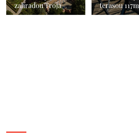
zahradou Troja
terasou 117m