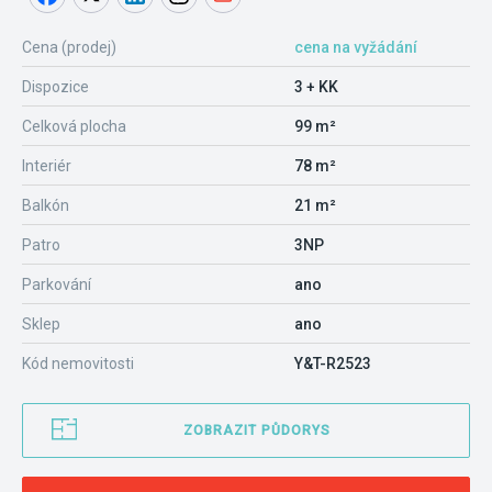
Cena (prodej)
cena na vyžádání
Dispozice
3 + KK
Celková plocha
99 m²
Interiér
78 m²
Balkón
21 m²
Patro
3NP
Parkování
ano
Sklep
ano
Kód nemovitosti
Y&T-R2523
ZOBRAZIT PŮDORYS