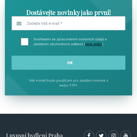
Dostávejte novinky jako první!
Zadejte Váš e-mail
*
Souhlasím se zpracováním osobních údajů a
zasíláním obchodních sdělení (
plné znění
)
Váš e-mail bude použit jen pro zasílání novinek z
webu YTPI.
Luxusní bydlení Praha