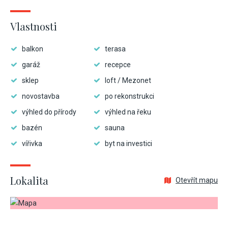
Vlastnosti
balkon
terasa
garáž
recepce
sklep
loft / Mezonet
novostavba
po rekonstrukci
výhled do přírody
výhled na řeku
bazén
sauna
vířivka
byt na investici
Lokalita
Otevřít mapu