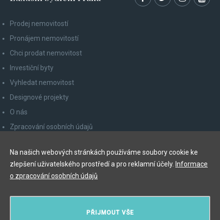
Prodej nemovitostí
Pronájem nemovitostí
Chci prodat nemovitost
Investiční byty
Vyhledat nemovitost
Designové projekty
O nás
Zpracování osobních údajů
Poučení spotřebitele
Na našich webových stránkách používáme soubory cookie ke
Odhlášení z newsletteru
zlepšení uživatelského prostředí a pro reklamní účely.
Informace
Kontakty
o zpracování osobních údajů
Y&T Luxury Property Prague Czech Republic s.r.o.
PŘIJMOUT VŠE