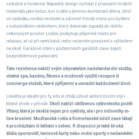
vzdušně a moderně. Nápaditý design vychází z propojení tvrdých
materiálů jako beton, kov či sklo s jemnou kombinací dřeva, čímž
ve výsledku vzniká nevšední a zároveň trendy místo pro bydlení
s industriálním nádechem, který dokonale zapadá do těchto
velkorysých prostor. Lodžie poskytuje příjemné místo pro
relaxaci, ať už při ranní kávě, nebo večerním posezení s výhledem
na okolí. Garážové stání v podzemních garážích zase zajistí
bezproblémové parkování.
Tato rezidence nabízí svým obyvatelům nadstandardní služby,
včetně spa, bazénu, fitness a možnosti využití recepce či
concierge služeb, které zpříjemní a usnadní každodenní život.
Lokalita je ideální pro ty, kdo si chtějí užívat aktivní životní styl i
klidné chvíle v přírodě.
Okolí nabízí oblíbenou cyklostezku podél
Vltavy, která je skvělá nejen pro cyklisty, ale i pro milovníky in-
line bruslení. Modřanská rokle a Komořanské údolí zase lákají
k procházkám či běhání v zeleni. K dispozici je také široká
škála sportovišť, tenisové kurty nebo vodní sporty v nedalekém