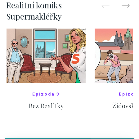
Realitní komiks
Supermakléřky
Epizoda 3
Epizod
Bez Realitky
Židovské
SHOW COMICS
SHOW CO