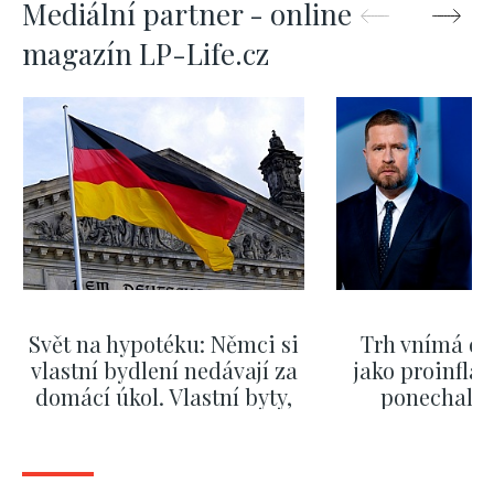
Mediální partner - online
magazín LP-Life.cz
Svět na hypotéku: Němci si
Trh vnímá dě
vlastní bydlení nedávají za
jako proinflač
domácí úkol. Vlastní byty,
ponechali 
kde bydlí někdo jiný
červnových 
ZOBRAZIT DALŠÍ
ZOBRAZIT