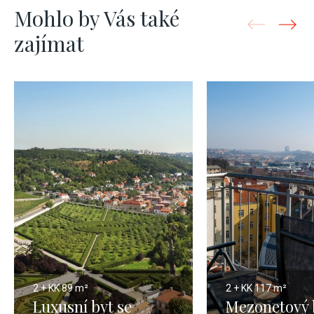
Mohlo by Vás také
zajímat
2 + KK
89 m²
2 + KK
117 m²
Luxusní byt se
Mezonetový 