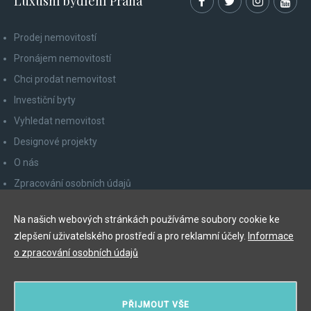
Luxusní bydlení Praha
Prodej nemovitostí
Pronájem nemovitostí
Chci prodat nemovitost
Investiční byty
Vyhledat nemovitost
Designové projekty
O nás
Zpracování osobních údajů
Poučení spotřebitele
Na našich webových stránkách používáme soubory cookie ke
Odhlášení z newsletteru
zlepšení uživatelského prostředí a pro reklamní účely.
Informace
Kontakty
o zpracování osobních údajů
Y&T Luxury Property Prague Czech Republic s.r.o.
PŘIJMOUT VŠE