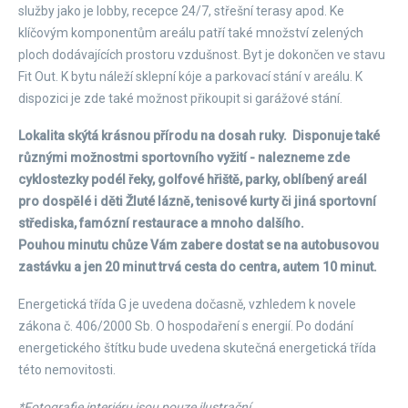
služby jako je lobby, recepce 24/7, střešní terasy apod. Ke
klíčovým komponentům areálu patří také množství zelených
ploch dodávajících prostoru vzdušnost. Byt je dokončen ve stavu
Fit Out. K bytu náleží sklepní kóje a parkovací stání v areálu. K
dispozici je zde také možnost přikoupit si garážové stání.
Lokalita skýtá krásnou přírodu na dosah ruky. Disponuje také
různými možnostmi sportovního vyžití - nalezneme zde
cyklostezky podél řeky, golfové hřiště, parky, oblíbený areál
pro dospělé i děti Žluté lázně, tenisové kurty či jiná sportovní
střediska, famózní restaurace a mnoho dalšího.
Pouhou minutu chůze Vám zabere dostat se na autobusovou
zastávku a jen 20 minut trvá cesta do centra, autem 10 minut.
Energetická třída G je uvedena dočasně, vzhledem k novele
zákona č. 406/2000 Sb. O hospodaření s energií. Po dodání
energetického štítku bude uvedena skutečná energetická třída
této nemovitosti.
*Fotografie interiéru jsou pouze ilustrační.