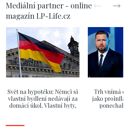
Mediální partner - online
magazín LP-Life.cz
Svět na hypotéku: Němci si
Trh vnímá dě
vlastní bydlení nedávají za
jako proinflač
domácí úkol. Vlastní byty,
ponechali 
kde bydlí někdo jiný
červnových 
ZOBRAZIT DALŠÍ
ZOBRAZIT