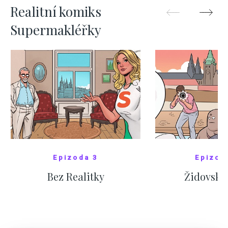
Realitní komiks
Supermakléřky
Epizoda 3
Epizod
Bez Realitky
Židovské
SHOW COMICS
SHOW CO