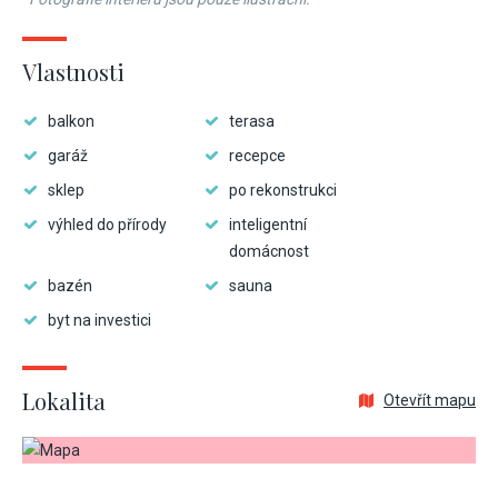
Vlastnosti
balkon
terasa
garáž
recepce
sklep
po rekonstrukci
výhled do přírody
inteligentní
domácnost
bazén
sauna
byt na investici
Lokalita
Otevřít mapu