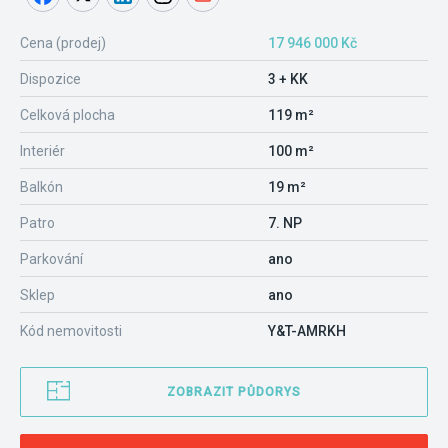
Cena (prodej)
17 946 000 Kč
Dispozice
3 + KK
Celková plocha
119 m²
Interiér
100 m²
Balkón
19 m²
Patro
7. NP
Parkování
ano
Sklep
ano
Kód nemovitosti
Y&T-AMRKH
ZOBRAZIT PŮDORYS