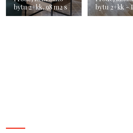
bytu 2+kk, 98 m2 s
bytu 2+kk - 
terasou, Praha 4 -
93 m2
Modřany