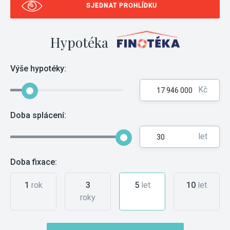
SJEDNAT PROHLÍDKU
Hypotéka
Výše hypotéky:
Kč
Doba splácení:
let
Doba fixace:
1
rok
3
5
let
10
let
roky