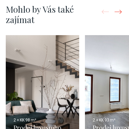
Mohlo by Vás také
zajímat
2 + KK
98 m²
2 + KK
93 m²
Prodej luxusního
Prodej luxus