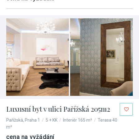
Luxusní byt v ulici Pařížská 205m2
Pařížská, Praha 1
/
5 + KK
/
Interiér 165 m²
/
Terasa 40
m²
cena na vyžádání