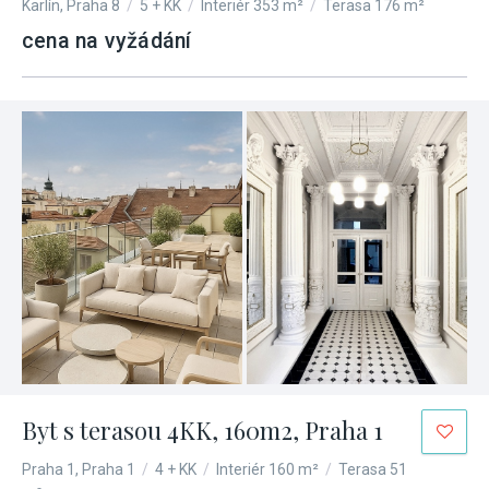
Karlín, Praha 8
/
5 + KK
/
Interiér 353 m²
/
Terasa 176 m²
cena na vyžádání
Byt s terasou 4KK, 160m2, Praha 1
Praha 1, Praha 1
/
4 + KK
/
Interiér 160 m²
/
Terasa 51