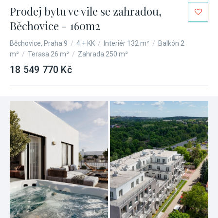
Prodej bytu ve vile se zahradou,
Běchovice - 160m2
Běchovice, Praha 9
/
4 + KK
/
Interiér 132 m²
/
Balkón 2
m²
/
Terasa 26 m²
/
Zahrada 250 m²
18 549 770 Kč