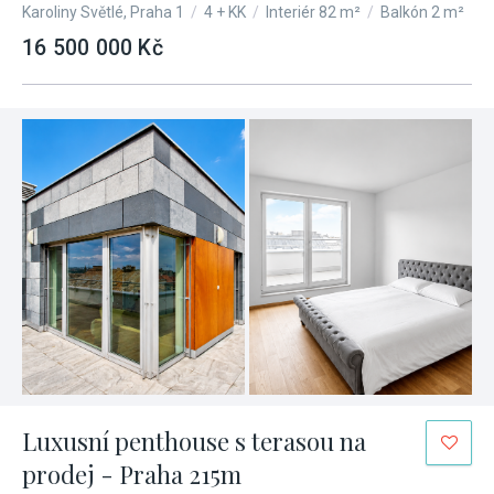
Karoliny Světlé, Praha 1
/
4 + KK
/
Interiér 82 m²
/
Balkón 2 m²
16 500 000 Kč
Luxusní penthouse s terasou na
prodej - Praha 215m