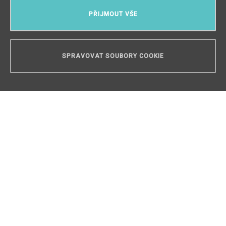
PŘIJMOUT VŠE
SPRAVOVAT SOUBORY COOKIE
POTŘEBUJETE PORADIT?
Luxusní loftový byt 3+kk na prodej,
Praha 4 - 97m2
Hodkovičky, Praha 4
/
3 + KK
/
Interiér 97 m²
/
Balkón 32 m²
17 002 700 Kč