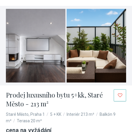
Prodej luxusního bytu 5+kk, Staré
Město - 213 m²
Staré Město, Praha 1
/
5 + KK
/
Interiér 213 m²
/
Balkón 9
m²
/
Terasa 20 m²
cena na vyžádání