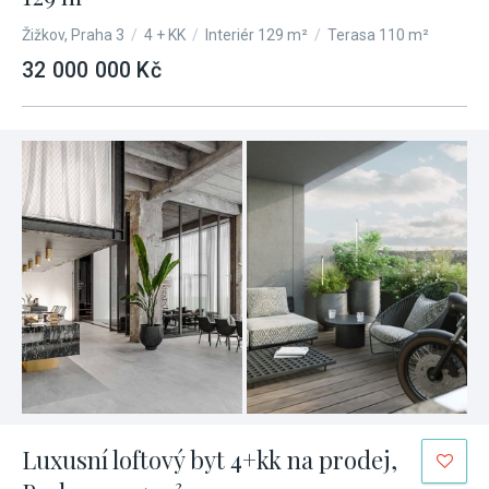
Žižkov, Praha 3
/
4 + KK
/
Interiér 129 m²
/
Terasa 110 m²
32 000 000 Kč
Luxusní loftový byt 4+kk na prodej,