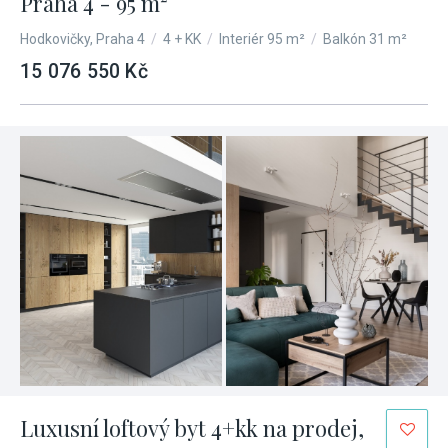
Praha 4 - 95 m²
Hodkovičky, Praha 4
/
4 + KK
/
Interiér 95 m²
/
Balkón 31 m²
15 076 550 Kč
Luxusní loftový byt 4+kk na prodej,