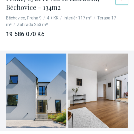
Běchovice - 134m2
Běchovice, Praha 9
/
4 + KK
/
Interiér 117 m²
/
Terasa 17
m²
/
Zahrada 253 m²
19 586 070 Kč