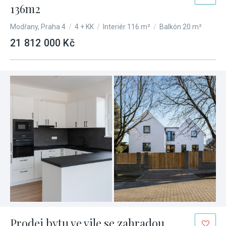
136m2
Modřany, Praha 4
/
4 + KK
/
Interiér 116 m²
/
Balkón 20 m²
21 812 000 Kč
Prodej bytu ve vile se zahradou,