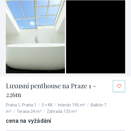
Luxusní penthouse na Praze 1 -
226m
Praha 1, Praha 1
/
5 + KK
/
Interiér 195 m²
/
Balkón 7
m²
/
Terasa 24 m²
/
Zahrada 133 m²
cena na vyžádání