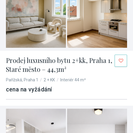
Prodej luxusního bytu 2+kk, Praha 1,
Staré město – 44,3m²
Pařížská, Praha 1
/
2 + KK
/
Interiér 44 m²
cena na vyžádání