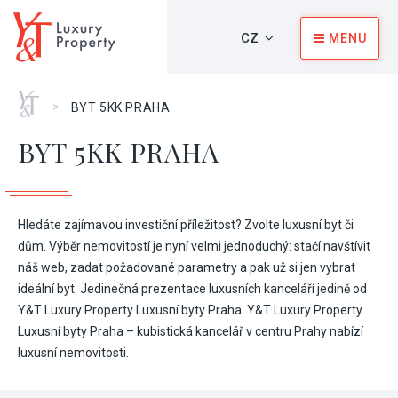
CZ
MENU
Home
>
BYT 5KK PRAHA
BYT 5KK PRAHA
Hledáte zajímavou investiční příležitost? Zvolte luxusní byt či
dům. Výběr nemovitostí je nyní velmi jednoduchý: stačí navštívit
náš web, zadat požadované parametry a pak už si jen vybrat
ideální byt. Jedinečná prezentace luxusních kanceláří jedině od
Y&T Luxury Property Luxusní byty Praha. Y&T Luxury Property
Luxusní byty Praha – kubistická kancelář v centru Prahy nabízí
luxusní nemovitosti.