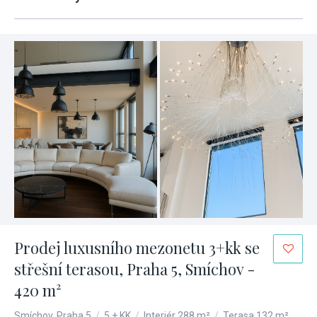
Prodej luxusního mezonetu 3+kk se
střešní terasou, Praha 5, Smíchov -
420 m²
Smíchov, Praha 5
/
5 + KK
/
Interiér 288 m²
/
Terasa 132 m²