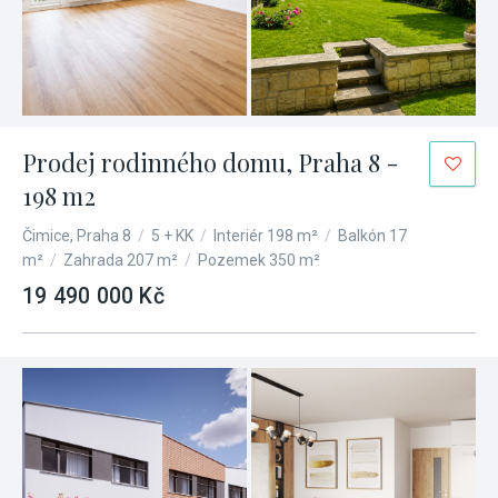
Prodej rodinného domu, Praha 8 -
198 m2
Čimice, Praha 8
/
5 + KK
/
Interiér 198 m²
/
Balkón 17
m²
/
Zahrada 207 m²
/
Pozemek 350 m²
19 490 000 Kč