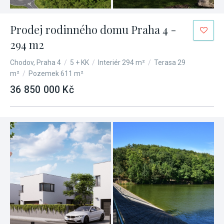
Prodej rodinného domu Praha 4 -
294 m2
Chodov, Praha 4
/
5 + KK
/
Interiér 294 m²
/
Terasa 29
m²
/
Pozemek 611 m²
36 850 000 Kč