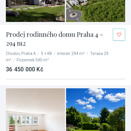
Prodej rodinného domu Praha 4 -
294 m2
Chodov, Praha 4
/
5 + KK
/
Interiér 294 m²
/
Terasa 29
m²
/
Pozemek 540 m²
36 450 000 Kč