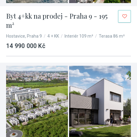
Byt 4+kk na prodej - Praha 9 - 195
m²
Hostavice, Praha 9
/
4 + KK
/
Interiér 109 m²
/
Terasa 86 m²
14 990 000 Kč