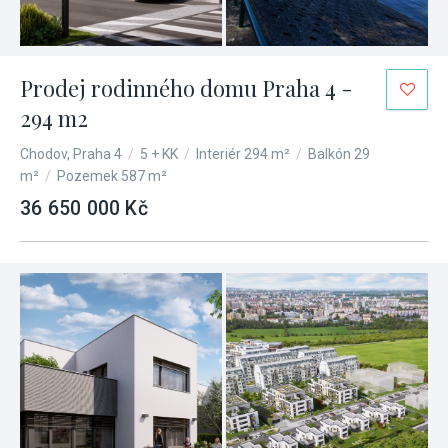
Prodej rodinného domu Praha 4 -
294 m2
Chodov, Praha 4
/
5 + KK
/
Interiér 294 m²
/
Balkón 29
m²
/
Pozemek 587 m²
36 650 000 Kč