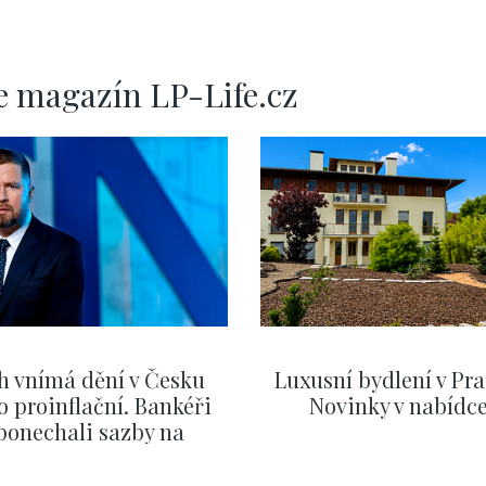
e magazín LP-Life.cz
h vnímá dění v Česku
Luxusní bydlení v Pra
o proinflační. Bankéři
Novinky v nabídc
ponechali sazby na
ervnových hodnotách