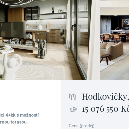
Hodkovičky,
15 076 550 K
zici 4+kk s možností
ornou terasou.
Cena (prodej)