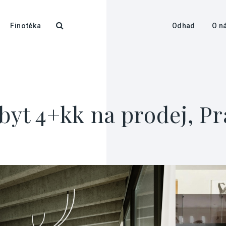
Finotéka
Odhad
O n
byt 4+kk na prodej, Pr