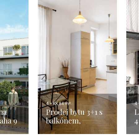
4 + KK
84 m²
4 
na
Prodej bytu 3+1 s
L
aha 9
balkónem,
4
Karolíny Světlé,
P
Praha 1 – 84 m²