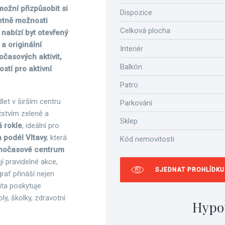
ožní přizpůsobit si
Dispozice
četně možnosti
Celková plocha
 nabízí byt otevřený
 a originální
Interiér
očasových aktivit,
Balkón
stí pro aktivní
Patro
dlet v širším centru
Parkování
žstvím zeleně a
Sklep
 rokle
, ideální pro
 podél Vltavy
, která
Kód nemovitosti
nočasové centrum
í pravidelné akce,
SJEDNAT PROHLÍDKU
raf přináší nejen
lita poskytuje
y, školky, zdravotní
Hypo