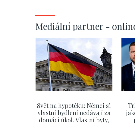
Mediální partner - onlin
Svět na hypotéku: Němci si
Tr
vlastní bydlení nedávají za
jak
domácí úkol. Vlastní byty,
kde bydlí někdo jiný
č