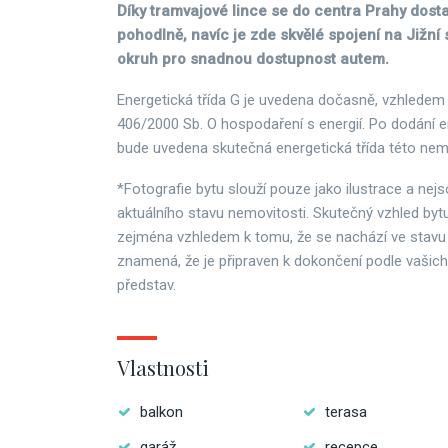
Díky tramvajové lince se do centra Prahy dost
pohodlně, navíc je zde skvělé spojení na Jižní
okruh pro snadnou dostupnost autem.
Energetická třída G je uvedena dočasně, vzhledem
406/2000 Sb. O hospodaření s energií. Po dodání e
bude uvedena skutečná energetická třída této nemo
*Fotografie bytu slouží pouze jako ilustrace a ne
aktuálního stavu nemovitosti. Skutečný vzhled bytu
zejména vzhledem k tomu, že se nachází ve stavu 
znamená, že je připraven k dokončení podle vašich 
představ.
Vlastnosti
balkon
terasa
garáž
recepce