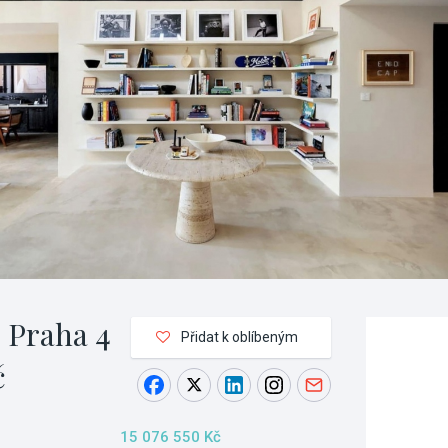
 Praha 4
Přidat k oblíbeným
č
15 076 550 Kč