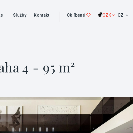
CZK
CZ
ás
Služby
Kontakt
Oblíbené
aha 4 - 95 m²