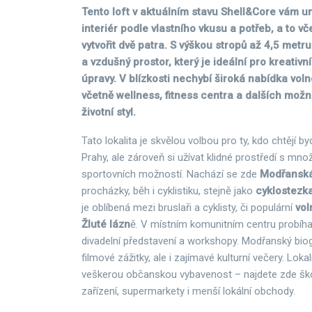
Tento loft v aktuálním stavu Shell&Core vám um
interiér podle vlastního vkusu a potřeb, a to v
vytvořit dvě patra. S výškou stropů až 4,5 metru
a vzdušný prostor, který je ideální pro kreativní
úpravy. V blízkosti nechybí široká nabídka voln
včetně wellness, fitness centra a dalších možno
životní styl.
Tato lokalita je skvělou volbou pro ty, kdo chtějí by
Prahy, ale zároveň si užívat klidné prostředí s mno
sportovních možností. Nachází se zde
Modřanská
procházky, běh i cyklistiku, stejně jako
cyklostezka
je oblíbená mezi bruslaři a cyklisty, či populární
vol
Žluté lázn
ě. V místním komunitním centru probíhaj
divadelní představení a workshopy. Modřanský biog
filmové zážitky, ale i zajímavé kulturní večery. Loka
veškerou občanskou vybavenost – najdete zde škol
zařízení, supermarkety i menší lokální obchody.