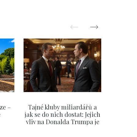
ze –
Tajné kluby miliardářů a
Na f
e
jak se do nich dostat: Jejich
migra
vliv na Donalda Trumpa je
situace 
nejasný
migra
pom