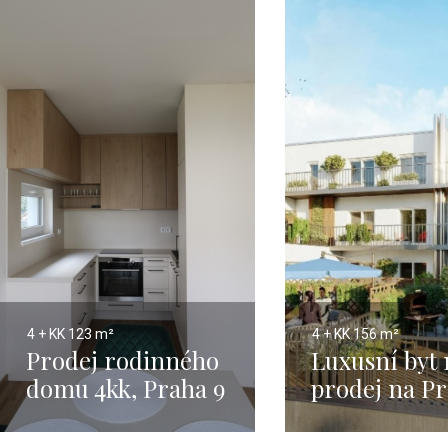
4 + KK
123 m²
4 + KK
156 m²
Prodej rodinného
Luxusní byt 
domu 4kk, Praha 9
prodej na Pr
– 123m2
- 114m