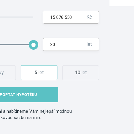
Kč
let
ky
5
let
10
let
POPTAT HYPOTÉKU
i a nabídneme Vám nejlepší možnou
okovou sazbu na míru.