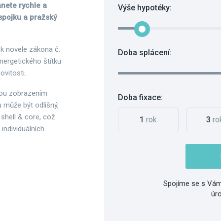
anete rychle a
Výše hypotéky:
 spojku a pražský
 k novele zákona č.
Doba splácení:
nergetického štítku
vitosti.
jsou zobrazením
Doba fixace:
 může být odlišný,
shell & core, což
1
rok
3
ro
individuálních
Spojíme se s Vám
úr