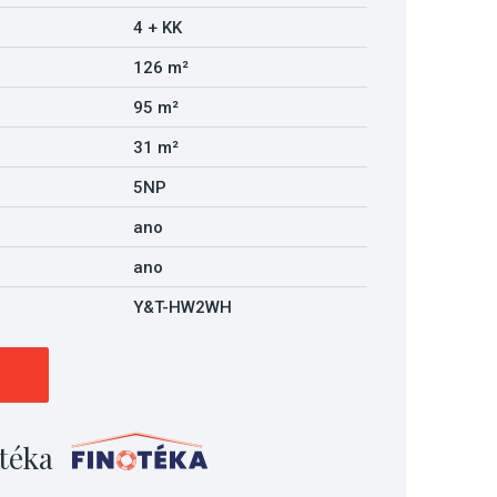
4 + KK
126 m²
95 m²
31 m²
5NP
ano
ano
Y&T-HW2WH
téka