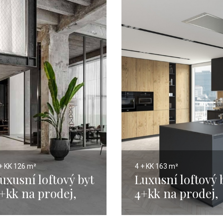
+ KK
126 m²
4 + KK
163 m²
uxusní loftový byt
Luxusní loftový 
+kk na prodej,
4+kk na prodej,
raha 4 - 95 m²
Praha 4 - 133 m2