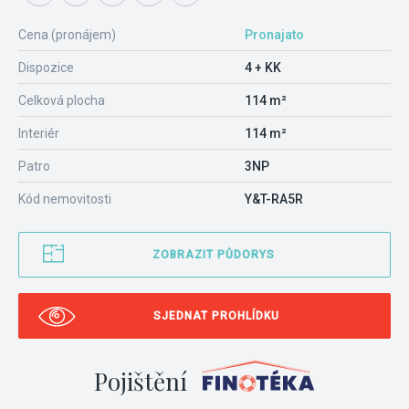
Cena (pronájem)
Pronajato
Dispozice
4 + KK
Celková plocha
114 m²
Interiér
114 m²
Patro
3NP
Kód nemovitosti
Y&T-RA5R
ZOBRAZIT PŮDORYS
SJEDNAT PROHLÍDKU
Pojištění