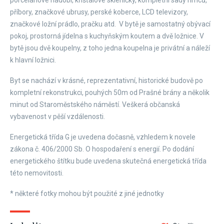
porcelánové nádobí, křišťálové skleničky, kompletní sady hrnců,
příbory, značkové ubrusy, perské koberce, LCD televizory,
značkové ložní prádlo, pračku atd. V bytě je samostatný obývací
pokoj, prostorná jídelna s kuchyňským koutem a dvě ložnice. V
bytě jsou dvě koupelny, z toho jedna koupelna je privátní a náleží
k hlavní ložnici.
Byt se nachází v krásné, reprezentativní, historické budově po
kompletní rekonstrukci, pouhých 50m od Prašné brány a několik
minut od Staroměstského náměstí. Veškerá občanská
vybavenost v pěší vzdálenosti.
Energetická třída G je uvedena dočasně, vzhledem k novele
zákona č. 406/2000 Sb. O hospodaření s energií. Po dodání
energetického štítku bude uvedena skutečná energetická třída
této nemovitosti.
* některé fotky mohou být použité z jiné jednotky