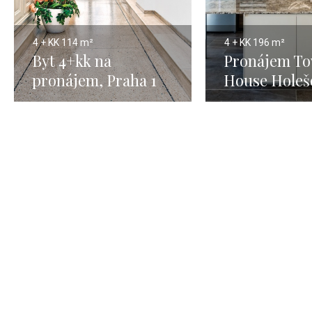
4 + KK
114 m²
4 + KK
196 m²
Byt 4+kk na
Pronájem T
pronájem, Praha 1
House Holeš
Petrská čtvrť - 114m
196m