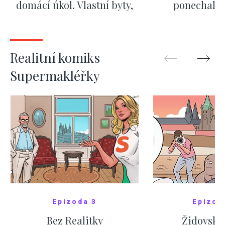
domácí úkol. Vlastní byty,
ponechali 
kde bydlí někdo jiný
červnových 
ZOBRAZIT DALŠÍ
ZOBRAZIT
Realitní komiks
Supermakléřky
Epizoda 3
Epizod
Bez Realitky
Židovské