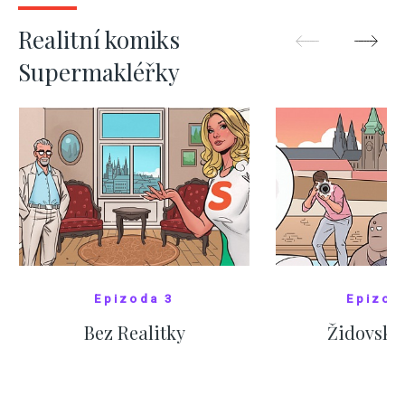
ZOBRAZIT DALŠÍ
ZOBRAZIT
Realitní komiks
Supermakléřky
Epizoda 3
Epizod
Bez Realitky
Židovské
SHOW COMICS
SHOW CO