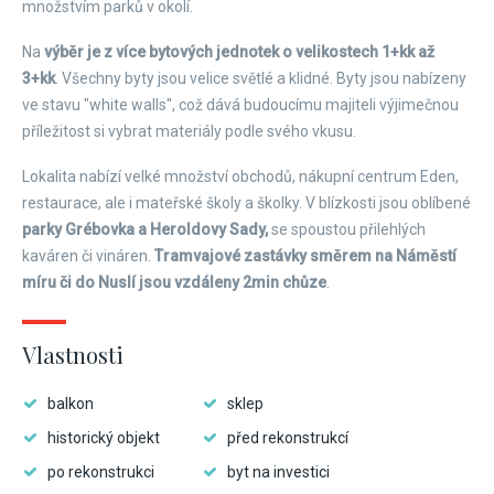
množstvím parků v okolí.
Na
výběr je z více bytových jednotek o velikostech 1+kk až
3+kk
. Všechny byty jsou velice světlé a klidné. Byty jsou nabízeny
ve stavu "white walls", což dává budoucímu majiteli výjimečnou
příležitost si vybrat materiály podle svého vkusu.
Lokalita nabízí velké množství obchodů, nákupní centrum Eden,
restaurace, ale i mateřské školy a školky. V blízkosti jsou oblíbené
parky Grébovka a Heroldovy Sady,
se spoustou přilehlých
kaváren či vináren.
Tramvajové zastávky směrem na Náměstí
míru či do Nuslí jsou vzdáleny 2min chůze
.
Vlastnosti
balkon
sklep
historický objekt
před rekonstrukcí
po rekonstrukci
byt na investici