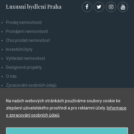
Luxusní bydlení Praha
Prodej nemovitostí
Pronájem nemovitostí
Chci prodat nemovitost
Investiční byty
Vyhledat nemovitost
Designové projekty
O nás
Zpracování osobních údajů
Poučení spotřebitele
Na našich webových stránkách používáme soubory cookie ke
Odhlášení z newsletteru
zlepšení uživatelského prostředí a pro reklamní účely.
Informace
Kontakty
o zpracování osobních údajů
Y&T Luxury Property Prague Czech Republic s.r.o.