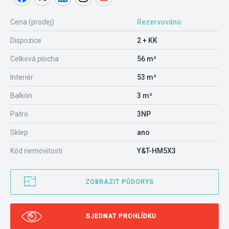
Cena (prodej)
Rezervováno
Dispozice
2 + KK
Celková plocha
56 m²
Interiér
53 m²
Balkón
3 m²
Patro
3NP
Sklep
ano
Kód nemovitosti
Y&T-HM5X3
ZOBRAZIT PŮDORYS
SJEDNAT PROHLÍDKU