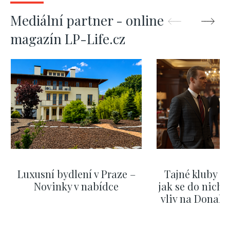
Mediální partner - online
magazín LP-Life.cz
Luxusní bydlení v Praze –
Tajné kluby m
Novinky v nabídce
jak se do nich d
vliv na Donald
nejas