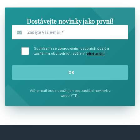
Dostávejte novinky jako první!
Zadejte Váš e-mail
*
Souhlasím se zpracováním osobních údajů a
zasíláním obchodních sdělení (
plné znění
)
Váš e-mail bude použit jen pro zasílání novinek z
webu YTPI.