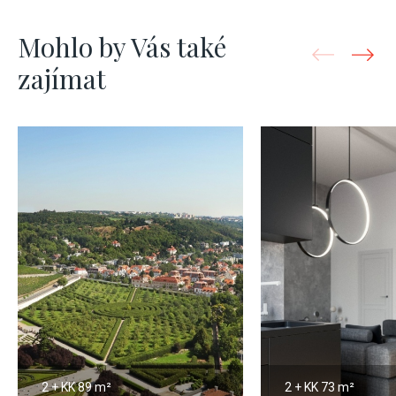
Mohlo by Vás také
zajímat
2 + KK
89 m²
2 + KK
73 m²