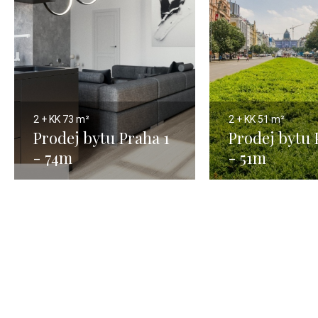
2 + KK
73 m²
2 + KK
51 m²
Prodej bytu Praha 1
Prodej bytu 
- 74m
- 51m