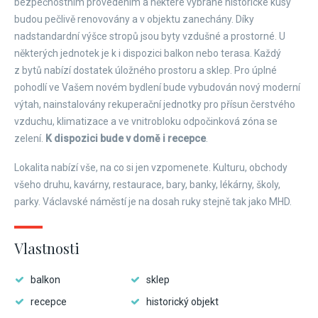
bezpečnostním provedením a některé vybrané historické kusy
budou pečlivě renovovány a v objektu zanechány. Díky
nadstandardní výšce stropů jsou byty vzdušné a prostorné. U
některých jednotek je k i dispozici balkon nebo terasa. Každý
z bytů nabízí dostatek úložného prostoru a sklep. Pro úplné
pohodlí ve Vašem novém bydlení bude vybudován nový moderní
výtah, nainstalovány rekuperační jednotky pro přísun čerstvého
vzduchu, klimatizace a ve vnitrobloku odpočinková zóna se
zelení.
K dispozici bude v domě i recepce
.
Lokalita nabízí vše, na co si jen vzpomenete. Kulturu, obchody
všeho druhu, kavárny, restaurace, bary, banky, lékárny, školy,
parky. Václavské náměstí je na dosah ruky stejně tak jako MHD.
Vlastnosti
balkon
sklep
recepce
historický objekt