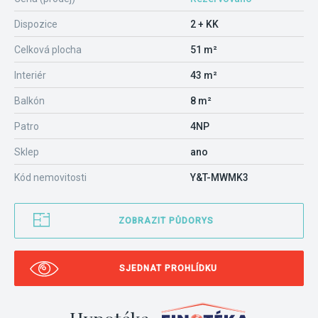
Dispozice
2 + KK
Celková plocha
51 m²
Interiér
43 m²
Balkón
8 m²
Patro
4NP
Sklep
ano
Kód nemovitosti
Y&T-MWMK3
ZOBRAZIT PŮDORYS
SJEDNAT PROHLÍDKU