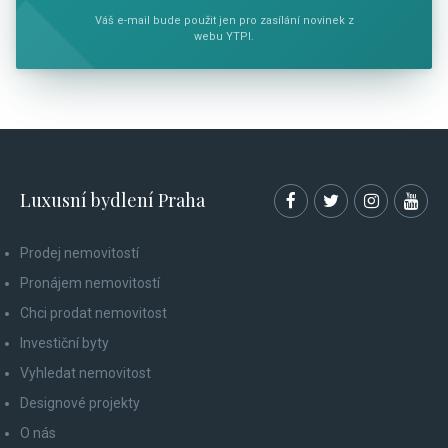
Váš e-mail bude použit jen pro zasílání novinek z
webu YTPI.
Luxusní bydlení Praha
Prodej nemovitostí
Pronájem nemovitostí
Chci prodat nemovitost
Investiční byty
Vyhledat nemovitost
Designové projekty
O nás