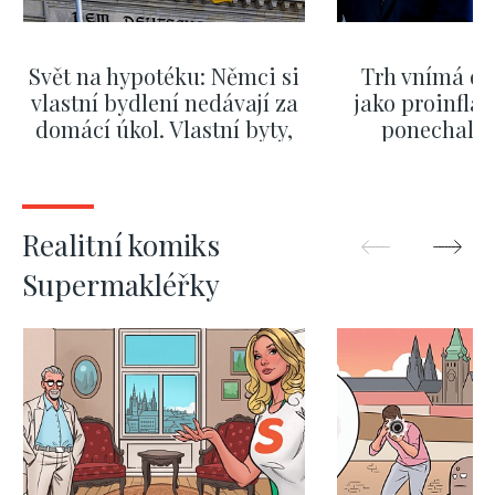
Svět na hypotéku: Němci si
Trh vnímá dě
vlastní bydlení nedávají za
jako proinflač
domácí úkol. Vlastní byty,
ponechali 
kde bydlí někdo jiný
červnových 
ZOBRAZIT DALŠÍ
ZOBRAZIT
Realitní komiks
Supermakléřky