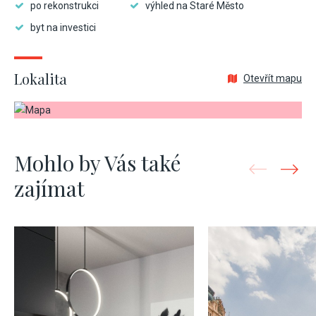
po rekonstrukci
výhled na Staré Město
byt na investici
Lokalita
Otevřít mapu
Mohlo by Vás také
zajímat