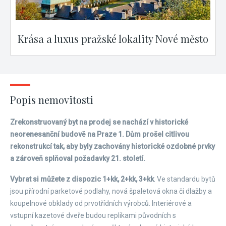
Krása a luxus pražské lokality Nové město
Popis nemovitosti
Zrekonstruovaný byt na prodej se nachází v historické
neorenesanční budově na Praze 1. Dům prošel citlivou
rekonstrukcí tak, aby byly zachovány historické ozdobné prvky
a zároveň splňoval požadavky 21. století.
Vybrat si můžete z dispozic 1+kk, 2+kk, 3+kk
. Ve standardu bytů
jsou přírodní parketové podlahy, nová špaletová okna či dlažby a
koupelnové obklady od prvotřídních výrobců. Interiérové a
vstupní kazetové dveře budou replikami původních s