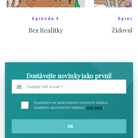
Epizoda 3
Epizod
Bez Realitky
Židovské
SHOW COMICS
SHOW CO
Dostávejte novinky jako první!
Zadejte Váš e-mail
*
Souhlasím se zpracováním osobních údajů a
zasíláním obchodních sdělení (
plné znění
)