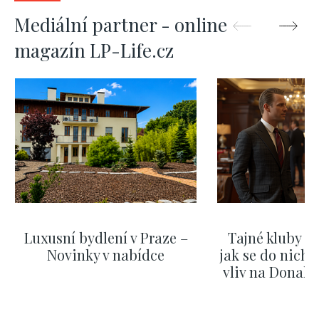
Mediální partner - online
magazín LP-Life.cz
Luxusní bydlení v Praze –
Tajné kluby m
Novinky v nabídce
jak se do nich d
vliv na Donald
nejas