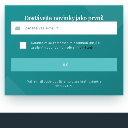
Dostávejte novinky jako první!
Zadejte Váš e-mail
*
Souhlasím se zpracováním osobních údajů a
zasíláním obchodních sdělení (
plné znění
)
Váš e-mail bude použit jen pro zasílání novinek z
webu YTPI.