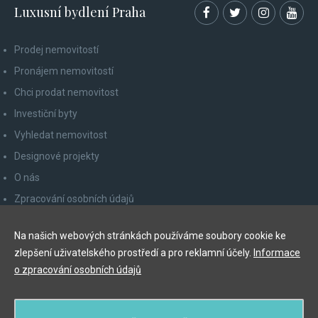
Luxusní bydlení Praha
Prodej nemovitostí
Pronájem nemovitostí
Chci prodat nemovitost
Investiční byty
Vyhledat nemovitost
Designové projekty
O nás
Zpracování osobních údajů
Poučení spotřebitele
Na našich webových stránkách používáme soubory cookie ke
Odhlášení z newsletteru
zlepšení uživatelského prostředí a pro reklamní účely.
Informace
Kontakty
o zpracování osobních údajů
Y&T Luxury Property Prague Czech Republic s.r.o.