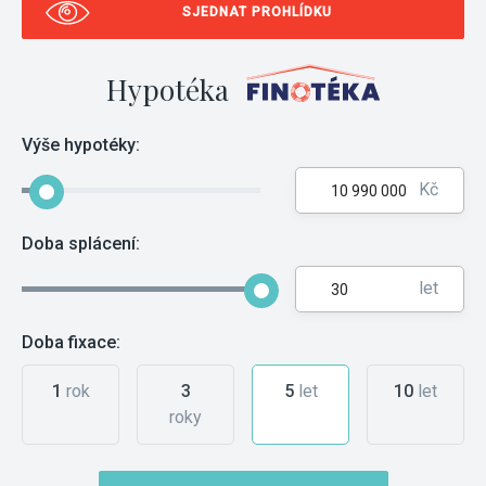
SJEDNAT PROHLÍDKU
Hypotéka
Výše hypotéky:
Kč
Doba splácení:
let
Doba fixace:
1
rok
3
5
let
10
let
roky