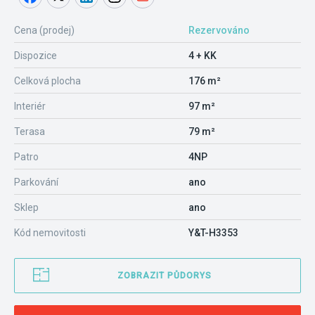
Cena (prodej)
Rezervováno
Dispozice
4 + KK
Celková plocha
176 m²
Interiér
97 m²
Terasa
79 m²
Patro
4NP
Parkování
ano
Sklep
ano
Kód nemovitosti
Y&T-H3353
ZOBRAZIT PŮDORYS