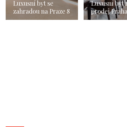
Luxusní byt se
Luxusní byt 
zahradou na Praze 8
prodej Praha
- 346m
146m