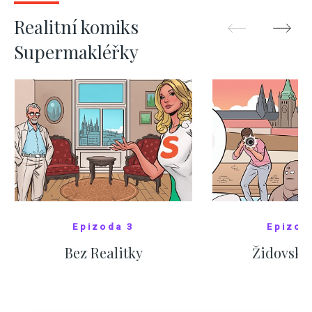
ZOBRAZIT DALŠÍ
ZOBRAZIT
Realitní komiks
Supermakléřky
Epizoda 3
Epizod
Bez Realitky
Židovské
SHOW COMICS
SHOW CO