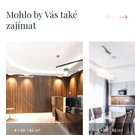
Mohlo by Vás také
zajímat
4 + KK
146 m²
4 + KK
146 m²