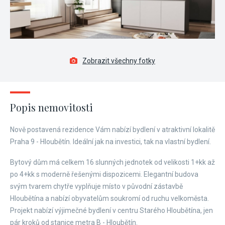
Zobrazit všechny fotky
Popis nemovitosti
Nově postavená rezidence Vám nabízí bydlení v atraktivní lokalitě
Praha 9 - Hloubětín. Ideální jak na investici, tak na vlastní bydlení.
Bytový dům má celkem 16 slunných jednotek od velikosti 1+kk až
po 4+kk s moderně řešenými dispozicemi. Elegantní budova
svým tvarem chytře vyplňuje místo v původní zástavbě
Hloubětína a nabízí obyvatelům soukromí od ruchu velkoměsta.
Projekt nabízí výjimečné bydlení v centru Starého Hloubětína, jen
pár kroků od stanice metra B - Hloubětín.