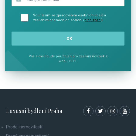
Souhlasím se zpracováním osobních údajů a
zasíláním obchodních sdělení (
plné znění
)
Váš e-mail bude použit jen pro zasílání novinek z
webu YTPI.
Luxusní bydlení Praha
Prodej nemovitostí