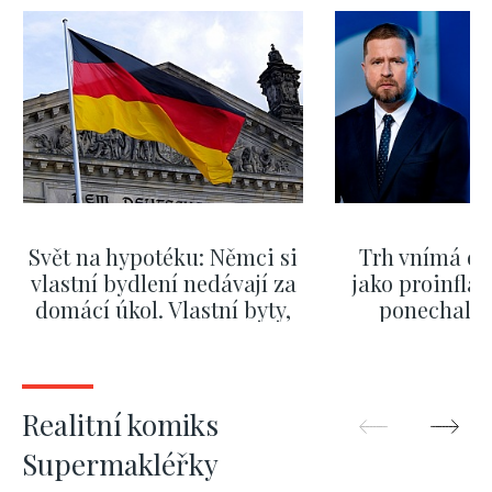
Svět na hypotéku: Němci si
Trh vnímá dě
vlastní bydlení nedávají za
jako proinflač
domácí úkol. Vlastní byty,
ponechali 
kde bydlí někdo jiný
červnových 
ZOBRAZIT DALŠÍ
ZOBRAZIT
Realitní komiks
Supermakléřky