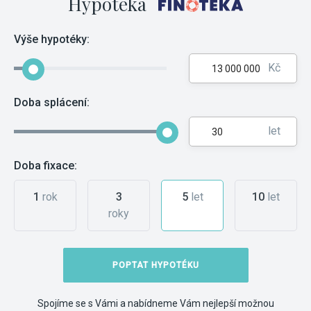
Hypotéka
Výše hypotéky:
Kč
Doba splácení:
let
Doba fixace:
1
rok
3
5
let
10
let
roky
POPTAT HYPOTÉKU
Spojíme se s Vámi a nabídneme Vám nejlepší možnou