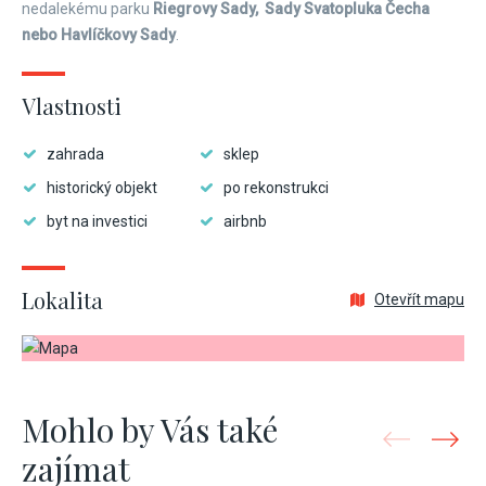
nedalekému parku
Riegrovy Sady, Sady Svatopluka Čecha
nebo Havlíčkovy Sady
.
Vlastnosti
zahrada
sklep
historický objekt
po rekonstrukci
byt na investici
airbnb
Lokalita
Otevřít mapu
Mohlo by Vás také
zajímat