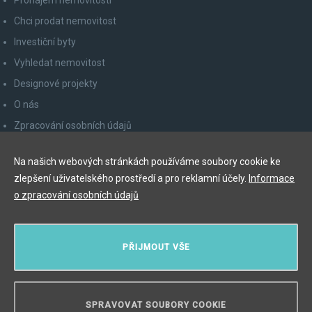
Pronájem nemovitostí
Chci prodat nemovitost
Investiční byty
Vyhledat nemovitost
Designové projekty
O nás
Zpracování osobních údajů
Poučení spotřebitele
Na našich webových stránkách používáme soubory cookie ke
Odhlášení z newsletteru
zlepšení uživatelského prostředí a pro reklamní účely.
Informace
Kontakty
o zpracování osobních údajů
Y&T Luxury Property Prague Czech Republic s.r.o.
PŘIJMOUT VŠE
Elišky Krásnohorské 123/10, 110 00 Praha 1
Myslíková 245/3, 110 00 Praha 1
IČ: 29055113
SPRAVOVAT SOUBORY COOKIE