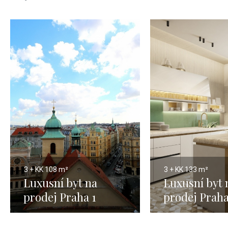
3 + KK
108 m²
3 + KK
133 m²
Luxusní byt na
Luxusní byt 
prodej Praha 1
prodej Praha
Josefov - 108m
Město 133m2