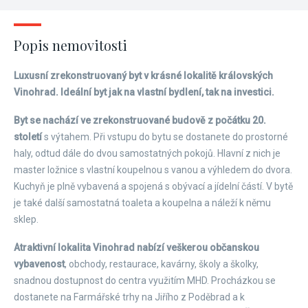
Popis nemovitosti
Luxusní zrekonstruovaný byt v krásné lokalitě královských
Vinohrad. Ideální byt jak na vlastní bydlení, tak na investici.
Byt se nachází ve zrekonstruované budově z počátku 20.
století
s výtahem. Při vstupu do bytu se dostanete do prostorné
haly, odtud dále do dvou samostatných pokojů. Hlavní z nich je
master ložnice s vlastní koupelnou s vanou a výhledem do dvora.
Kuchyň je plně vybavená a spojená s obývací a jídelní částí. V bytě
je také další samostatná toaleta a koupelna a náleží k němu
sklep.
Atraktivní lokalita Vinohrad nabízí veškerou občanskou
vybavenost
, obchody, restaurace, kavárny, školy a školky,
snadnou dostupnost do centra využitím MHD. Procházkou se
dostanete na Farmářské trhy na Jiřího z Poděbrad a k