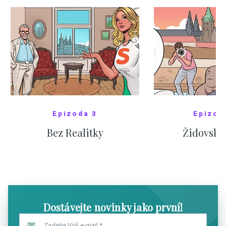
Epizoda 3
Epizod
Bez Realitky
Židovské
SHOW COMICS
SHOW CO
Dostávejte novinky jako první!
Zadejte Váš e-mail
*