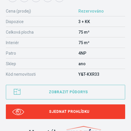
Cena (prodej)
Rezervováno
Dispozice
3 + KK
Celková plocha
75 m²
Interiér
75 m²
Patro
4NP
Sklep
ano
Kód nemovitosti
Y&T-KXR33
ZOBRAZIT PŮDORYS
SJEDNAT PROHLÍDKU