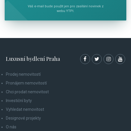
Váš e-mail bude použit jen pro zasílání novinek z
webu YTPI.
Luxusní bydlení Praha
Prodej nemovitostí
Pronájem nemovitostí
Chci prodat nemovitost
Investiční byty
Vyhledat nemovitost
Designové projekty
O nás