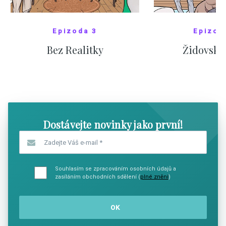
Epizoda 3
Epizod
Bez Realitky
Židovské
SHOW COMICS
SHOW CO
Dostávejte novinky jako první!
Zadejte Váš e-mail
*
Souhlasím se zpracováním osobních údajů a
zasíláním obchodních sdělení (
plné znění
)