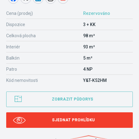
Cena (prodej)
Rezervováno
Dispozice
3 + KK
Celková plocha
98 m²
Interiér
93 m²
Balkón
5 m²
Patro
4 NP
Kód nemovitosti
Y&T-K52HM
ZOBRAZIT PŮDORYS
SJEDNAT PROHLÍDKU