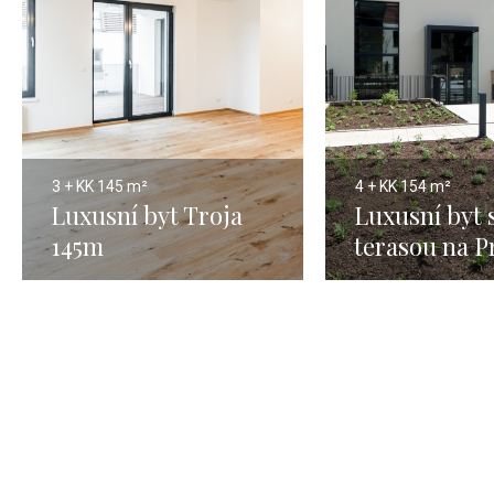
3 + KK
145 m²
4 + KK
154 m²
Luxusní byt Troja
Luxusní byt 
145m
terasou na P