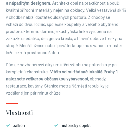
a nápaditým designem.
Architekt dbal na praktičnost a použil
kvalitní přírodní materiály nejen na obklady. Velká vestavěná skříň
v chodbě nabízí dostatek úložných prostorů. Z chodby se
vchází do dvou ložnic, společné koupelny a velkého obytného
prostoru, kterému dominuje kuchyňská linka vyrobená na
zakázku, sedačka, designová křesla, a hlavně dobové fresky na
stropě. Menší ložnice nabízí privátní koupelnu s vanou a master
ložnice má prostornou šatnu.
Dům je bezbariérový díky umístění výtahu na patrech a je po
kompletní rekonstrukci.
V této velmi žádané lokalitě Prahy 1
naleznete veškerou občanskou vybavenost
, obchody,
restaurace, kavárny. Stanice metra Náměstí republiky je
vzdálené jen pár minut chůze.
Vlastnosti
balkon
historický objekt