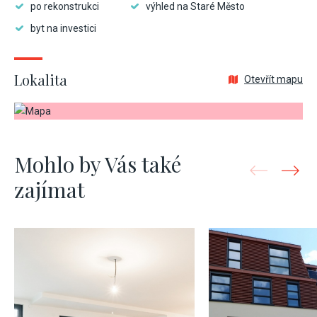
po rekonstrukci
výhled na Staré Město
byt na investici
Lokalita
Otevřít mapu
Mohlo by Vás také
zajímat