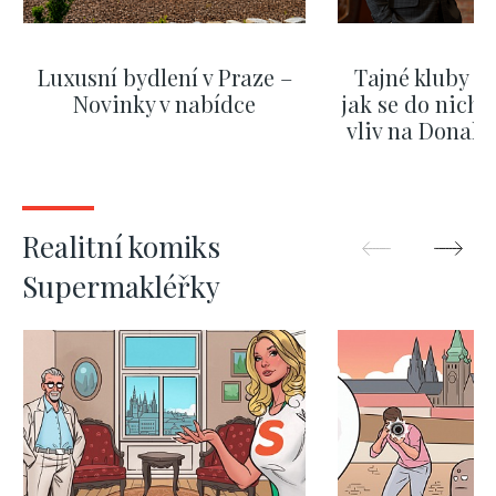
Luxusní bydlení v Praze –
Tajné kluby m
Novinky v nabídce
jak se do nich d
vliv na Donald
nejas
ZOBRAZIT DALŠÍ
ZOBRAZIT
Realitní komiks
Supermakléřky