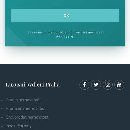
Váš e-mail bude použit jen pro zasílání novinek z
webu YTPI.
Luxusní bydlení Praha
Prodej nemovitostí
Pronájem nemovitostí
Chci prodat nemovitost
Investiční byty