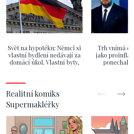
Svět na hypotéku: Němci si
Trh vnímá dě
vlastní bydlení nedávají za
jako proinflač
domácí úkol. Vlastní byty,
ponechali 
kde bydlí někdo jiný
červnových 
ZOBRAZIT DALŠÍ
ZOBRAZIT
Realitní komiks
Supermakléřky