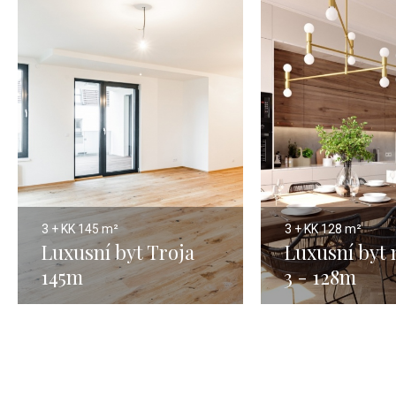
3 + KK
145 m²
3 + KK
128 m²
Luxusní byt Troja
Luxusní byt 
145m
3 - 128m