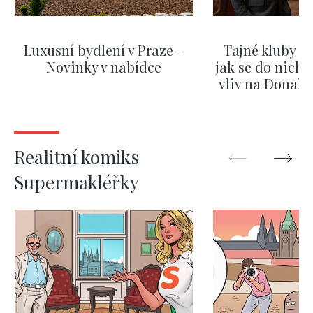
Luxusní bydlení v Praze –
Tajné kluby m
Novinky v nabídce
jak se do nich d
vliv na Donald
nejas
ZOBRAZIT DALŠÍ
ZOBRAZIT
Realitní komiks
Supermakléřky