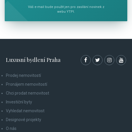
Váš e-mail bude použit jen pro zasílání novinek z
webu YTPI.
Luxusní bydlení Praha
Prodej nemovitostí
Pronájem nemovitostí
Chci prodat nemovitost
Investiční byty
Vyhledat nemovitost
Designové projekty
O nás