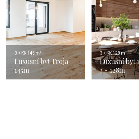
3 + KK
145 m²
3 + KK
128 m²
Luxusní byt Troja
Luxusní byt 
145m
3 - 128m