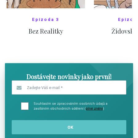
Epizoda 3
Epizod
Bez Realitky
Židovské
SHOW COMICS
SHOW CO
Dostávejte novinky jako první!
Zadejte Váš e-mail
*
Souhlasím se zpracováním osobních údajů a
zasíláním obchodních sdělení (
plné znění
)