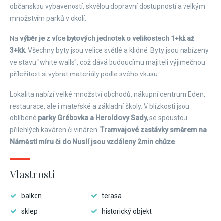
občanskou vybaveností, skvělou dopravní dostupností a velkým
množstvím parků v okolí.
Na
výběr je z více bytových jednotek o velikostech 1+kk až
3+kk
. Všechny byty jsou velice světlé a klidné. Byty jsou nabízeny
ve stavu "white walls", což dává budoucímu majiteli výjimečnou
příležitost si vybrat materiály podle svého vkusu.
Lokalita nabízí velké množství obchodů, nákupní centrum Eden,
restaurace, ale i mateřské a základní školy. V blízkosti jsou
oblíbené
parky Grébovka a Heroldovy Sady,
se spoustou
přilehlých kaváren či vináren.
Tramvajové zastávky směrem na
Náměstí míru či do Nuslí jsou vzdáleny 2min chůze
.
Vlastnosti
balkon
terasa
sklep
historický objekt