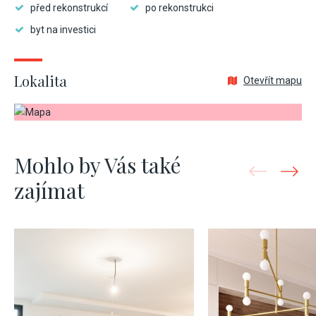
před rekonstrukcí
po rekonstrukci
byt na investici
Lokalita
Otevřít mapu
Mohlo by Vás také
zajímat