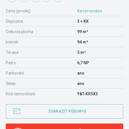
Cena (prodej)
Rezervováno
Dispozice
3 + KK
Celková plocha
99 m²
Interiér
94 m²
Terasa
5 m²
Patro
6,7 NP
Parkování
ano
Sklep
ano
Kód nemovitosti
Y&T-KR5X3
ZOBRAZIT PŮDORYS