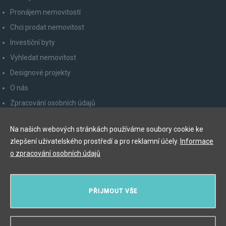
Pronájem nemovitostí
Chci prodat nemovitost
Investiční byty
Vyhledat nemovitost
Designové projekty
O nás
Zpracování osobních údajů
Poučení spotřebitele
Na našich webových stránkách používáme soubory cookie ke
Odhlášení z newsletteru
zlepšení uživatelského prostředí a pro reklamní účely.
Informace
Kontakty
o zpracování osobních údajů
Y&T Luxury Property Prague Czech Republic s.r.o.
PŘIJMOUT VŠE
Elišky Krásnohorské 123/10, 110 00 Praha 1
Myslíková 245/3, 110 00 Praha 1