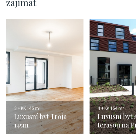
zajímat
3 + KK
145 m²
4 + KK
154 m²
Luxusní byt Troja
Luxusní byt 
145m
terasou na P