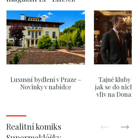
Luxusní bydlení v Praze –
Tajné kluby m
Novinky v nabídce
jak se do nich d
vliv na Donald
nejas
ZOBRAZIT DALŠÍ
ZOBRAZIT
Realitní komiks
Supermakléřky