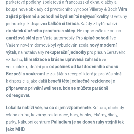
parketové podlahy, špaletová a francouzská okna, dlažby a
koupelnové obklady od prvotřídního výrobce Villeroy & Boch
Vám
zajistí příjemné a pohodlné bydlení té nejvyšší kvality.
U většiny
jednotek je k dispozici
balkón či terasa.
Každý z bytů nabízí
dostatek úložného prostoru a sklep.
Nezapomnělo se ani na
garážová stání
pro Vaše automobily. Pro
úplné pohodlí
ve
Vašem novém domově byl vybudován zcela
nový moderní
výtah,
nainstalovány
rekuperační jednotky
pro přísun čerstvého
vzduchu,
klimatizace a krásně upravená zahrada
ve
vnitrobloku, ideální pro
odpočinek od každodenního shonu
.
Bezpečí a soukromí
je zajištěno recepcí, která je pro Vás plně
k dispozici a jako další
benefit této jedinečné rezidence je
připraveno privátní wellness, kde se můžete parádně
odreagovat.
Lokalita nabízí vše, na co si jen vzpomenete.
Kulturu, obchody
všeho druhu, kavárny, restaurace, bary, banky, lékárny, školy,
parky. Nákupní centrum
Palladium je na dosah ruky stejně tak
jako MHD.