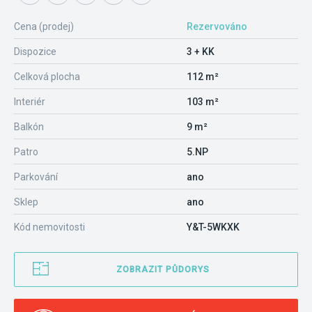
Cena (prodej)
Rezervováno
Dispozice
3 + KK
Celková plocha
112 m²
Interiér
103 m²
Balkón
9 m²
Patro
5.NP
Parkování
ano
Sklep
ano
Kód nemovitosti
Y&T-5WKXK
ZOBRAZIT PŮDORYS