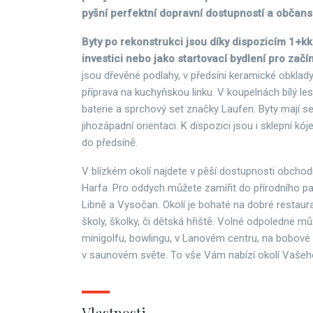
pyšní perfektní dopravní dostupností a občans
Byty po rekonstrukci jsou díky dispozicím 1+k
investici nebo jako startovací bydlení pro začín
jsou dřevěné podlahy, v předsíni keramické obklad
příprava na kuchyňskou linku. V koupelnách bílý le
baterie a sprchový set značky Laufen. Byty mají 
jihozápadní orientaci. K dispozici jsou i sklepní kój
do předsíně.
V blízkém okolí najdete v pěší dostupnosti obchod
Harfa. Pro oddych můžete zamířit do přírodního pa
Libně a Vysočan. Okolí je bohaté na dobré restaurac
školy, školky, či dětská hřiště. Volné odpoledne mů
minigolfu, bowlingu, v Lanovém centru, na bobové
v saunovém světe. To vše Vám nabízí okolí Vaše
Vlastnosti