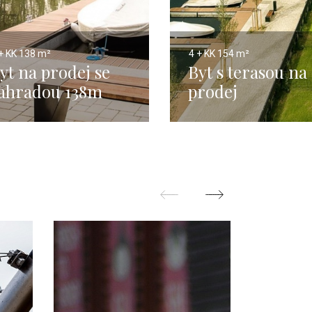
+ KK
138 m²
4 + KK
154 m²
yt na prodej se
Byt s terasou na
ahradou 138m
prodej