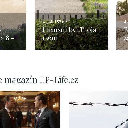
4 + KK
157 m²
4 
s
Luxusní byt Troja
B
a 8 -
136m
z
e magazín LP-Life.cz