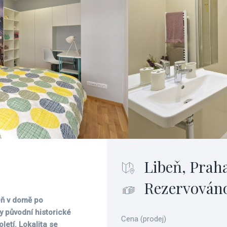
Libeň, Prah
Rezervován
beň v domě po
y původní historické
Cena (prodej)
etí. Lokalita se