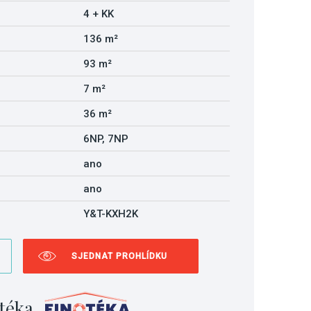
4 + KK
136 m²
93 m²
7 m²
36 m²
6NP, 7NP
ano
ano
Y&T-KXH2K
SJEDNAT PROHLÍDKU
téka