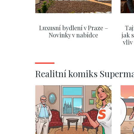
Luxusní bydlení v Praze –
Taj
Novinky v nabídce
jak 
vli
ZOBRAZIT DALŠÍ
Realitní komiks Superm