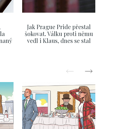
,
Jak Prague Pride přestal
Beru s
la
šokovat. Válku proti němu
svatbě, 
ínaný
vedl i Klaus, dnes se stal
natož al
ku
běžným pražským
pozor 
festivalem
ZOBRAZIT DALŠÍ
Z