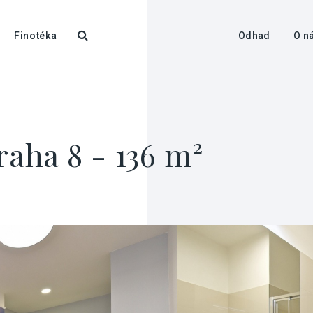
Finotéka
Odhad
O n
raha 8 - 136 m²