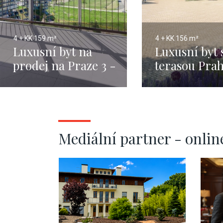
4 + KK
159 m²
4 + KK
156 m²
Luxusní byt na
Luxusní byt 
prodej na Praze 3 -
terasou Prah
159m
156m
Mediální partner - onlin