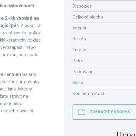
kou vybaveností.
Dispozice
Celková plocha
k a 2+kk vhodné na
ající pár.
V pokojích
Interiér
y a v obývacím pokoji
Balkón
sklý keramický obklad,
severozápadní nebo
Terasa
e pro vše, co nepatří
Patro
Parkování
ní centrum Galerie
rku Podviní, chlouby
Sklep
e, kina, lékárny,
Kód nemovitosti
žete strávit na
 dráze nebo
ho nového bydlení.
ZOBRAZIT PŮDORYS
Hypo