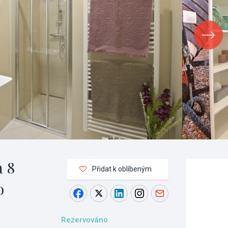
a 8
Přidat k oblíbeným
o
Rezervováno