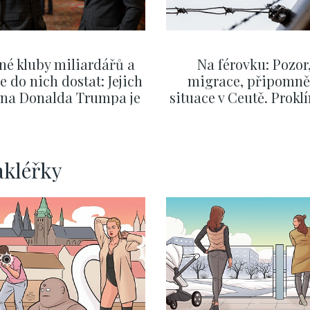
né kluby miliardářů a
Na férovku: Pozor
se do nich dostat: Jejich
migrace, připomně
v na Donalda Trumpa je
situace v Ceutě. Prokl
nejasný
migrační pakt Čes
pomáhá více než
Okamurova videa
ZOBRAZIT DALŠÍ
ZOBRAZIT DALŠÍ
akléřky