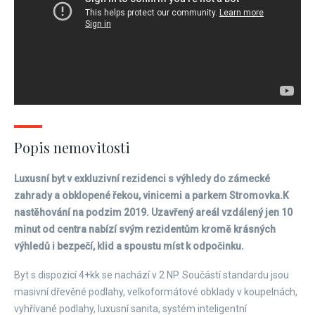
Popis nemovitosti
Luxusní byt v exkluzivní rezidenci s výhledy do zámecké
zahrady a obklopené řekou, vinicemi a parkem Stromovka.
K
nastěhování na podzim 2019.​
Uzavřený areál vzdálený jen 10
minut od centra nabízí svým rezidentům kromě krásných
výhledů i bezpečí, klid a spoustu míst k odpočinku.
Byt s dispozicí 4+kk se nachází v 2 NP. Součástí standardu jsou
masivní dřevěné podlahy, velkoformátové obklady v koupelnách,
vyhřívané podlahy, luxusní sanita, systém inteligentní