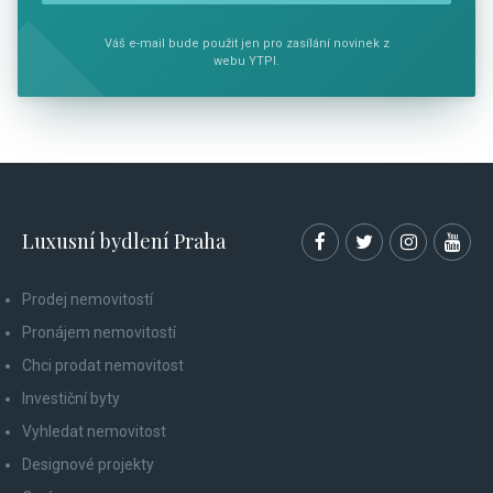
Váš e-mail bude použit jen pro zasílání novinek z
webu YTPI.
Luxusní bydlení Praha
Prodej nemovitostí
Pronájem nemovitostí
Chci prodat nemovitost
Investiční byty
Vyhledat nemovitost
Designové projekty