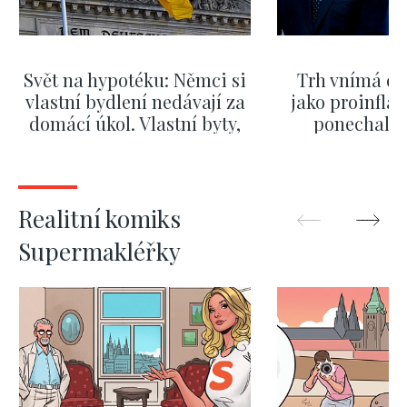
Svět na hypotéku: Němci si
Trh vnímá dě
vlastní bydlení nedávají za
jako proinflač
domácí úkol. Vlastní byty,
ponechali 
kde bydlí někdo jiný
červnových 
ZOBRAZIT DALŠÍ
ZOBRAZIT
Realitní komiks
Supermakléřky