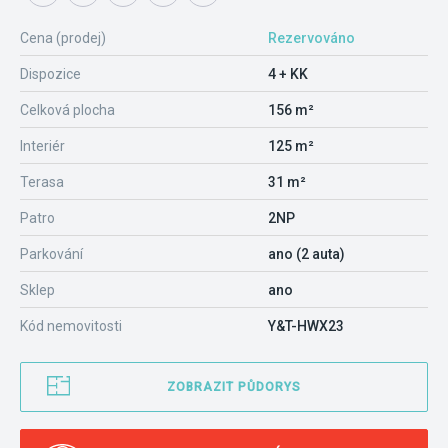
Cena (prodej)
Rezervováno
Dispozice
4 + KK
Celková plocha
156 m²
Interiér
125 m²
Terasa
31 m²
Patro
2NP
Parkování
ano (2 auta)
Sklep
ano
Kód nemovitosti
Y&T-HWX23
ZOBRAZIT PŮDORYS