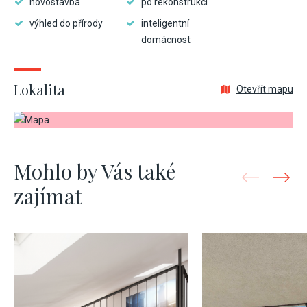
novostavba
po rekonstrukci
výhled do přírody
inteligentní
domácnost
Lokalita
Otevřít mapu
Mohlo by Vás také
zajímat