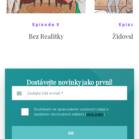
Epizoda 3
Epizod
Bez Realitky
Židovské
SHOW COMICS
SHOW CO
Dostávejte novinky jako první!
Zadejte Váš e-mail
*
Souhlasím se zpracováním osobních údajů a
zasíláním obchodních sdělení (
plné znění
)