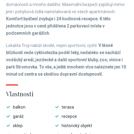
domácnosti a mnoho dalšího. Maximální bezpečí zajišťují mimo
jiné i pohybová čidla nainstalovaná ve všech apartmánech.
Komfort bydlení zvyšuje i 24 hodinová recepce. K této
jednotce jsou v ceně přidělena 2 parkovací místa v
podzemních garážích.​
Lokalita Troji nabízí skvělé, nejen sportovní, vyžití.
V těsné
blízkosti vede cyklostezka podél řeky, nedaleko se nachází
vodácký areál, jezdecké a další sportovní kluby, zoo, vinice i
park Stromovka. To vše, a ještě mnohem více naleznete jen 10
minut od centra se skvělou dopravní dostupností.
Vlastnosti
balkon
terasa
garáž
recepce
sklep
historický objekt