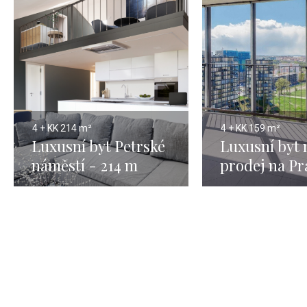
4 + KK
214 m²
4 + KK
159 m²
Luxusní byt Petrské
Luxusní byt 
náměstí - 214 m
prodej na Pr
159m