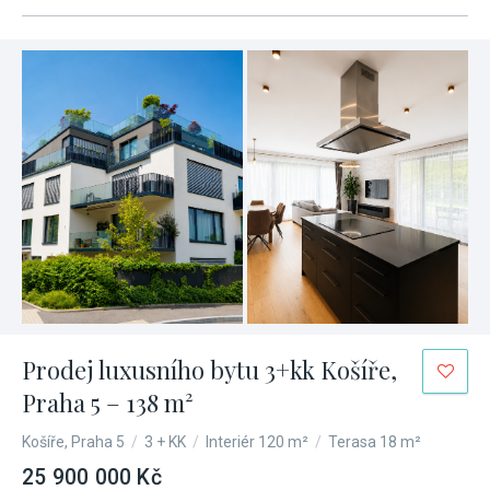
Prodej luxusního bytu 3+kk Košíře,
Praha 5 – 138 m²
Košíře, Praha 5
/
3 + KK
/
Interiér 120 m²
/
Terasa 18 m²
25 900 000 Kč