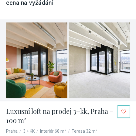
cena na vyžádání
Luxusní loft na prodej 3+kk, Praha -
100 m²
Praha
/
3 + KK
/
Interiér 68 m²
/
Terasa 32 m²