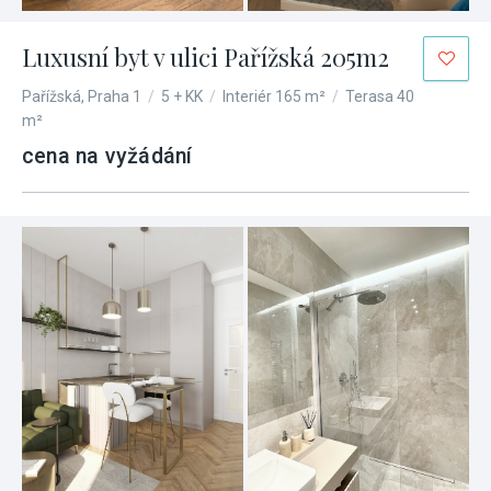
Luxusní byt v ulici Pařížská 205m2
Pařížská, Praha 1
/
5 + KK
/
Interiér 165 m²
/
Terasa 40
m²
cena na vyžádání