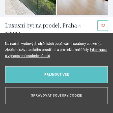
Luxusní byt na prodej, Praha 4 -
136m2
Modřany, Praha 4
/
4 + KK
/
Interiér 116 m²
/
Balkón 20 m²
Na našich webových stránkách používáme soubory cookie ke
21 812 000 Kč
zlepšení uživatelského prostředí a pro reklamní účely.
Informace
o zpracování osobních údajů
PŘIJMOUT VŠE
SPRAVOVAT SOUBORY COOKIE
POTŘEBUJETE PORADIT?