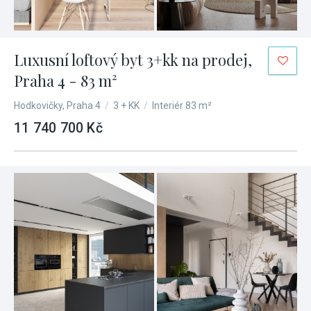
Luxusní loftový byt 3+kk na prodej,
Praha 4 - 83 m²
Hodkovičky, Praha 4
/
3 + KK
/
Interiér 83 m²
11 740 700 Kč