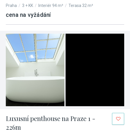
Praha
/
3 + KK
/
Interiér 94 m²
/
Terasa 32 m²
cena na vyžádání
Luxusní penthouse na Praze 1 -
226m