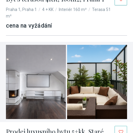
Praha 1, Praha 1
/
4 + KK
/
Interiér 160 m²
/
Terasa 51
m²
cena na vyžádání
Prodej luxusního bytu 5+kk, Staré