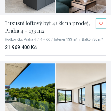
Luxusní loftový byt 4+kk na prodej,
Praha 4 - 133 m2
Hodkovičky, Praha 4
/
4 + KK
/
Interiér 133 m²
/
Balkón 30 m²
21 969 400 Kč