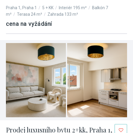
Praha 1, Praha 1
/
5 + KK
/
Interiér 195 m²
/
Balkón 7
m²
/
Terasa 24 m²
/
Zahrada 133 m²
cena na vyžádání
Prodej luxusního bytu 2+kk, Praha 1,