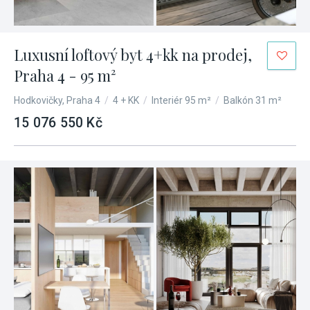
Luxusní loftový byt 4+kk na prodej,
Praha 4 - 95 m²
Hodkovičky, Praha 4
/
4 + KK
/
Interiér 95 m²
/
Balkón 31 m²
15 076 550 Kč