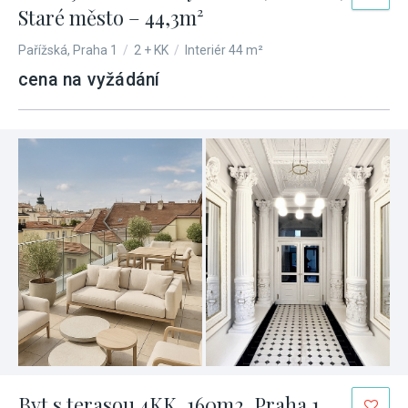
Staré město – 44,3m²
Pařížská, Praha 1
/
2 + KK
/
Interiér 44 m²
cena na vyžádání
Byt s terasou 4KK, 160m2, Praha 1