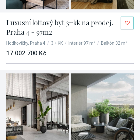
Luxusní loftový byt 3+kk na prodej,
Praha 4 - 97m2
Hodkovičky, Praha 4
/
3 + KK
/
Interiér 97 m²
/
Balkón 32 m²
17 002 700 Kč