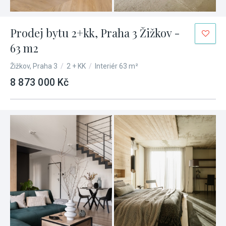
Prodej bytu 2+kk, Praha 3 Žižkov -
63 m2
Žižkov, Praha 3
/
2 + KK
/
Interiér 63 m²
8 873 000 Kč