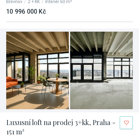
Břevnov
/
2 + KK
/
Interiér 60 m²
10 996 000 Kč
Luxusní loft na prodej 3+kk, Praha -
151 m²