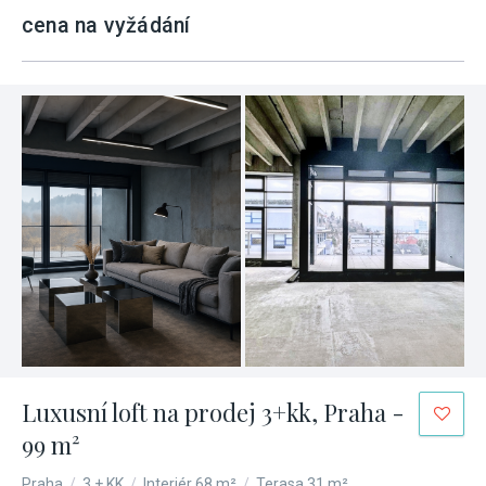
cena na vyžádání
Luxusní loft na prodej 3+kk, Praha -
99 m²
Praha
/
3 + KK
/
Interiér 68 m²
/
Terasa 31 m²