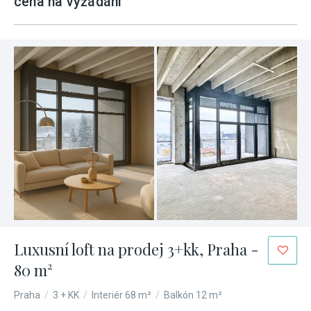
cena na vyžádání
Luxusní loft na prodej 3+kk, Praha -
80 m²
Praha
/
3 + KK
/
Interiér 68 m²
/
Balkón 12 m²