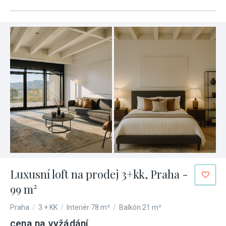
Luxusní loft na prodej 3+kk, Praha -
99 m²
Praha
/
3 + KK
/
Interiér 78 m²
/
Balkón 21 m²
cena na vyžádání