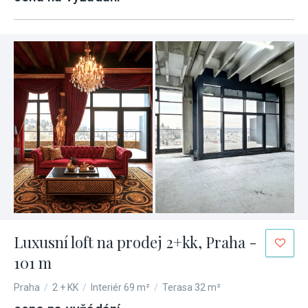
Luxusní loft na prodej 2+kk, Praha -
101 m
Praha
/
2 + KK
/
Interiér 69 m²
/
Terasa 32 m²