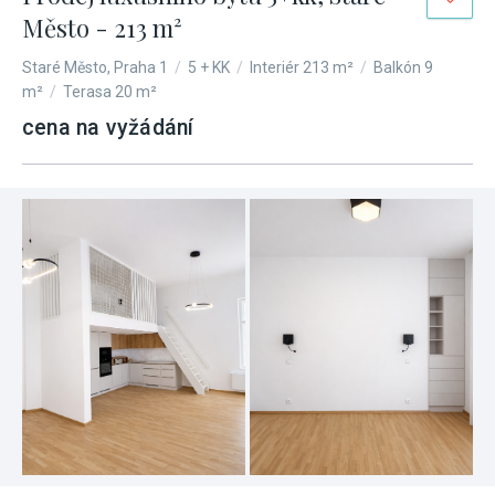
Město - 213 m²
Staré Město, Praha 1
/
5 + KK
/
Interiér 213 m²
/
Balkón 9
m²
/
Terasa 20 m²
cena na vyžádání