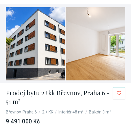
Prodej bytu 2+kk Břevnov, Praha 6 -
51 m²
Břevnov, Praha 6
/
2 + KK
/
Interiér 48 m²
/
Balkón 3 m²
9 491 000 Kč