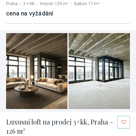
Praha
/
3 + KK
/
Interiér 134 m²
/
Balkón 17 m²
cena na vyžádání
Luxusní loft na prodej 3+kk, Praha -
126 m²