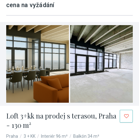
cena na vyžádání
Loft 3+kk na prodej s terasou, Praha
- 130 m²
Praha
/
3 + KK
/
Interiér 96 m²
/
Balkón 34 m²