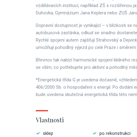
vzdělávacích institucí, například ZŠ s rozšířenou 
Duhovka, Gymnázium Jana Keplera nebo ZUŠ Jan
Dopravní dostupnost je vynikající – v blízkosti se 
autobusová zastávka, odkud se snadno dostanete 
Rychlé spojení autem zajišťují Strahovský a Dejvick
umožňují pohodlný výjezd po celé Praze i směrem n
Břevnov tak nabízí harmonické spojení klidného re
se vším, co potřebujete pro aktivní a pohodlný měs
*Energetická třída G je uvedena dočasně, vzhlede
406/2000 Sb. o hospodaření s energií. Po dodání e
bude uvedena skutečná energetická třída této nemo
Vlastnosti
sklep
po rekonstrukci