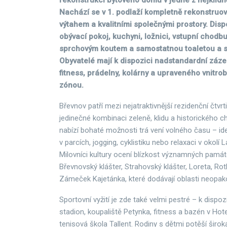
rekonstrukcí bytového domu v jedné z nejklidně
Nachází se v 1. podlaží kompletně rekonstru
výtahem a kvalitními společnými prostory. Dis
obývací pokoj, kuchyni, ložnici, vstupní chodb
sprchovým koutem a samostatnou toaletou a sk
Obyvatelé mají k dispozici nadstandardní záze
fitness, prádelny, kolárny a upraveného vnitrob
zónou.
Břevnov patří mezi nejatraktivnější rezidenční čtvrt
jedinečné kombinaci zeleně, klidu a historického ch
nabízí bohaté možnosti trá vení volného času – ide
v parcích, jogging, cyklistiku nebo relaxaci v okolí 
Milovníci kultury ocení blízkost významných památ
Břevnovský klášter, Strahovský klášter, Loreta, R
Zámeček Kajetánka, které dodávají oblasti neopa
Sportovní vyžití je zde také velmi pestré – k dispoz
stadion, koupaliště Petynka, fitness a bazén v Ho
tenisová škola Tallent. Rodiny s dětmi potěší širok