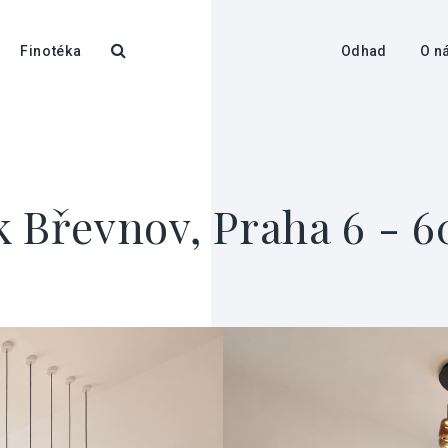
Finotéka
Odhad
O n
k Břevnov, Praha 6 - 6