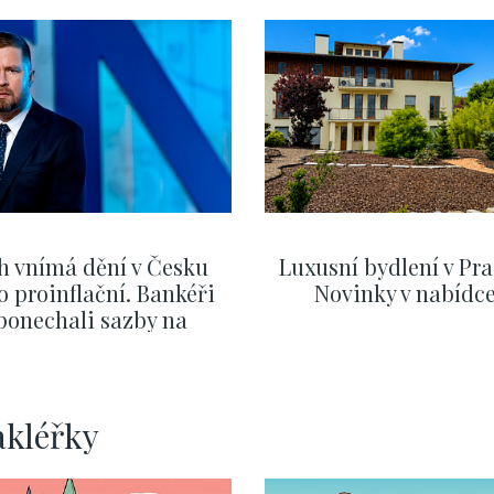
h vnímá dění v Česku
Luxusní bydlení v Pra
o proinflační. Bankéři
Novinky v nabídc
ponechali sazby na
ervnových hodnotách
ZOBRAZIT DALŠÍ
ZOBRAZIT DALŠÍ
akléřky