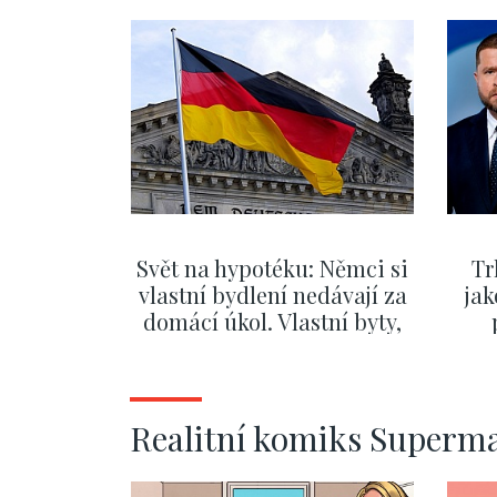
Svět na hypotéku: Němci si
Tr
vlastní bydlení nedávají za
jak
domácí úkol. Vlastní byty,
kde bydlí někdo jiný
č
ZOBRAZIT DALŠÍ
Realitní komiks Superm