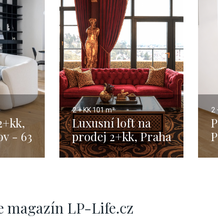
2 + KK
101 m²
2 
2+kk,
Luxusní loft na
P
ov - 63
prodej 2+kk, Praha
P
- 101 m
7
e magazín LP-Life.cz