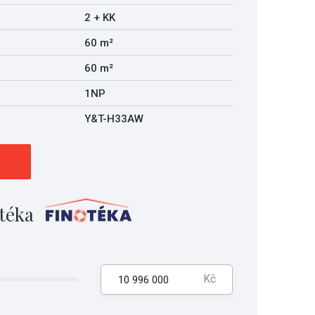
2 + KK
60 m²
60 m²
1NP
Y&T-H33AW
téka
Kč