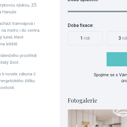
jazykovou výukou, ZŠ
a Hanuše.
nachází tramvajová i
Doba fixace:
na metro i do centra.
ý tunel, které
1
rok
3
ro
a letiště.
zidenčního prostředí
tský život.
m k novele zákona č.
Spojíme se s Vám
nergetického štítku
úr
vitosti.
Fotogalerie