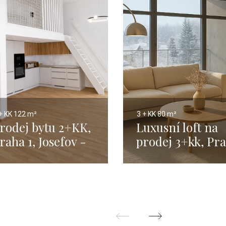
+ KK
122 m²
3 + KK
80 m²
rodej bytu 2+KK,
Luxusní loft na
raha 1, Josefov -
prodej 3+kk, Pr
1,9m2
- 80 m²