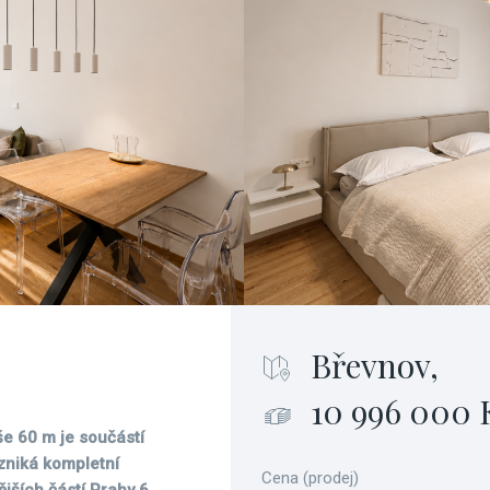
Břevnov,
10 996 000 
še 60 m je součástí
zniká kompletní
Cena (prodej)