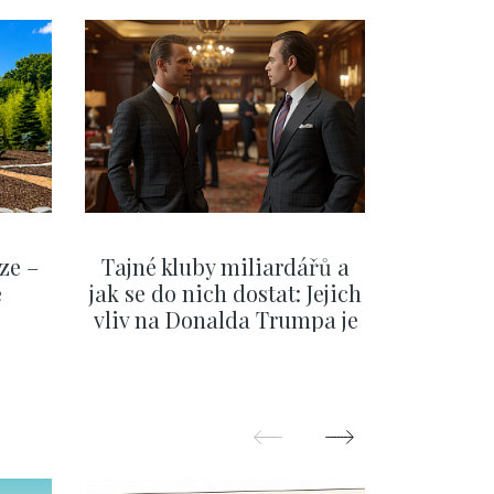
ze –
Tajné kluby miliardářů a
Na f
e
jak se do nich dostat: Jejich
migra
vliv na Donalda Trumpa je
situace 
nejasný
migra
pom
Oka
ZOBRAZIT DALŠÍ
Z