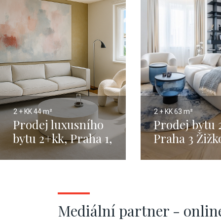
2 + KK
44 m²
2 + KK
63 m²
Prodej luxusního
Prodej bytu 
bytu 2+kk, Praha 1,
Praha 3 Žižk
Staré město –
m2
44,3m²
Mediální partner - onlin