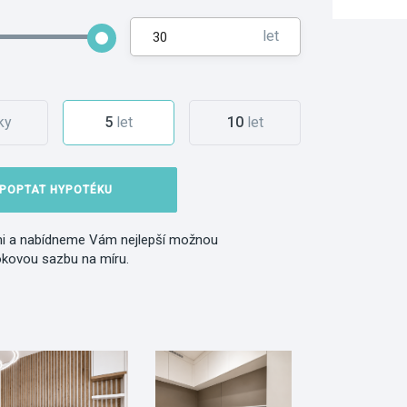
let
ky
5
let
10
let
POPTAT HYPOTÉKU
i a nabídneme Vám nejlepší možnou
okovou sazbu na míru.