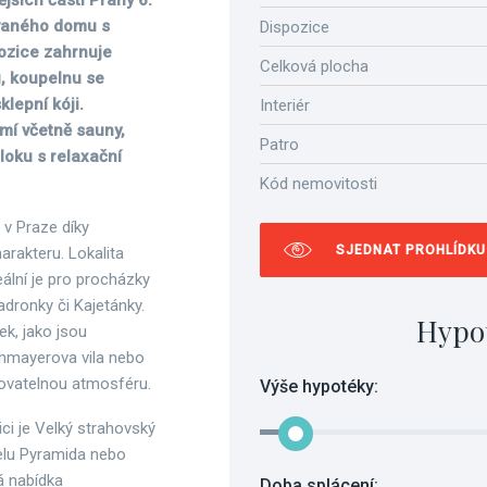
jších částí Prahy 6.
ovaného domu s
Dispozice
pozice zahrnuje
Celková plocha
u, koupelnu se
lepní kóji.
Interiér
mí včetně sauny,
Patro
loku s relaxační
Kód nemovitosti
i v Praze díky
SJEDNAT PROHLÍDKU
arakteru. Lokalita
ální je pro procházky
Ladronky či Kajetánky.
Hypo
ek, jako jsou
othmayerova vila nebo
kovatelnou atmosféru.
Výše hypotéky:
ici je Velký strahovský
telu Pyramida nebo
á nabídka
Doba splácení: