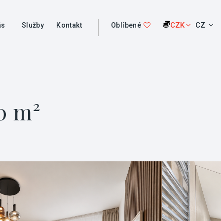
CZK
CZ
ás
Služby
Kontakt
Oblíbené
0 m²