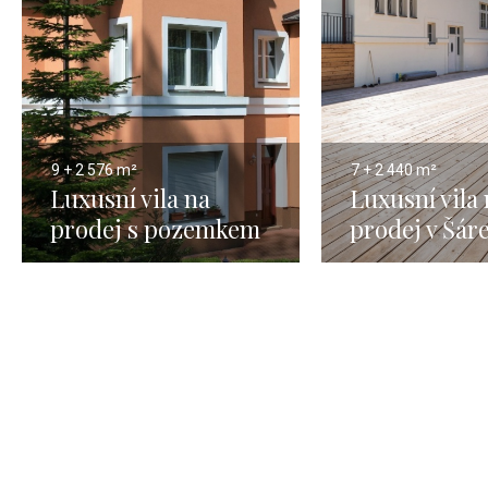
9 + 2
576 m²
7 + 2
440 m²
Luxusní vila na
Luxusní vila
prodej s pozemkem
prodej v Šá
na Praze 5-576m
údolí