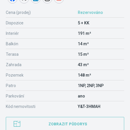
Cena (prodej)
Rezervováno
Dispozice
5 + KK
Interiér
191 m²
Balkón
14 m²
Terasa
15 m²
Zahrada
43 m²
Pozemek
148 m²
Patro
1NP, 2NP, 3NP
Parkování
ano
Kód nemovitosti
Y&T-3HMAH
ZOBRAZIT PŮDORYS