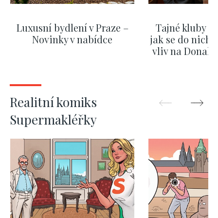
Luxusní bydlení v Praze –
Tajné kluby m
Novinky v nabídce
jak se do nich d
vliv na Donald
nejas
ZOBRAZIT DALŠÍ
ZOBRAZIT
Realitní komiks
Supermakléřky