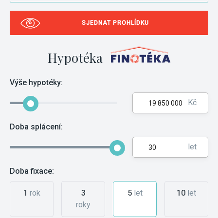
SJEDNAT PROHLÍDKU
Hypotéka
Výše hypotéky:
Kč
Doba splácení:
let
Doba fixace:
1
rok
3
5
let
10
let
roky