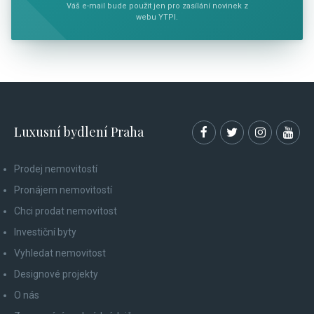
Váš e-mail bude použit jen pro zasílání novinek z
webu YTPI.
Luxusní bydlení Praha
Prodej nemovitostí
Pronájem nemovitostí
Chci prodat nemovitost
Investiční byty
Vyhledat nemovitost
Designové projekty
O nás