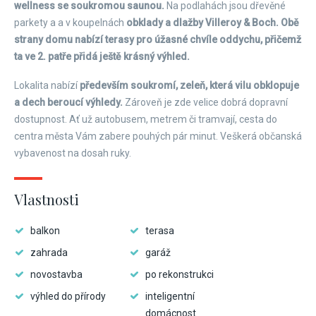
wellness se soukromou saunou.
Na podlahách jsou dřevěné
parkety a a v koupelnách
obklady a dlažby Villeroy & Boch. Obě
strany domu nabízí terasy pro úžasné chvíle oddychu, přičemž
ta ve 2. patře přidá ještě krásný výhled.
Lokalita nabízí
především soukromí, zeleň, která vilu obklopuje
a dech beroucí výhledy.
Zároveň je zde velice dobrá dopravní
dostupnost. Ať už autobusem, metrem či tramvají, cesta do
centra města Vám zabere pouhých pár minut. Veškerá občanská
vybavenost na dosah ruky.
Vlastnosti
balkon
terasa
zahrada
garáž
novostavba
po rekonstrukci
výhled do přírody
inteligentní
domácnost