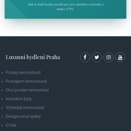
Váš e-mail bude použit jen pro zasílání novinek z
webu YTPI.
Luxusní bydlení Praha
Prodej nemovitostí
Pronájem nemovitostí
Chci prodat nemovitost
Investiční byty
Vyhledat nemovitost
Designové projekty
O nás