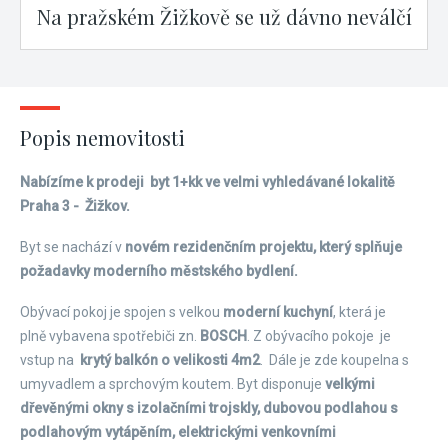
Na pražském Žižkově se už dávno neválčí
Popis nemovitosti
Nabízíme k prodeji byt 1+kk ve velmi vyhledávané lokalitě
Praha 3 - Žižkov.
Byt se nachází v
novém rezidenčním projektu, který splňuje
požadavky moderního městského bydlení.
Obývací pokoj je spojen s velkou
moderní kuchyní
, která je
plně vybavena spotřebiči zn.
BOSCH
. Z obývacího pokoje je
vstup na
krytý balkón o velikosti 4m2
. Dále je zde koupelna s
umyvadlem a sprchovým koutem. Byt disponuje
velkými
dřevěnými okny s izolačními trojskly, dubovou podlahou s
podlahovým vytápěním, elektrickými venkovními