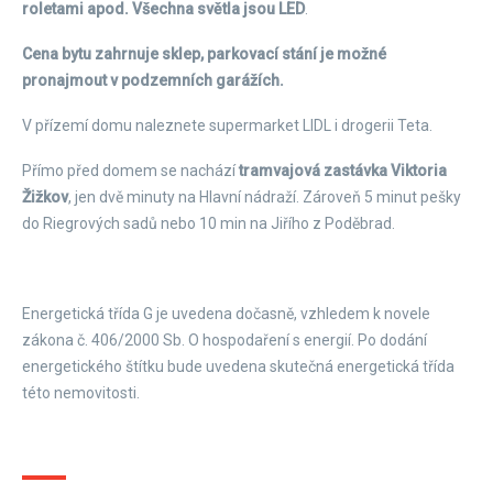
roletami apod. Všechna světla jsou LED
.
Cena bytu zahrnuje sklep, parkovací stání je možné
pronajmout v podzemních garážích.
V přízemí domu naleznete supermarket LIDL i drogerii Teta.
Přímo před domem se nachází
tramvajová zastávka Viktoria
Žižkov
, jen dvě minuty na Hlavní nádraží. Zároveň 5 minut pešky
do Riegrových sadů nebo 10 min na Jiřího z Poděbrad.
Energetická třída G je uvedena dočasně, vzhledem k novele
zákona č. 406/2000 Sb. O hospodaření s energií. Po dodání
energetického štítku bude uvedena skutečná energetická třída
této nemovitosti.