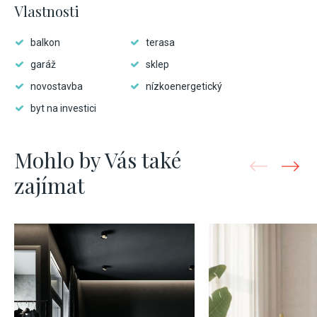
Vlastnosti
balkon
terasa
garáž
sklep
novostavba
nízkoenergetický
byt na investici
Mohlo by Vás také
zajímat