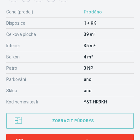
Cena (prodej)
Prodáno
Dispozice
1 + KK
Celková plocha
39 m²
Interiér
35 m²
Balkón
4 m²
Patro
3 NP
Parkování
ano
Sklep
ano
Kód nemovitosti
Y&T-HR3KH
ZOBRAZIT PŮDORYS