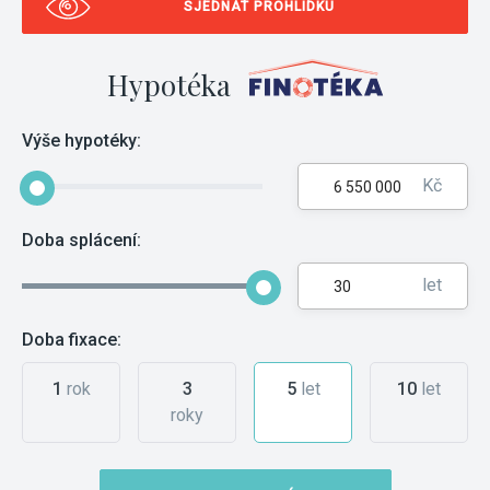
SJEDNAT PROHLÍDKU
Hypotéka
Výše hypotéky:
Kč
Doba splácení:
let
Doba fixace:
1
rok
3
5
let
10
let
roky