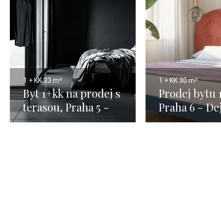
1 + KK
33 m²
1 + KK
30 m²
Byt 1+kk na prodej s
Prodej bytu 
terasou, Praha 5 -
Praha 6 - De
33m
30m