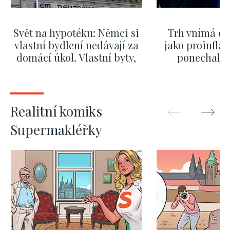
Svět na hypotéku: Němci si
Trh vnímá dě
vlastní bydlení nedávají za
jako proinflač
domácí úkol. Vlastní byty,
ponechali 
kde bydlí někdo jiný
červnových 
ZOBRAZIT DALŠÍ
ZOBRAZIT
Realitní komiks
Supermakléřky