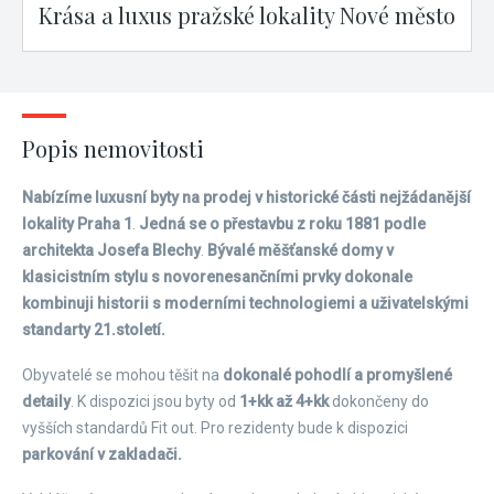
Krása a luxus pražské lokality Nové město
Popis nemovitosti
Nabízíme luxusní byty na prodej v historické části nejžádanější
lokality Praha 1
.
Jedná se o přestavbu z roku 1881 podle
architekta Josefa Blechy
.
Bývalé měšťanské domy v
klasicistním stylu s novorenesančními prvky dokonale
kombinuji historii s moderními technologiemi a uživatelskými
standarty 21.století.
Obyvatelé se mohou těšit na
dokonalé pohodlí a promyšlené
detaily
. K dispozici jsou byty od
1+kk až 4+kk
dokončeny do
vyšších standardů Fit out. Pro rezidenty bude k dispozici
parkování v zakladači.