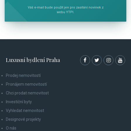
Váš e-mail bude použit jen pro zasílání novinek z
webu YTPI.
Luxusní bydlení Praha
Prodej nemovitostí
Pronájem nemovitostí
Chci prodat nemovitost
Investiční byty
Vyhledat nemovitost
Designové projekty
O nás