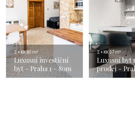
2 + KK
80 m²
2 + KK
57 m²
Luxusní investiční
Luxusní byt 
byt - Praha 1 - 80m
prodej - Pra
Vinohrady -