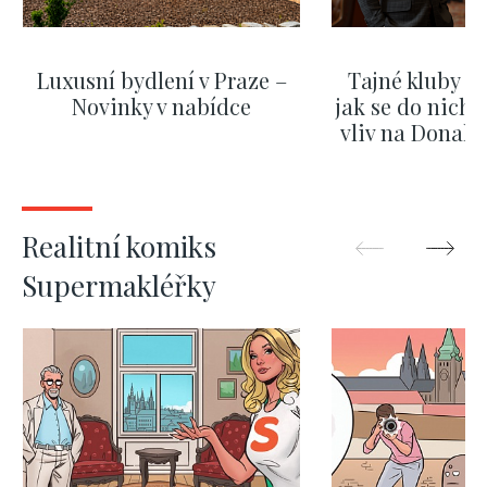
Luxusní bydlení v Praze –
Tajné kluby m
Novinky v nabídce
jak se do nich d
vliv na Donald
nejas
ZOBRAZIT DALŠÍ
ZOBRAZIT
Realitní komiks
Supermakléřky