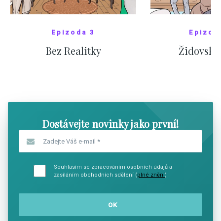
Epizoda 3
Epizod
Bez Realitky
Židovské
SHOW COMICS
SHOW CO
Dostávejte novinky jako první!
Zadejte Váš e-mail
*
Souhlasím se zpracováním osobních údajů a
zasíláním obchodních sdělení (
plné znění
)