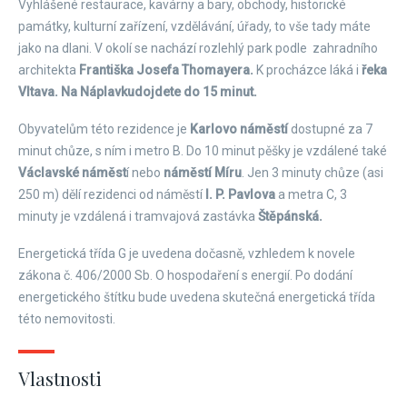
Vyhlášené restaurace, kavárny a bary, obchody, historické
památky, kulturní zařízení, vzdělávání, úřady, to vše tady máte
jako na dlani. V okolí se nachází rozlehlý park podle zahradního
architekta
Františka Josefa Thomayera.
K procházce láká i
řeka
Vltava. Na Náplavku
dojdete do 15 minut.
Obyvatelům této rezidence je
Karlovo náměstí
dostupné za 7
minut chůze, s ním i metro B. Do 10 minut pěšky je vzdálené také
Václavské náměst
í nebo
náměstí Míru
. Jen 3 minuty chůze (asi
250 m) dělí rezidenci od náměstí
I. P. Pavlova
a metra C, 3
minuty je vzdálená i tramvajová zastávka
Štěpánská.
​Energetická třída G je uvedena dočasně, vzhledem k novele
zákona č. 406/2000 Sb. O hospodaření s energií. Po dodání
energetického štítku bude uvedena skutečná energetická třída
této nemovitosti.
Vlastnosti