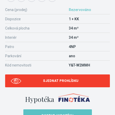
Cena (prodej)
Rezervováno
Dispozice
1 + KK
Celková plocha
34 m²
Interiér
34 m²
Patro
4NP
Parkování
ano
Kód nemovitosti
Y&T-W2MMH
SJEDNAT PROHLÍDKU
Hypotéka