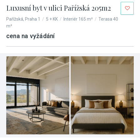
Luxusní byt v ulici Pařížská 205m2
Pařížská, Praha 1
/
5 + KK
/
Interiér 165 m²
/
Terasa 40
m²
cena na vyžádání