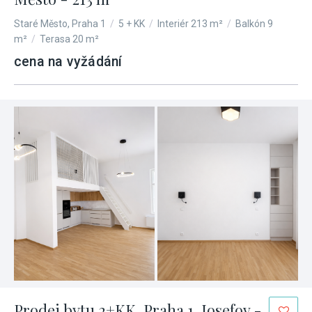
Staré Město, Praha 1
/
5 + KK
/
Interiér 213 m²
/
Balkón 9
m²
/
Terasa 20 m²
cena na vyžádání
Prodej bytu 2+KK, Praha 1, Josefov -