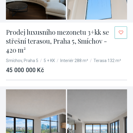
Prodej luxusního mezonetu 3+kk se
střešní terasou, Praha 5, Smíchov -
420 m²
Smíchov, Praha 5
/
5 + KK
/
Interiér 288 m²
/
Terasa 132 m²
45 000 000 Kč