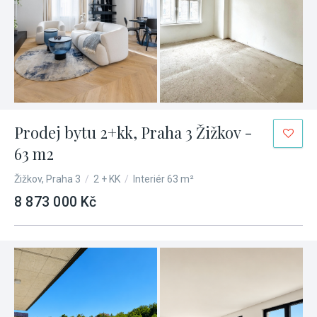
Prodej bytu 2+kk, Praha 3 Žižkov -
63 m2
Žižkov, Praha 3
/
2 + KK
/
Interiér 63 m²
8 873 000 Kč