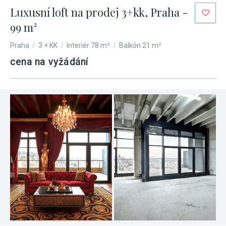
Luxusní loft na prodej 3+kk, Praha -
99 m²
Praha
/
3 + KK
/
Interiér 78 m²
/
Balkón 21 m²
cena na vyžádání