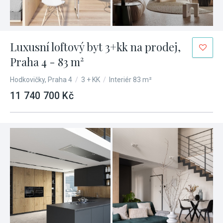
Luxusní loftový byt 3+kk na prodej,
Praha 4 - 83 m²
Hodkovičky, Praha 4
/
3 + KK
/
Interiér 83 m²
11 740 700 Kč