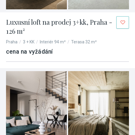
Luxusní loft na prodej 3+kk, Praha -
126 m²
Praha
/
3 + KK
/
Interiér 94 m²
/
Terasa 32 m²
cena na vyžádání