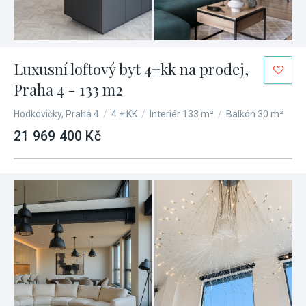
Luxusní loftový byt 4+kk na prodej,
Praha 4 - 133 m2
Hodkovičky, Praha 4
/
4 + KK
/
Interiér 133 m²
/
Balkón 30 m²
21 969 400 Kč