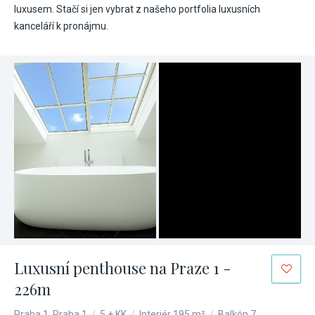
luxusem. Stačí si jen vybrat z našeho portfolia luxusních
kanceláří k pronájmu.
Luxusní penthouse na Praze 1 -
226m
Praha 1, Praha 1
/
5 + KK
/
Interiér 195 m²
/
Balkón 7