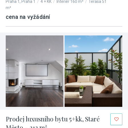
Praha 1, Praha 1
/
4 + KK
/
Interiér 160 m²
/
Terasa 51
m²
cena na vyžádání
Prodej luxusního bytu 5+kk, Staré
Město - 213 m²