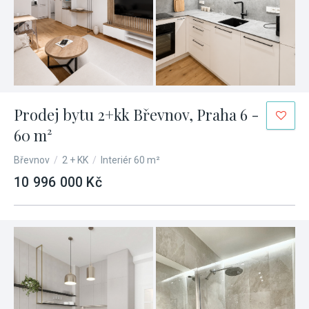
Prodej bytu 2+kk Břevnov, Praha 6 -
60 m²
Břevnov
/
2 + KK
/
Interiér 60 m²
10 996 000 Kč