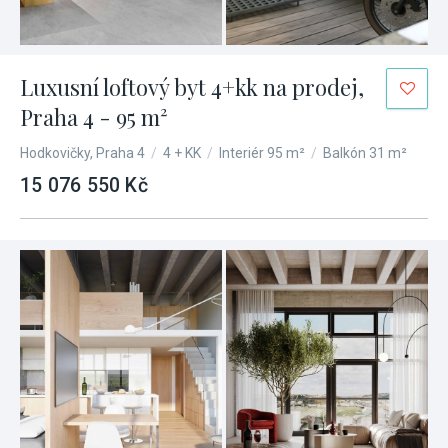
Luxusní loftový byt 4+kk na prodej,
Praha 4 - 95 m²
Hodkovičky, Praha 4
/
4 + KK
/
Interiér 95 m²
/
Balkón 31 m²
15 076 550 Kč