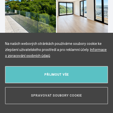
Na našich webových stránkách používáme soubory cookie ke
Luxusní byt na prodej, Praha 4 -
zlepšení uživatelského prostředí a pro reklamní účely.
Informace
136m2
o zpracování osobních údajů
Modřany, Praha 4
/
4 + KK
/
Interiér 116 m²
/
Balkón 20 m²
21 812 000 Kč
PŘIJMOUT VŠE
SPRAVOVAT SOUBORY COOKIE
POTŘEBUJETE PORADIT?