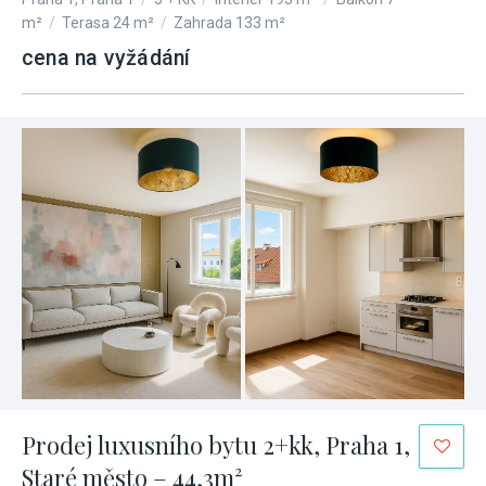
m²
/
Terasa 24 m²
/
Zahrada 133 m²
cena na vyžádání
Prodej luxusního bytu 2+kk, Praha 1,
Staré město – 44,3m²