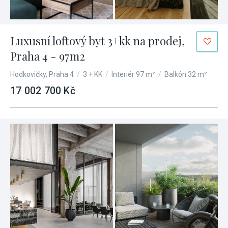
Luxusní loftový byt 3+kk na prodej,
Praha 4 - 97m2
Hodkovičky, Praha 4
/
3 + KK
/
Interiér 97 m²
/
Balkón 32 m²
17 002 700 Kč