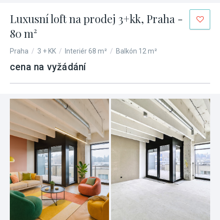
Luxusní loft na prodej 3+kk, Praha -
80 m²
Praha
/
3 + KK
/
Interiér 68 m²
/
Balkón 12 m²
cena na vyžádání