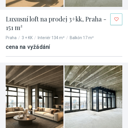
Luxusní loft na prodej 3+kk, Praha -
151 m²
Praha
/
3 + KK
/
Interiér 134 m²
/
Balkón 17 m²
cena na vyžádání