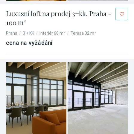
Luxusní loft na prodej 3+kk, Praha -
100 m²
Praha
/
3 + KK
/
Interiér 68 m²
/
Terasa 32 m²
cena na vyžádání