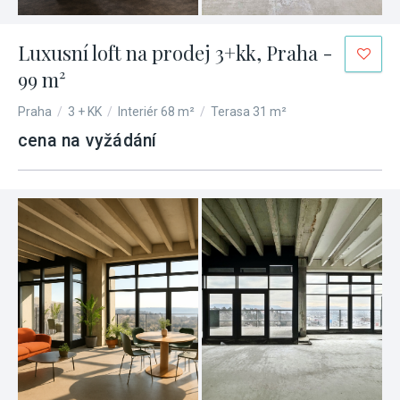
Luxusní loft na prodej 3+kk, Praha -
99 m²
Praha
/
3 + KK
/
Interiér 68 m²
/
Terasa 31 m²
cena na vyžádání