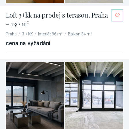
Loft 3+kk na prodej s terasou, Praha
- 130 m²
Praha
/
3 + KK
/
Interiér 96 m²
/
Balkón 34 m²
cena na vyžádání