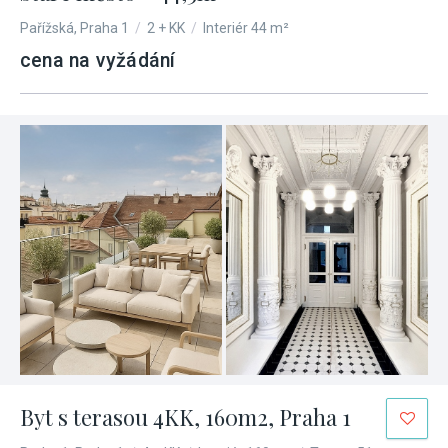
Pařížská, Praha 1
/
2 + KK
/
Interiér 44 m²
cena na vyžádání
Byt s terasou 4KK, 160m2, Praha 1