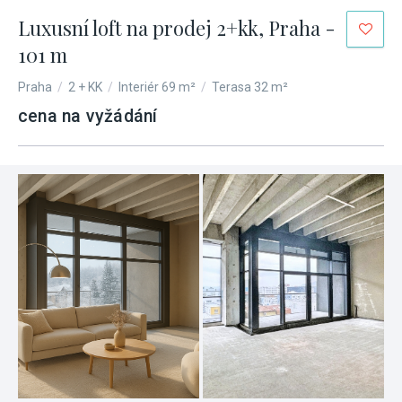
Luxusní loft na prodej 2+kk, Praha -
101 m
Praha
/
2 + KK
/
Interiér 69 m²
/
Terasa 32 m²
cena na vyžádání