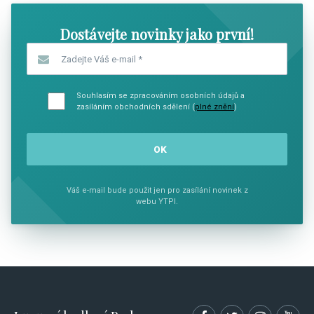
Dostávejte novinky jako první!
Zadejte Váš e-mail
*
Souhlasím se zpracováním osobních údajů a
zasíláním obchodních sdělení (
plné znění
)
Váš e-mail bude použit jen pro zasílání novinek z
webu YTPI.