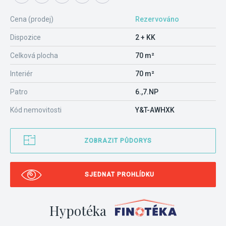
Cena (prodej)
Rezervováno
Dispozice
2 + KK
Celková plocha
70 m²
Interiér
70 m²
Patro
6.,7.NP
Kód nemovitosti
Y&T-AWHXK
ZOBRAZIT PŮDORYS
SJEDNAT PROHLÍDKU
Hypotéka