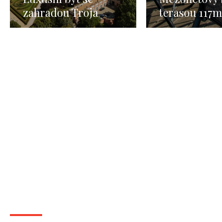
zahradou Troja
terasou 117m