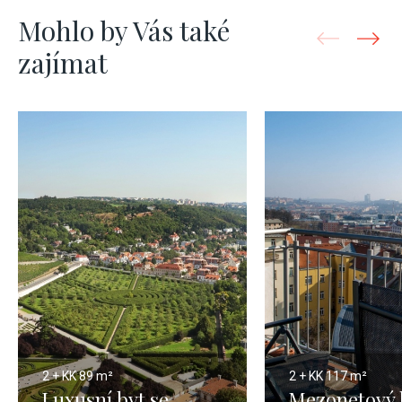
Mohlo by Vás také
zajímat
2 + KK
89 m²
2 + KK
117 m²
Luxusní byt se
Mezonetový 