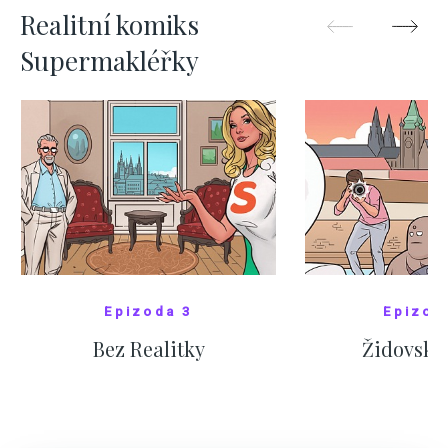
Realitní komiks
Supermakléřky
Epizoda 3
Epizod
Bez Realitky
Židovské
SHOW COMICS
SHOW CO