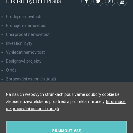
Luxusní bydlení Praha
Prodej nemovitostí
Pronájem nemovitostí
Chci prodat nemovitost
Investiční byty
Vyhledat nemovitost
Designové projekty
O nás
Zpracování osobních údajů
Poučení spotřebitele
Na našich webových stránkách používáme soubory cookie ke
Odhlášení z newsletteru
zlepšení uživatelského prostředí a pro reklamní účely.
Informace
Kontakty
o zpracování osobních údajů
Y&T Luxury Property Prague Czech Republic s.r.o.
PŘIJMOUT VŠE