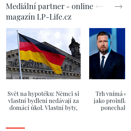
Mediální partner - online
magazín LP-Life.cz
Svět na hypotéku: Němci si
Trh vnímá dě
vlastní bydlení nedávají za
jako proinflač
domácí úkol. Vlastní byty,
ponechali 
kde bydlí někdo jiný
červnových 
ZOBRAZIT DALŠÍ
ZOBRAZIT