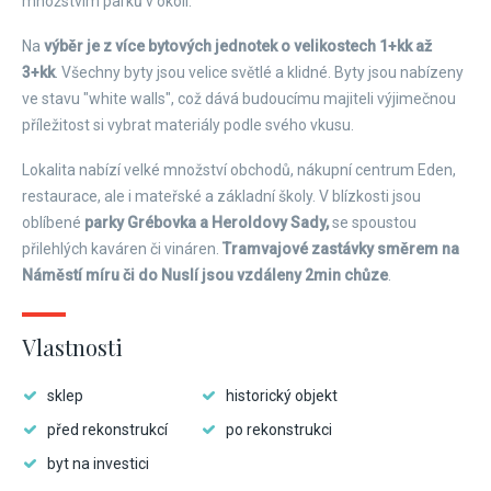
množstvím parků v okolí.
Na
výběr je z více bytových jednotek o velikostech 1+kk až
3+kk
. Všechny byty jsou velice světlé a klidné. Byty jsou nabízeny
ve stavu "white walls", což dává budoucímu majiteli výjimečnou
příležitost si vybrat materiály podle svého vkusu.
Lokalita nabízí velké množství obchodů, nákupní centrum Eden,
restaurace, ale i mateřské a základní školy. V blízkosti jsou
oblíbené
parky Grébovka a Heroldovy Sady,
se spoustou
přilehlých kaváren či vináren.
Tramvajové zastávky směrem na
Náměstí míru či do Nuslí jsou vzdáleny 2min chůze
.
Vlastnosti
sklep
historický objekt
před rekonstrukcí
po rekonstrukci
byt na investici