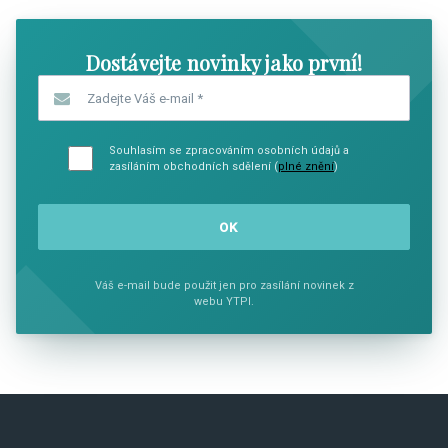
Dostávejte novinky jako první!
Zadejte Váš e-mail
*
Souhlasím se zpracováním osobních údajů a
zasíláním obchodních sdělení (
plné znění
)
Váš e-mail bude použit jen pro zasílání novinek z
webu YTPI.