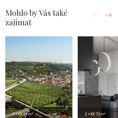
Mohlo by Vás také
zajímat
2 + KK
89 m²
2 + KK
73 m²