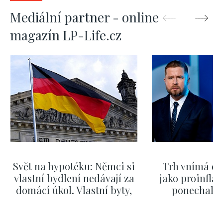
Mediální partner - online
magazín LP-Life.cz
Svět na hypotéku: Němci si
Trh vnímá dě
vlastní bydlení nedávají za
jako proinflač
domácí úkol. Vlastní byty,
ponechali 
kde bydlí někdo jiný
červnových 