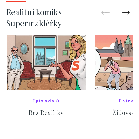
ZOBRAZIT DALŠÍ
ZOBRAZIT
Realitní komiks
Supermakléřky
Epizoda 3
Epizod
Bez Realitky
Židovské
SHOW COMICS
SHOW CO