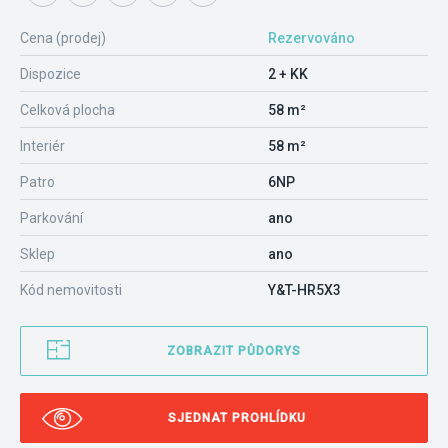
Cena (prodej)
Rezervováno
Dispozice
2 + KK
Celková plocha
58 m²
Interiér
58 m²
Patro
6NP
Parkování
ano
Sklep
ano
Kód nemovitosti
Y&T-HR5X3
ZOBRAZIT PŮDORYS
SJEDNAT PROHLÍDKU