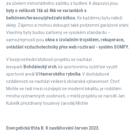
za účelem mimořádného zážitku z bydlení. K dispozici jsou
byty o velikosti 1kk až 4kk ve variantách s
balkónem/terasou/předzahrádkou.
Ke každému bytu náleží
sklep. Zájemci si mohou dokoupit také podzemní garážové stání.
Všechny byty budou zařízeny ve vysokém standardu –
samozřejmostí jsou
okna s izolačním trojsklem, rekuperace,
ovládání vzduchotechniky přes web rozhraní - systém SOMFY.
V bezprostřední blízkosti projektu se nachází
lesopark
Bohdalecký vrch
, ke sportovnímu vyžití lze využít
sportovní areál
U Hamerského rybníka
. V docházkové
vzdálenosti se nachází veškerá občanská vybavenost. Čtvrť
Michle se řadí mezi rozvíjející se moderní lokalitu, je rodištěm
mnoha významných osobností, v místě projektu se narodil Jan
Kubelík přezdívaný houslový čaroděj Michle.
Energetická třída B. K nastěhování červen 2023.