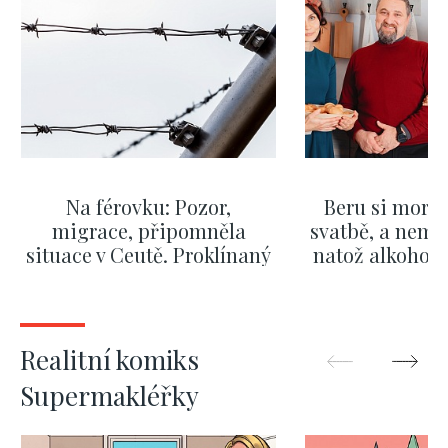
Na férovku: Pozor,
Beru si morm
migrace, připomněla
svatbě, a nemů
situace v Ceutě. Proklínaný
natož alkohol.
migrační pakt Česku
pozor i na p
pomáhá více než
Okamurova videa
ZOBRAZIT DALŠÍ
ZOBRAZIT
Realitní komiks
Supermakléřky