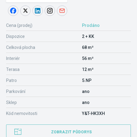
Cena (prodej)
Prodáno
Dispozice
2 + KK
Celková plocha
68 m²
Interiér
56 m²
Terasa
12 m²
Patro
5.NP
Parkování
ano
Sklep
ano
Kód nemovitosti
Y&T-HK3XH
ZOBRAZIT PŮDORYS