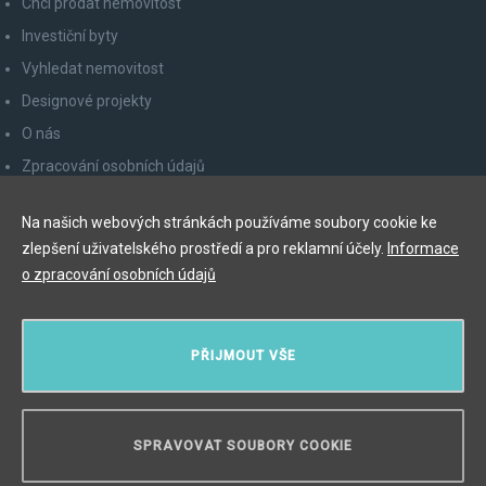
Chci prodat nemovitost
Investiční byty
Vyhledat nemovitost
Designové projekty
O nás
Zpracování osobních údajů
Poučení spotřebitele
Na našich webových stránkách používáme soubory cookie ke
Odhlášení z newsletteru
zlepšení uživatelského prostředí a pro reklamní účely.
Informace
Kontakty
o zpracování osobních údajů
Y&T Luxury Property Prague Czech Republic s.r.o.
PŘIJMOUT VŠE
Elišky Krásnohorské 123/10, 110 00 Praha 1
Myslíková 245/3, 110 00 Praha 1
IČ: 29055113
SPRAVOVAT SOUBORY COOKIE