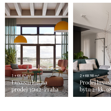
1 + KK
47 m²
2 + KK
98 m²
Luxusní loft na
Prodej luxus
prodej 35m2-Praha
bytu 2+kk, 9
terasou, Pra
Modřany