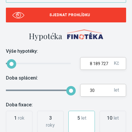
SJEDNAT PROHLÍDKU
Hypotéka
Výše hypotéky:
Kč
Doba splácení:
let
Doba fixace:
1
rok
3
5
let
10
let
roky