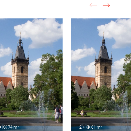
+ KK
74 m²
2 + KK
61 m²