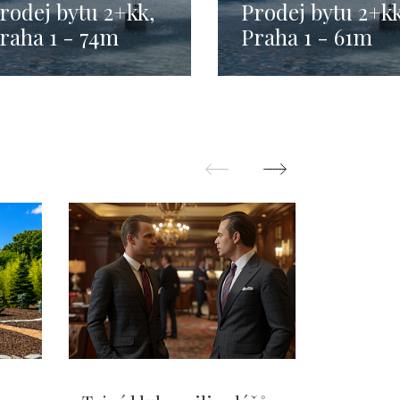
rodej bytu 2+kk,
Prodej bytu 2+kk
raha 1 - 74m
Praha 1 - 61m