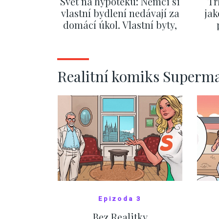
Svět na hypotéku: Němci si
Tr
vlastní bydlení nedávají za
jak
domácí úkol. Vlastní byty,
kde bydlí někdo jiný
č
ZOBRAZIT DALŠÍ
Realitní komiks Superm
Epizoda 3
Bez Realitky