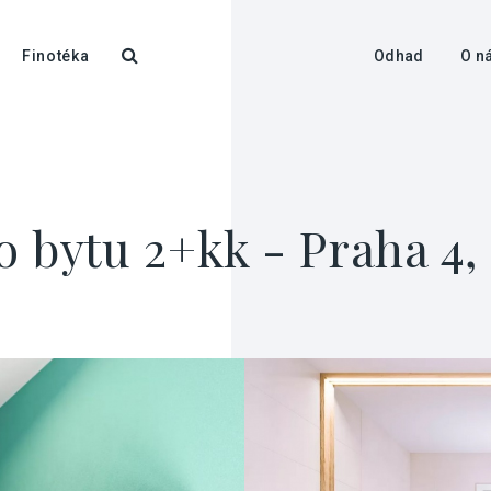
Finotéka
Odhad
O n
 bytu 2+kk - Praha 4,