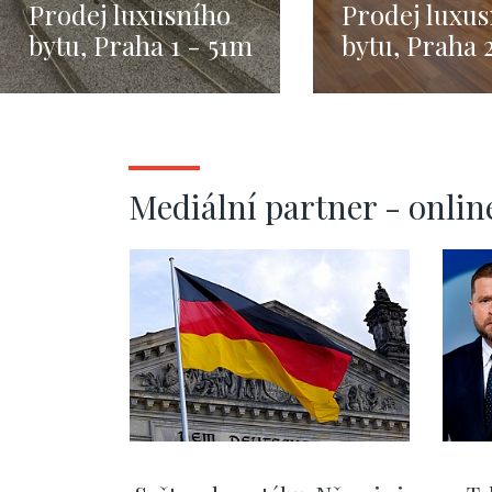
Prodej luxusního
Prodej luxu
bytu, Praha 1 - 51m
bytu, Praha 
Vinohrady
Mediální partner - onlin