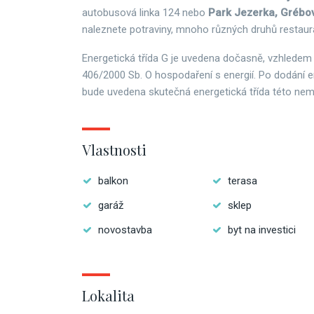
autobusová linka 124 nebo
Park Jezerka, Grébo
naleznete potraviny, mnoho různých druhů restaura
Energetická třída G je uvedena dočasně, vzhledem
406/2000 Sb. O hospodaření s energií. Po dodání e
bude uvedena skutečná energetická třída této nemo
Vlastnosti
balkon
terasa
garáž
sklep
novostavba
byt na investici
Lokalita