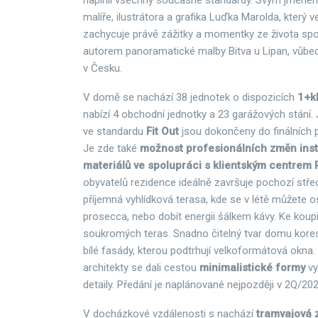
naplnil všechny současné standardy. Svým jménem
malíře, ilustrátora a grafika Luďka Marolda, který 
zachycuje právě zážitky a momentky ze života spo
autorem panoramatické malby Bitva u Lipan, vůbec
v Česku.
V domě se nachází 38 jednotek o dispozicích
1+k
nabízí 4 obchodní jednotky a 23 garážových stání.
ve standardu
Fit Out
jsou dokončeny do finálních p
Je zde také
možnost profesionálních změn insta
materiálů ve spolupráci s klientským centrem 
obyvatelů rezidence ideálně završuje pochozí stře
příjemná vyhlídková terasa, kde se v létě můžete o
prosecca, nebo dobít energii šálkem kávy. Ke koupi
soukromých teras. Snadno čitelný tvar domu kore
bílé fasády, kterou podtrhují velkoformátová okn
architekty se dali cestou
minimalistické formy
vy
detaily. Předání je naplánované nejpozději v 2Q/20
V docházkové vzdálenosti s nachází
tramvajová z