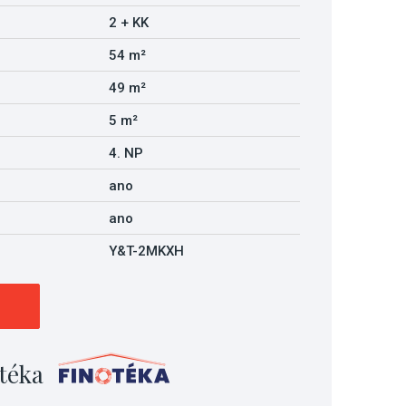
2 + KK
54 m²
49 m²
5 m²
4. NP
ano
ano
Y&T-2MKXH
téka