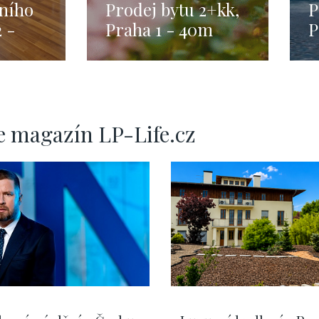
sního
Prodej bytu 2+kk,
P
2 -
Praha 1 - 40m
P
e magazín LP-Life.cz