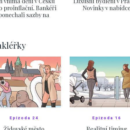
h vnímá dění v Česku
Luxusní bydlení v Pra
o proinflační. Bankéři
Novinky v nabídc
ponechali sazby na
ervnových hodnotách
ZOBRAZIT DALŠÍ
ZOBRAZIT DALŠÍ
akléřky
Epizoda 24
Epizoda 16
Židovské město
Realitní timing