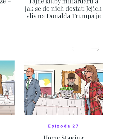
ze –
Tajné kluby miliardářů a
Na f
e
jak se do nich dostat: Jejich
migra
vliv na Donalda Trumpa je
situace 
nejasný
migra
pom
Oka
ZOBRAZIT DALŠÍ
Z
Epizoda 27
Home Staging
10