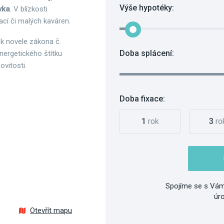
Výše hypotéky:
vka
. V blízkosti
cí či malých kaváren.
 k novele zákona č.
Doba splácení:
nergetického štítku
vitosti.
Doba fixace:
1
rok
3
ro
Spojíme se s Vám
úr
Otevřít mapu