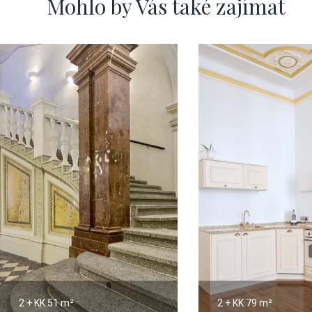
Mohlo by Vás také zajímat
2 + KK
51 m²
2 + KK
79 m²