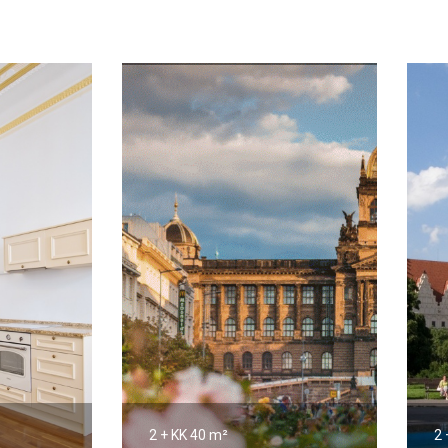
2 + KK
40 m²
2 