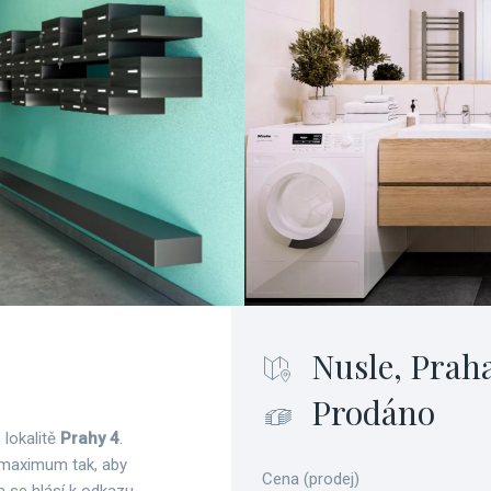
Nusle, Prah
Prodáno
lokalitě
Prahy 4
.
a maximum tak, aby
Cena (prodej)