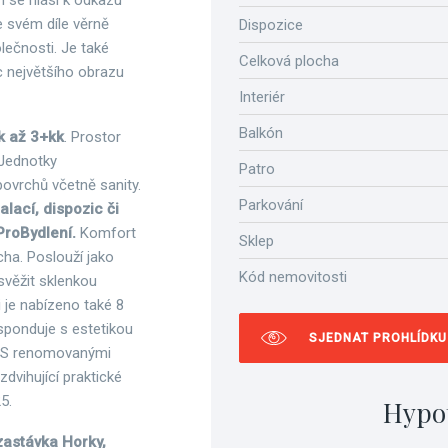
 se hlásí k odkazu
ve svém díle věrně
Dispozice
lečnosti. Je také
Celková plocha
 největšího obrazu
Interiér
Balkón
k až 3+kk
. Prostor
 Jednotky
Patro
ovrchů včetně sanity.
Parkování
lací, dispozic či
ProBydlení.
Komfort
Sklep
cha. Poslouží jako
Kód nemovitosti
svěžit sklenkou
 je nabízeno také 8
sponduje s estetikou
SJEDNAT PROHLÍDKU
a. S renomovanými
zdvihující praktické
25.
Hypo
astávka Horky,