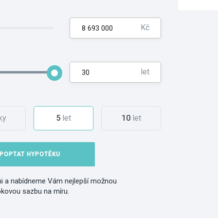
Kč
let
ky
5
let
10
let
POPTAT HYPOTÉKU
i a nabídneme Vám nejlepší možnou
okovou sazbu na míru.